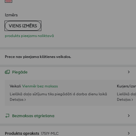
Izmērs
VIENS IZMĒRS
produkts pieejams noliktavā
Prece nav pieejama klātienes veikalos.
Piegāde
Veikali
Vienmēr bez maksas
Kurjers/iz
Lielākā daļa sūtījumu tiks piegādāti 6 darba dienu laikā
Lielākā da
Detaļas >
Detaļas >
Bezmaksas atgriešana
Produkta apraksts
175IY-MLC