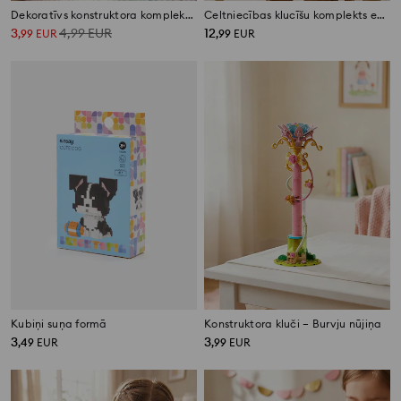
Dekoratīvs konstruktora komplekts konusa formā ar ziediem
Celtniecības klucīšu komplekts eksotiski dzīvnieki 3 in 1
3
4,99
EUR
12
,
99
EUR
,
99
EUR
Kubiņi suņa formā
Konstruktora kluči – Burvju nūjiņa
3
3
,
49
EUR
,
99
EUR