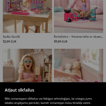
Spēļu klucīši
Rotaļlieta – frizieres lelle ar aksesuāriem
12
19
,
99
EUR
,
99
EUR
Atļaut sīkfailus
Mēs izmantojam sīkfailus vai līdzīgas tehnoloģijas, lai sniegtu jums
labāko iespējamo pieredzi, kamēr izmantojat mūsu tīmekļa vietni.