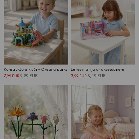
Konstruktora kluči – Okeāna parks
Lelles mājiņa ar aksesuāriem
7
9,99
EUR
3
5,49
EUR
,
99
EUR
,
99
EUR