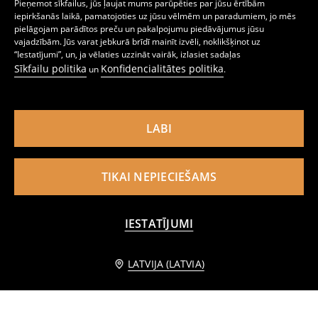
Pieņemot sīkfailus, jūs ļaujat mums parūpēties par jūsu ērtībām
iepirkšanās laikā, pamatojoties uz jūsu vēlmēm un paradumiem, jo mēs
pielāgojam parādītos preču un pakalpojumu piedāvājumus jūsu
Rotaļlieta – Friziera un kosmētikas komplekts grozā
Spēļu aksesuāru komplekts meitenēm 6 gab
vajadzībām. Jūs varat jebkurā brīdī mainīt izvēli, noklikšķinot uz
9
10
,
99
EUR
,
99
EUR
“Iestatījumi”, un, ja vēlaties uzzināt vairāk, izlasiet sadaļas
Sīkfailu politika
Konfidencialitātes politika
un
.
LABI
TIKAI NEPIECIEŠAMS
IESTATĪJUMI
LATVIJA (LATVIA)
Izglītojoši koka klucīši kolonnu formā
Radoši konstruktora kluči tēlu veidošanai
9
10
,
99
EUR
,
99
EUR