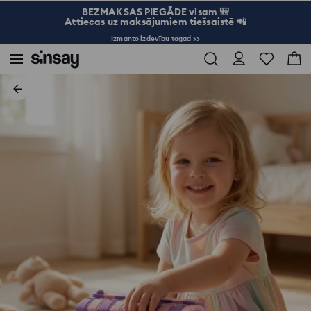
BEZMAKSAS PIEGĀDE visam 🎒
Attiecas uz maksājumiem tiešsaistē 📲
Izmanto izdevību tagad >>