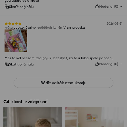
Ļoti gudra vēja krāsa
Noderīgi
(
0
)
Skatīt oriģinālu
2026-05-31
krāsa
:
daudzkrāsains
iegādātais izmērs
:
Viens produkts
Mēs to vēl neesam izsaiņojuši, bet šķiet, ka tā ir laba spēle par cenu.
Noderīgi
(
0
)
Skatīt oriģinālu
Rādīt vairāk atsauksmju
Citi klienti izvēlējās arī