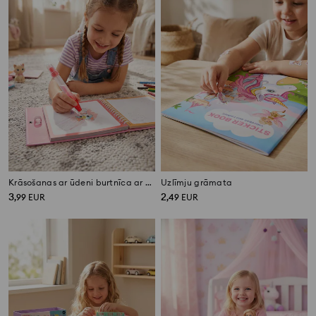
Krāsošanas ar ūdeni burtnīca ar marķieri ar kaķu motīvu
Uzlīmju grāmata
3
2
,
99
EUR
,
49
EUR