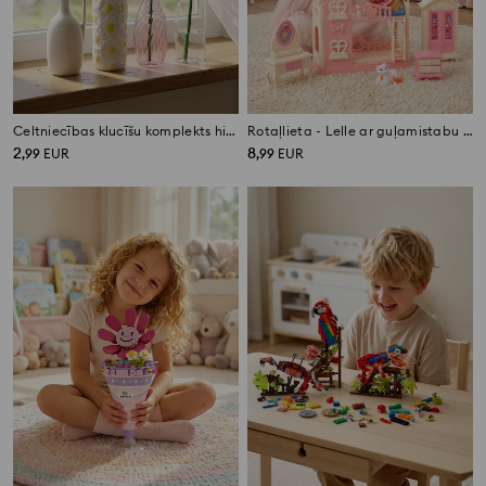
Celtniecības klucīšu komplekts hiacinte
Rotaļlieta - Lelle ar guļamistabu un piederumiem
2
8
,
99
EUR
,
99
EUR