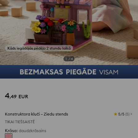
Kāds iegādājās pēdējo 2 stundu laikā
Skatīt fotoattēlus no atsauksmēm
1
/
4
4
,
49
EUR
Konstruktora kluči – Ziedu stends
5/5
(
5
)
TIKAI TIEŠSAISTĒ
Krāsa
:
daudzkrāsains