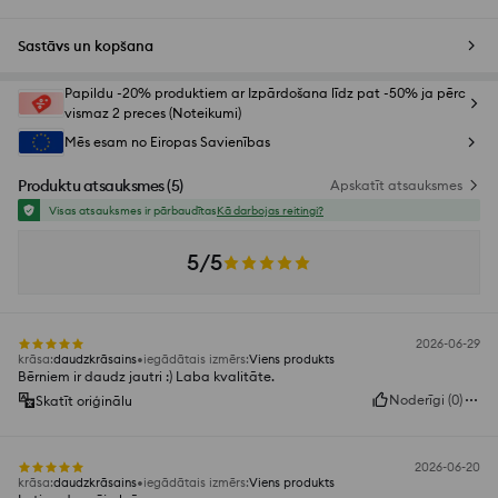
Sastāvs un kopšana
Papildu -20% produktiem ar Izpārdošana līdz pat -50% ja pērc
vismaz 2 preces (Noteikumi)
Mēs esam no Eiropas Savienības
Produktu atsauksmes
(
5
)
Apskatīt atsauksmes
Visas atsauksmes ir pārbaudītas
Kā darbojas reitingi?
5/5
2026-06-29
krāsa
:
daudzkrāsains
iegādātais izmērs
:
Viens produkts
Bērniem ir daudz jautri :) Laba kvalitāte.
Noderīgi
(
0
)
Skatīt oriģinālu
2026-06-20
krāsa
:
daudzkrāsains
iegādātais izmērs
:
Viens produkts