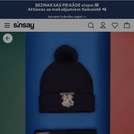
BEZMAKSAS PIEGĀDE visam 🎒
Attiecas uz maksājumiem tiešsaistē 📲
Izmanto izdevību tagad >>