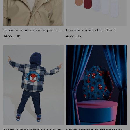
Siltināta lietus jaka ar kapuci un atstarojošiem elementiem
Īsās zeķes ar kokvilnu, 10 pāri
14
4
,
99
EUR
,
99
EUR
Krekla jaka ar kapuci un rūtiņu rakstu Spider-Man
Rāvējslēdzēja flīsa džemperis ar stāvošu apkakli Spider-Man