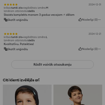
2024-12-31
krāsa
:
tumši zils
iegādātais izmērs
:
M
Izmēram atbilstošs
:
ideāls
Skaists komplekts manam 3 gadus vecajam ⚡ dēlam
Noderīgi
(
0
)
Skatīt oriģinālu
2024-12-21
krāsa
:
tumši zils
iegādātais izmērs
:
L
Izmēram atbilstošs
:
ideāls
Kvalitatīvu. Pateikties!
Noderīgi
(
0
)
Skatīt oriģinālu
Rādīt vairāk atsauksmju
Citi klienti izvēlējās arī