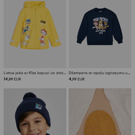
Lietus jaka ar flīsa kapuci un atstarojošiem elementiem PAW Patrol
Džemperis ar apaļu izgriezumu un apdruku PAW Patrol
14
4
,
99
EUR
,
99
EUR