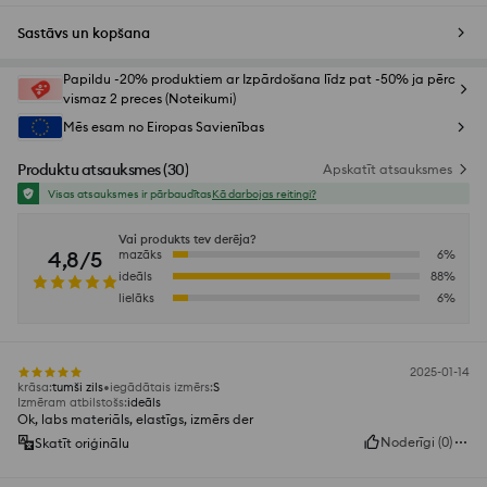
Sastāvs un kopšana
Papildu -20% produktiem ar Izpārdošana līdz pat -50% ja pērc
vismaz 2 preces (Noteikumi)
Mēs esam no Eiropas Savienības
Produktu atsauksmes
(
30
)
Apskatīt atsauksmes
Visas atsauksmes ir pārbaudītas
Kā darbojas reitingi?
Vai produkts tev derēja?
4,8/5
mazāks
6
%
ideāls
88
%
lielāks
6
%
2025-01-14
krāsa
:
tumši zils
iegādātais izmērs
:
S
Izmēram atbilstošs
:
ideāls
Ok, labs materiāls, elastīgs, izmērs der
Noderīgi
(
0
)
Skatīt oriģinālu