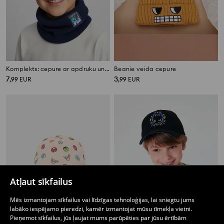
Komplekts: cepure ar apdruku un apaļšalle PAW Patrol
Beanie veida cepure
7
3
,
99
EUR
,
99
EUR
Atļaut sīkfailus
Mēs izmantojam sīkfailus vai līdzīgas tehnoloģijas, lai sniegtu jums
labāko iespējamo pieredzi, kamēr izmantojat mūsu tīmekļa vietni.
Pieņemot sīkfailus, jūs ļaujat mums parūpēties par jūsu ērtībām