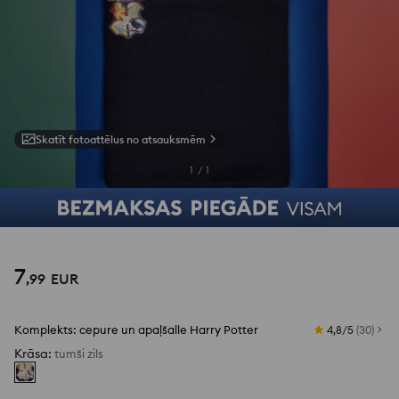
Skatīt fotoattēlus no atsauksmēm
1
/
1
7
,
99
EUR
Komplekts: cepure un apaļšalle Harry Potter
4,8/5
(
30
)
Krāsa
:
tumši zils