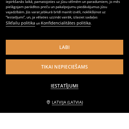
iepirkšanās laikā, pamatojoties uz jūsu vēlmēm un paradumiem, jo mēs
pielāgojam parādītos preču un pakalpojumu piedāvājumus jūsu
Rievota cepure un kakla sildītājs ar Marvel apdruku
Cepure ar nagu How to train your dragon
vajadzībām. Jūs varat jebkurā brīdī mainīt izvēli, noklikšķinot uz
5
1
3,99
EUR
,
99
EUR
,
49
EUR
“Iestatījumi”, un, ja vēlaties uzzināt vairāk, izlasiet sadaļas
Sīkfailu politika
Konfidencialitātes politika
un
.
LABI
TIKAI NEPIECIEŠAMS
IESTATĪJUMI
PIEVIENOT GROZAM
LATVIJA (LATVIA)
7,99 EUR
Cepure ar apšuvi
Beanie veida cepure Lady and the Tramp
2
4
,
99
EUR
,
49
EUR