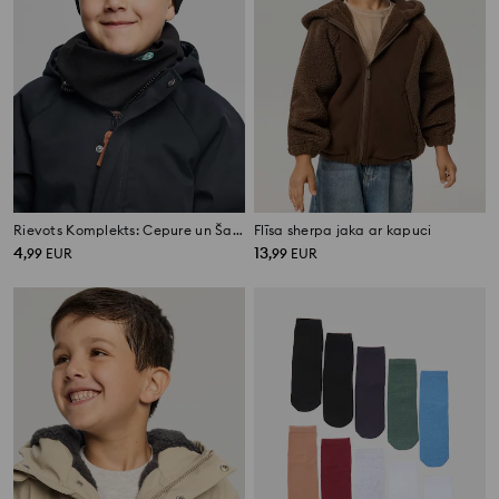
Rievots Komplekts: Cepure un Šalle ar Izšuvumu
Flīsa sherpa jaka ar kapuci
4
13
,
99
EUR
,
99
EUR