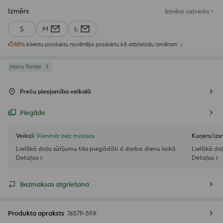
Izmērs
Izmēra ceļvedis
S
M
L
88
%
klientu produktu novērtēja produktu kā atbilstošu izmēram
Harry Potter
Preču pieejamība veikalā
Piegāde
Veikali
Vienmēr bez maksas
Kurjers/iz
Lielākā daļa sūtījumu tiks piegādāti 6 darba dienu laikā
Lielākā da
Detaļas >
Detaļas >
Bezmaksas atgriešana
Produkta apraksts
7657P-59X