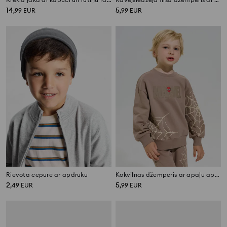
14
5
,
99
EUR
,
99
EUR
Rievota cepure ar apdruku
Kokvilnas džemperis ar apaļu apkakli un apdruku Spider-Man
2
5
,
49
EUR
,
99
EUR