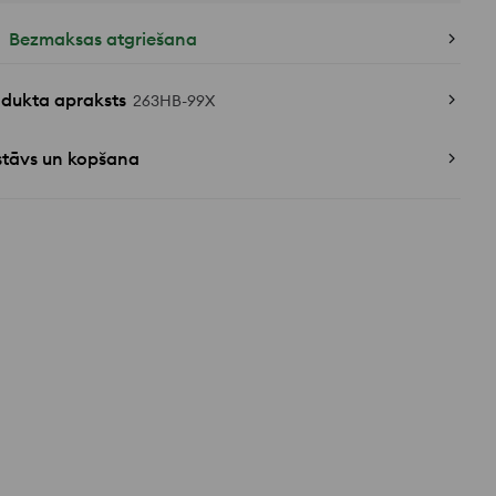
Bezmaksas atgriešana
odukta apraksts
263HB-99X
stāvs un kopšana