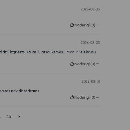
2026-08-05
Noderīgi
(
0
)
2026-08-03
 dziļi izgriezts, kā lasīju atsauksmēs... Man ir liels krūšu
Noderīgi
(
0
)
2026-08-01
sā tas nav tik redzams.
Noderīgi
(
0
)
..
30