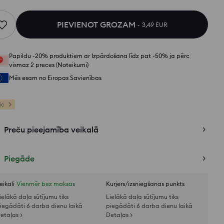
PIEVIENOT GROZAM
3,49 EUR
Papildu -20% produktiem ar Izpārdošana līdz pat -50% ja pērc
vismaz 2 preces (Noteikumi)
Mēs esam no Eiropas Savienības
ic
Preču pieejamība veikalā
Piegāde
eikali
Vienmēr bez maksas
Kurjers/izsniegšanas punkts
ielākā daļa sūtījumu tiks
Lielākā daļa sūtījumu tiks
iegādāti 6 darba dienu laikā
piegādāti 6 darba dienu laikā
etaļas >
Detaļas >