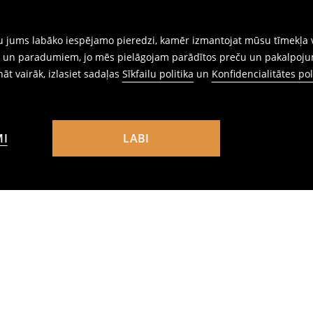
gtu jums labāko iespējamo pieredzi, kamēr izmantojat mūsu tīmekļa v
ēm un paradumiem, jo mēs pielāgojam parādītos preču un pakalpoju
ināt vairāk, izlasiet sadaļas
Sīkfailu politika
un
Konfidencialitātes pol
MI
LABI