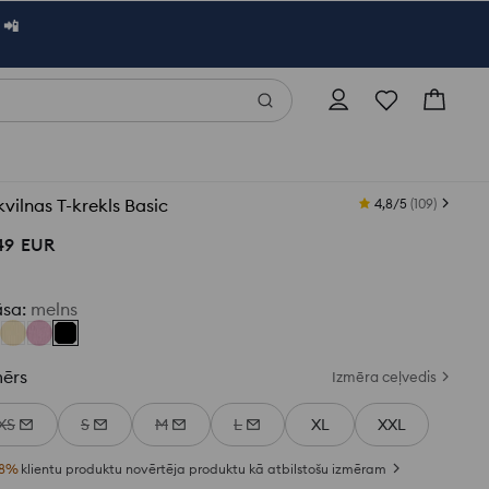
 📲
vilnas T-krekls Basic
4,8/5
(
109
)
49
EUR
āsa
:
melns
mērs
Izmēra ceļvedis
XS
S
M
L
XL
XXL
8
%
klientu produktu novērtēja produktu kā atbilstošu izmēram