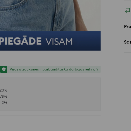
Pr
Sa
Visas atsauksmes ir pārbaudītas
Kā darbojas reitingi?
20
%
78
%
2
%