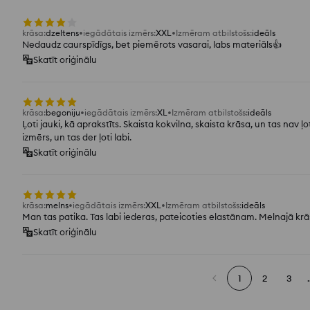
krāsa
:
dzeltens
iegādātais izmērs
:
XXL
Izmēram atbilstošs
:
ideāls
Nedaudz caurspīdīgs, bet piemērots vasarai, labs materiāls👍️
Skatīt oriģinālu
krāsa
:
begoniju
iegādātais izmērs
:
XL
Izmēram atbilstošs
:
ideāls
Ļoti jauki, kā aprakstīts. Skaista kokvilna, skaista krāsa, un tas nav ļoti
izmērs, un tas der ļoti labi.
Skatīt oriģinālu
krāsa
:
melns
iegādātais izmērs
:
XXL
Izmēram atbilstošs
:
ideāls
Man tas patika. Tas labi iederas, pateicoties elastānam. Melnajā krā
Skatīt oriģinālu
1
2
3
.