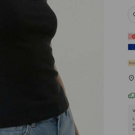
Bas
V
L
p
D