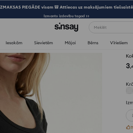
ZMAKSAS PIEGĀDE visam 🎒 Attiecas uz maksājumiem tiešsaistē
Izmanto izdevību tagad >>
Meklēt
Iesakām
Sievietēm
Mājai
Bērns
Vīriešiem
Kok
3
,
Kr
Iz
7