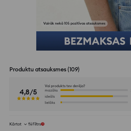
Vairāk nekā 105 pozitīvas atsauksmes
Skatīt fotoattēlus no atsauksmēm
Produktu atsauksmes
(
109
)
Vai produkts tev derēja?
4,8/5
mazāks
ideāls
lielāks
Kārtot
Filtrs
1