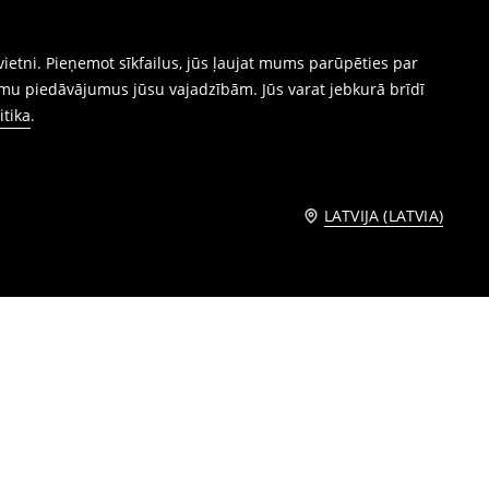
ietni. Pieņemot sīkfailus, jūs ļaujat mums parūpēties par
mu piedāvājumus jūsu vajadzībām. Jūs varat jebkurā brīdī
itika
.
LATVIJA (LATVIA)