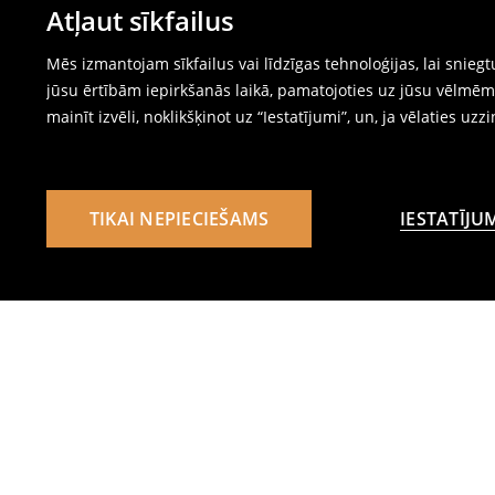
Atļaut sīkfailus
Mēs izmantojam sīkfailus vai līdzīgas tehnoloģijas, lai snie
jūsu ērtībām iepirkšanās laikā, pamatojoties uz jūsu vēlm
mainīt izvēli, noklikšķinot uz “Iestatījumi”, un, ja vēlaties uzz
TIKAI NEPIECIEŠAMS
IESTATĪJU