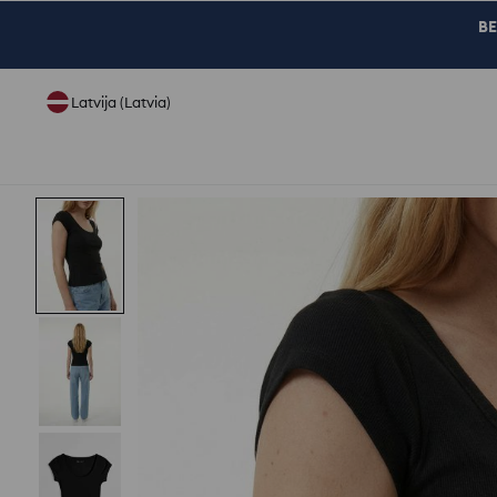
BE
Latvija (Latvia)