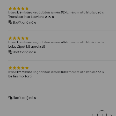
krāsa
:
krēmkrāsa
iegādātais izmērs
:
92
Izmēram atbilstošs
:
ideāls
Translate into Latvian: 🔥🔥🔥
Skatīt oriģinālu
krāsa
:
krēmkrāsa
iegādātais izmērs
:
68
Izmēram atbilstošs
:
ideāls
Labi, tāpat kā aprakstā
Skatīt oriģinālu
krāsa
:
krēmkrāsa
iegādātais izmērs
:
80
Izmēram atbilstošs
:
ideāls
Bellisismo šorti
Skatīt oriģinālu
1
2