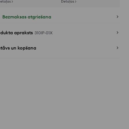
etaļas >
Detaļas >
Bezmaksas atgriešana
odukta apraksts
310IP-01X
stāvs un kopšana