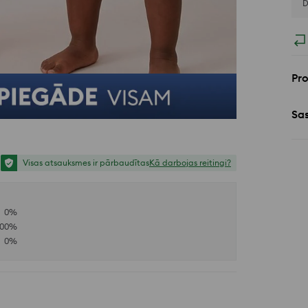
D
Pr
Sa
Visas atsauksmes ir pārbaudītas
Kā darbojas reitingi?
0
%
100
%
0
%