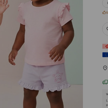
1
V
L
p