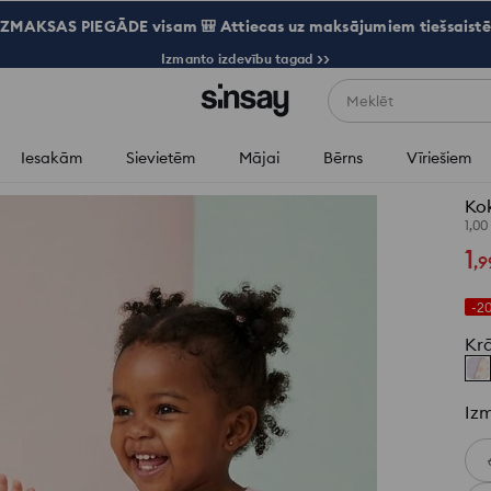
ZMAKSAS PIEGĀDE visam 🎒 Attiecas uz maksājumiem tiešsaistē
Izmanto izdevību tagad >>
Meklēt
Iesakām
Sievietēm
Mājai
Bērns
Vīriešiem
Kok
1,00
1
,
9
-2
Kr
Iz