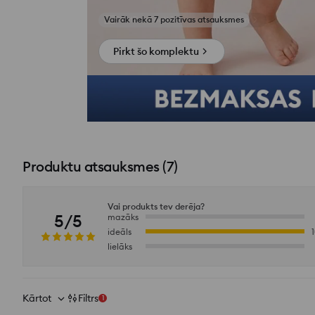
Skatīt fotoattēlus no atsauksmēm
Pirkt šo komplektu
Produktu atsauksmes
(
7
)
Vai produkts tev derēja?
5/5
mazāks
ideāls
lielāks
Kārtot
Filtrs
1