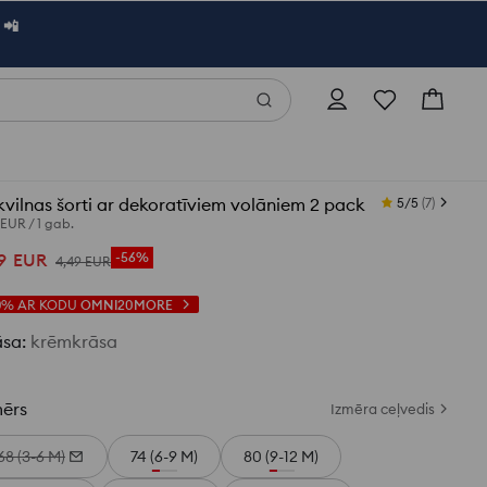
 📲
vilnas šorti ar dekoratīviem volāniem 2 pack
5/5
(
7
)
 EUR
/
1 gab.
9
EUR
-56%
4
,
49
EUR
0%
AR KODU
OMNI20MORE
āsa
:
krēmkrāsa
mērs
Izmēra ceļvedis
68 (3-6 M)
74 (6-9 M)
80 (9-12 M)