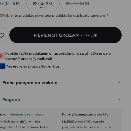
86 (12-18 M)
92 (1,5-2 G)
98 (2-3 G)
00
%
klientu produktu novērtēja produktu kā atbilstošu izmēram
PIEVIENOT GROZAM
1,99 EUR
Papildu -20% produktiem ar Izpārdošana līdz pat -50% ja pērc
vismaz 2 preces (Noteikumi)
Mēs esam no Eiropas Savienības
Preču pieejamība veikalā
Piegāde
eikali
Vienmēr bez maksas
Kurjers/izsniegšanas punkts
ielākā daļa sūtījumu tiks
Lielākā daļa sūtījumu tiks
iegādāti 6 darba dienu laikā
piegādāti 6 darba dienu laikā