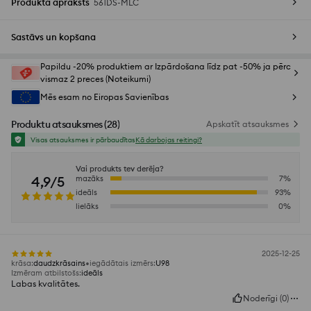
Produkta apraksts
561DS-MLC
Sastāvs un kopšana
Papildu -20% produktiem ar Izpārdošana līdz pat -50% ja pērc
vismaz 2 preces (Noteikumi)
Mēs esam no Eiropas Savienības
Produktu atsauksmes
(
28
)
Apskatīt atsauksmes
Visas atsauksmes ir pārbaudītas
Kā darbojas reitingi?
Vai produkts tev derēja?
4,9/5
mazāks
7
%
ideāls
93
%
lielāks
0
%
2025-12-25
krāsa
:
daudzkrāsains
iegādātais izmērs
:
U98
Izmēram atbilstošs
:
ideāls
Labas kvalitātes.
Noderīgi
(
0
)