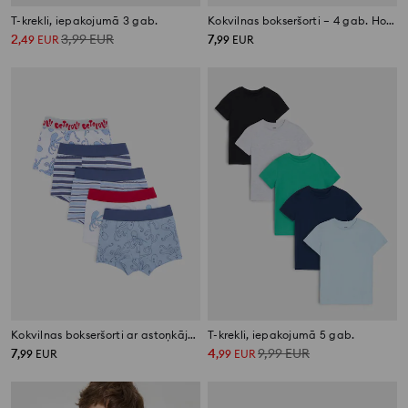
T-krekli, iepakojumā 3 gab.
Kokvilnas bokseršorti – 4 gab. Hot Wheels
2
3,99
EUR
7
,
49
EUR
,
99
EUR
Kokvilnas bokseršorti ar astoņkāju rakstu, 5 gab.
T-krekli, iepakojumā 5 gab.
7
4
9,99
EUR
,
99
EUR
,
99
EUR