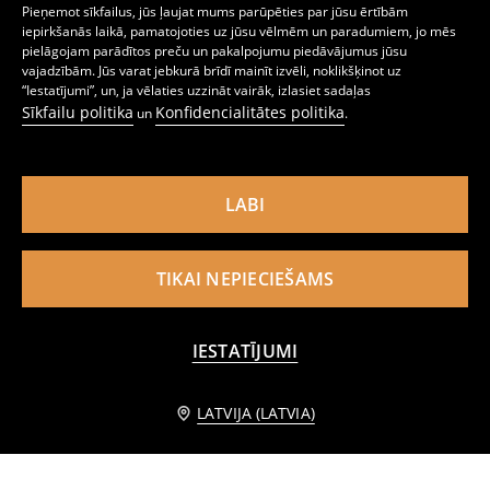
Pieņemot sīkfailus, jūs ļaujat mums parūpēties par jūsu ērtībām
iepirkšanās laikā, pamatojoties uz jūsu vēlmēm un paradumiem, jo mēs
pielāgojam parādītos preču un pakalpojumu piedāvājumus jūsu
Kokvilnas bokseršorti ar apdruku 3 pack Minecraft
Kokvilnas bokseršorti ar apdruku 4 pack Garfield
vajadzībām. Jūs varat jebkurā brīdī mainīt izvēli, noklikšķinot uz
7
7
,
99
EUR
,
99
EUR
“Iestatījumi”, un, ja vēlaties uzzināt vairāk, izlasiet sadaļas
Sīkfailu politika
Konfidencialitātes politika
un
.
LABI
TIKAI NEPIECIEŠAMS
IESTATĪJUMI
Informēt mani
LATVIJA (LATVIA)
Kokvilnas Batman Bokseršorti ar Druku 4 Gab
Kokvilnas bokseri ar spēļu motīvu 5 iepakojumi
7
7
,
99
EUR
,
99
EUR