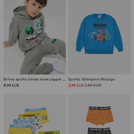
Brīvas sporta bikses loose jogger Minecraft
Sporta džemperis Ninjago
9
3
7,49
EUR
,
99
EUR
,
99
EUR