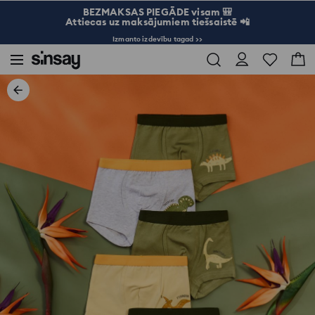
BEZMAKSAS PIEGĀDE visam 🎒
Attiecas uz maksājumiem tiešsaistē 📲
Izmanto izdevību tagad >>