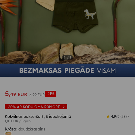
1
/
3
5
,
49
EUR
-21%
6
,
99
EUR
-20%
AR KODU
OMNI20MORE
Kokvilnas bokseršorti, 5 iepakojumā
4,9/5
(
28
)
1,10 EUR
/
1 gab.
Krāsa
:
daudzkrāsains