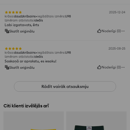
2025-12-24
krāsa
:
daudzkrāsains
iegādātais izmērs
:
U98
Izmēram atbilstošs
:
ideāls
Labi izgatavots, ērts
Noderīgi
(
0
)
Skatīt oriģinālu
2025-08-25
krāsa
:
daudzkrāsains
iegādātais izmērs
:
U98
Izmēram atbilstošs
:
ideāls
Saskaņā ar aprakstu, es iesaku!
Noderīgi
(
0
)
Skatīt oriģinālu
Rādīt vairāk atsauksmju
Citi klienti izvēlējās arī