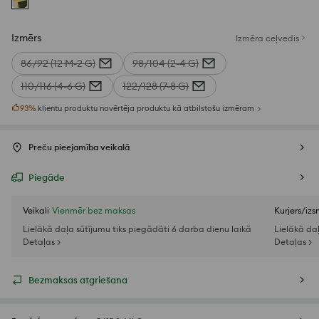
Izmērs
Izmēra ceļvedis
86/92 (12 M-2 G)
98/104 (2-4 G)
110/116 (4-6 G)
122/128 (7-8 G)
93
%
klientu produktu novērtēja produktu kā atbilstošu izmēram
Preču pieejamība veikalā
Piegāde
Veikali
Vienmēr bez maksas
Kurjers/iz
Lielākā daļa sūtījumu tiks piegādāti 6 darba dienu laikā
Lielākā da
Detaļas >
Detaļas >
Bezmaksas atgriešana