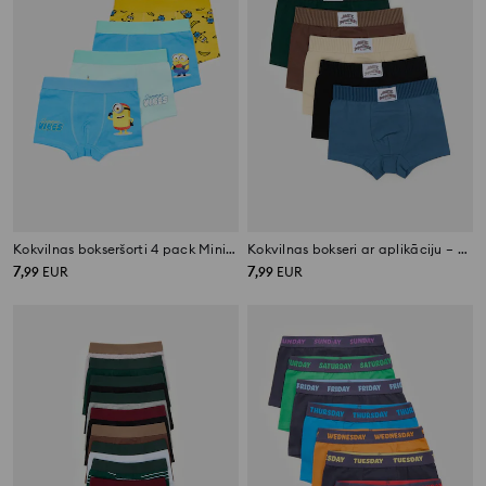
Kokvilnas bokseršorti 4 pack Minions
Kokvilnas bokseri ar aplikāciju – 5 gab. komplekts
7
7
,
99
EUR
,
99
EUR