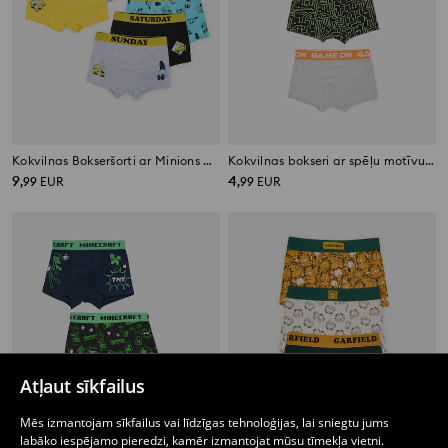
Kokvilnas Bokseršorti ar Minions Druku 7 gab.
Kokvilnas bokseri ar spēļu motīvu 3 iepakojumi
9
4
,
99
EUR
,
99
EUR
Atļaut sīkfailus
Mēs izmantojam sīkfailus vai līdzīgas tehnoloģijas, lai sniegtu jums
labāko iespējamo pieredzi, kamēr izmantojat mūsu tīmekļa vietni.