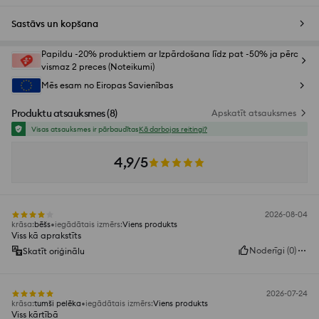
Sastāvs un kopšana
Papildu -20% produktiem ar Izpārdošana līdz pat -50% ja pērc
vismaz 2 preces (Noteikumi)
Mēs esam no Eiropas Savienības
Produktu atsauksmes
(
8
)
Apskatīt atsauksmes
Visas atsauksmes ir pārbaudītas
Kā darbojas reitingi?
4,9/5
2026-08-04
krāsa
:
bēšs
iegādātais izmērs
:
Viens produkts
Viss kā aprakstīts
Noderīgi
(
0
)
Skatīt oriģinālu
2026-07-24
krāsa
:
tumši pelēka
iegādātais izmērs
:
Viens produkts
Viss kārtībā