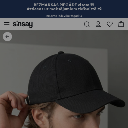
BEZMAKSAS PIEGĀDE visam 🎒
Attiecas uz maksājumiem tiešsaistē 📲
Izmanto izdevību tagad >>