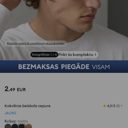
Kāds iegādājās pēdējo 3 stundu laikā
Pirkt šo komplektu
fotogrāfijas
1
/
4
2
,
49
EUR
Kokvilnas beisbola cepure
4,9/5
(
8
)
JAUNS
Krāsa
:
melns