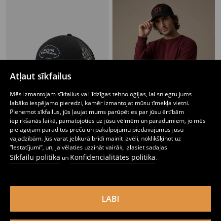
Atļaut sīkfailus
Mēs izmantojam sīkfailus vai līdzīgas tehnoloģijas, lai sniegtu jums
labāko iespējamo pieredzi, kamēr izmantojat mūsu tīmekļa vietni.
Pieņemot sīkfailus, jūs ļaujat mums parūpēties par jūsu ērtībām
iepirkšanās laikā, pamatojoties uz jūsu vēlmēm un paradumiem, jo mēs
pielāgojam parādītos preču un pakalpojumu piedāvājumus jūsu
Kokvilnas cepure ar nagu un izšuvumu
Kokvilnas cepure ar nagu un izšuvumu
vajadzībām. Jūs varat jebkurā brīdī mainīt izvēli, noklikšķinot uz
4
4
,
49
EUR
,
49
EUR
“Iestatījumi”, un, ja vēlaties uzzināt vairāk, izlasiet sadaļas
Sīkfailu politika
Konfidencialitātes politika
un
.
LABI