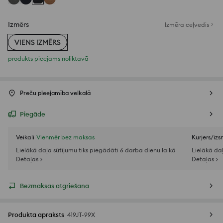
Izmērs
Izmēra ceļvedis
VIENS IZMĒRS
produkts pieejams noliktavā
Preču pieejamība veikalā
Piegāde
Veikali
Vienmēr bez maksas
Kurjers/iz
Lielākā daļa sūtījumu tiks piegādāti 6 darba dienu laikā
Lielākā da
Detaļas >
Detaļas >
Bezmaksas atgriešana
Produkta apraksts
419JT-99X