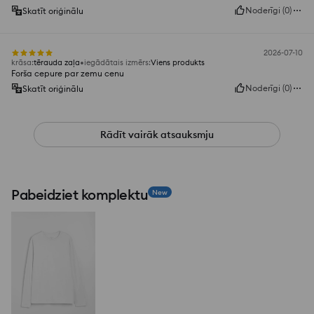
Noderīgi
(
0
)
Skatīt oriģinālu
2026-07-10
krāsa
:
tērauda zaļa
iegādātais izmērs
:
Viens produkts
Forša cepure par zemu cenu
Noderīgi
(
0
)
Skatīt oriģinālu
Rādīt vairāk atsauksmju
Pabeidziet komplektu
New