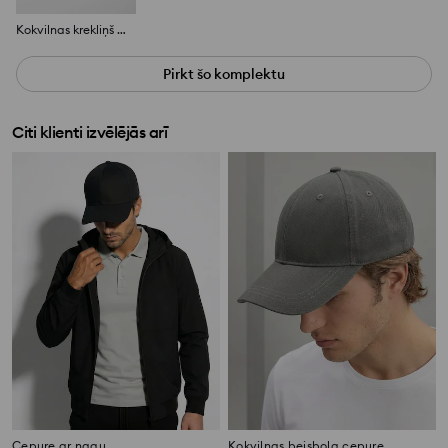
Kokvilnas krekliņš ar garām piedurknēm
Pirkt šo komplektu
Citi klienti izvēlējās arī
Cepure ar nagu
Kokvilnas beisbola cepure