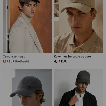
Cepure ar nagu
Kokvilnas beisbola cepure
1
3,49
EUR
4
,
29
EUR
,
49
EUR