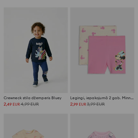
Crewneck stila džemperis Bluey
Legingi, iepakojumā 2 gab. Minnie Mouse
2
4,99
EUR
2
3,99
EUR
,
49
EUR
,
99
EUR