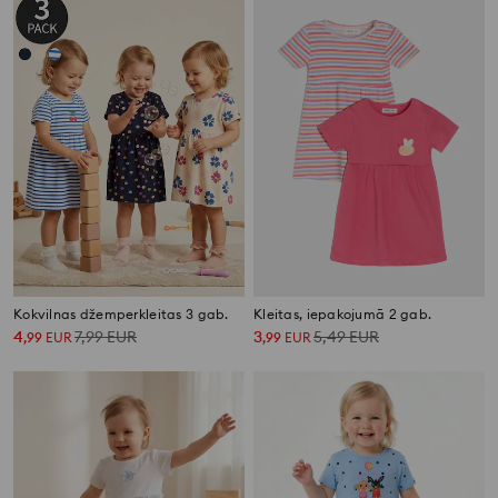
Kokvilnas džemperkleitas 3 gab.
Kleitas, iepakojumā 2 gab.
4
7,99
EUR
3
5,49
EUR
,
99
EUR
,
99
EUR