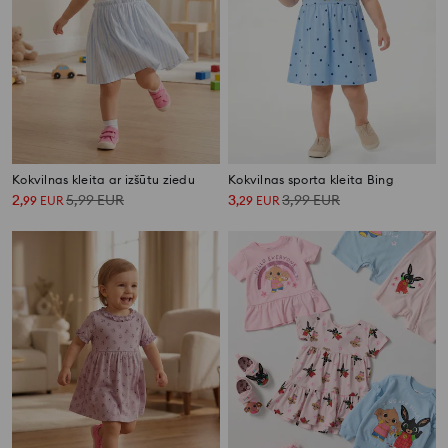
Kokvilnas kleita ar izšūtu ziedu
Kokvilnas sporta kleita Bing
2
5,99
EUR
3
3,99
EUR
,
99
EUR
,
29
EUR