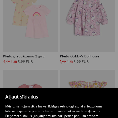
Kleitas, iepakojumā 2 gab.
Kleita Gabby's Dollhouse
4
5,99
EUR
1
3,99
EUR
,
99
EUR
,
99
EUR
Atļaut sīkfailus
Mēs izmantojam sīkfailus vai līdzīgas tehnoloģijas, lai sniegtu jums
labāko iespējamo pieredzi, kamēr izmantojat mūsu tīmekļa vietni.
Pieņemot sīkfailus, jūs ļaujat mums parūpēties par jūsu ērtībām