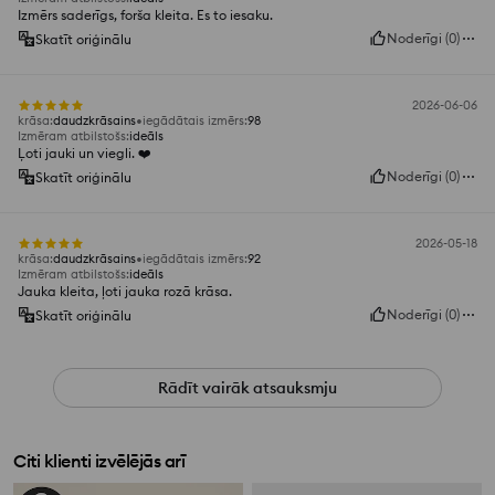
Izmērs saderīgs, forša kleita. Es to iesaku.
Noderīgi
(
0
)
Skatīt oriģinālu
2026-06-06
krāsa
:
daudzkrāsains
iegādātais izmērs
:
98
Izmēram atbilstošs
:
ideāls
Ļoti jauki un viegli. ❤️
Noderīgi
(
0
)
Skatīt oriģinālu
2026-05-18
krāsa
:
daudzkrāsains
iegādātais izmērs
:
92
Izmēram atbilstošs
:
ideāls
Jauka kleita, ļoti jauka rozā krāsa.
Noderīgi
(
0
)
Skatīt oriģinālu
Rādīt vairāk atsauksmju
Citi klienti izvēlējās arī