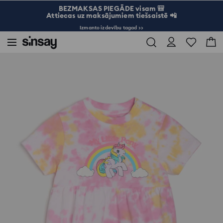
BEZMAKSAS PIEGĀDE visam 🎒
Attiecas uz maksājumiem tiešsaistē 📲
Izmanto izdevību tagad >>