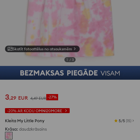
Skatīt fotoattēlus no atsauksmēm
1
/
3
3
,
29
EUR
-27%
4
,
49
EUR
-20%
AR KODU
OMNI20MORE
Kleita My Little Pony
5/5
(
15
)
Krāsa
:
daudzkrāsains