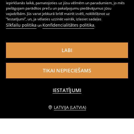
iepirkšanās laikā, pamatojoties uz jūsu vēlmēm un paradumiem, jo mēs
pielāgojam parādītos preču un pakalpojumu piedāvājumus jūsu
vajadzībām. Jūs varat jebkurā brīdī mainīt izvēli, noklikšķinot uz
“Iestatījumi”, un, ja vēlaties uzzināt vairāk, izlasiet sadaļas
Sīkfailu politika
Konfidencialitātes politika
un
.
Kleita ar pepilumu Bluey
Kleita Barbie
3
5,99
EUR
4
5,99
EUR
,
49
EUR
,
49
EUR
LABI
TIKAI NEPIECIEŠAMS
IESTATĪJUMI
PIEVIENOT GROZAM
LATVIJA (LATVIA)
3,29 EUR