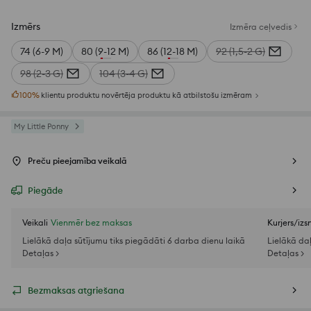
Izmērs
Izmēra ceļvedis
74 (6-9 M)
80 (9-12 M)
86 (12-18 M)
92 (1,5-2 G)
98 (2-3 G)
104 (3-4 G)
100
%
klientu produktu novērtēja produktu kā atbilstošu izmēram
My Little Ponny
Preču pieejamība veikalā
Piegāde
Veikali
Vienmēr bez maksas
Kurjers/iz
Lielākā daļa sūtījumu tiks piegādāti 6 darba dienu laikā
Lielākā da
Detaļas >
Detaļas >
Bezmaksas atgriešana