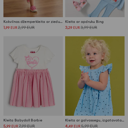
Kokvilnas džemperkleita ar ziedu rakstu
Kleita ar apdruku Bing
1
2,99
EUR
3
3,99
EUR
,
99
EUR
,
29
EUR
Kleita Babydoll Barbie
Kleita ar galvassegu, izgatavota no strukturētas dzijas
5
7,99
EUR
4
5,99
EUR
,
99
EUR
,
49
EUR