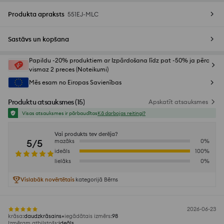
Produkta apraksts
551EJ-MLC
Sastāvs un kopšana
Papildu -20% produktiem ar Izpārdošana līdz pat -50% ja pērc
vismaz 2 preces (Noteikumi)
Mēs esam no Eiropas Savienības
Produktu atsauksmes
(
15
)
Apskatīt atsauksmes
Visas atsauksmes ir pārbaudītas
Kā darbojas reitingi?
Vai produkts tev derēja?
5/5
mazāks
0
%
ideāls
100
%
lielāks
0
%
Vislabāk novērtētais
kategorijā Bērns
2026-06-23
krāsa
:
daudzkrāsains
iegādātais izmērs
:
98
Izmēram atbilstošs
:
ideāls