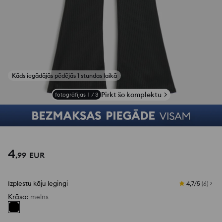
Kāds iegādājās pēdējās 1 stundas laikā
Pirkt šo komplektu
fotogrāfijas
1
/
3
4
,
99
EUR
Izplestu kāju legingi
4,7/5
(
6
)
Krāsa
:
melns