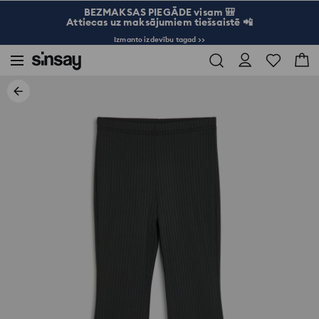
BEZMAKSAS PIEGĀDE visam 🎒
Attiecas uz maksājumiem tiešsaistē 📲
Izmanto izdevību tagad >>