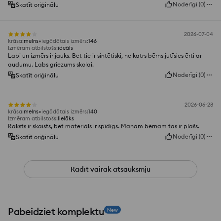
Noderīgi
(
0
)
Skatīt oriģinālu
2026-07-04
krāsa
:
melns
iegādātais izmērs
:
146
Izmēram atbilstošs
:
ideāls
Labi un izmērs ir jauks. Bet tie ir sintētiski, ne katrs bērns jutīsies ērti ar
audumu. Labs griezums skolai.
Noderīgi
(
0
)
Skatīt oriģinālu
2026-06-28
krāsa
:
melns
iegādātais izmērs
:
140
Izmēram atbilstošs
:
lielāks
Raksts ir skaists, bet materiāls ir spīdīgs. Manam bērnam tas ir plašs.
Noderīgi
(
0
)
Skatīt oriģinālu
Rādīt vairāk atsauksmju
Pabeidziet komplektu
New