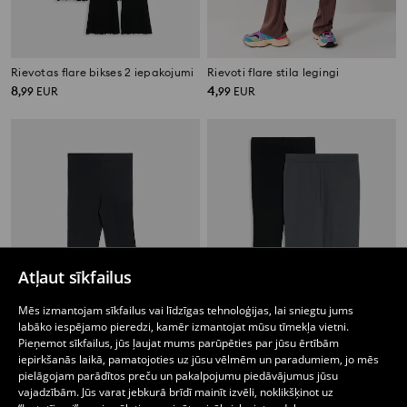
Rievotas flare bikses 2 iepakojumi
Rievoti flare stila legingi
8
4
,
99
EUR
,
99
EUR
Atļaut sīkfailus
Mēs izmantojam sīkfailus vai līdzīgas tehnoloģijas, lai sniegtu jums
labāko iespējamo pieredzi, kamēr izmantojat mūsu tīmekļa vietni.
Pieņemot sīkfailus, jūs ļaujat mums parūpēties par jūsu ērtībām
iepirkšanās laikā, pamatojoties uz jūsu vēlmēm un paradumiem, jo mēs
pielāgojam parādītos preču un pakalpojumu piedāvājumus jūsu
Bikses Flare
2 gab. kokvilnas legingi
vajadzībām. Jūs varat jebkurā brīdī mainīt izvēli, noklikšķinot uz
5
7
,
49
EUR
,
99
EUR