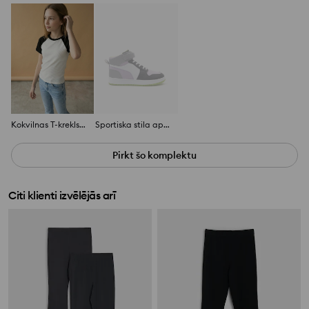
Kokvilnas T-krekls ar īsām piedurknēm
Sportiska stila apavi ar paaugstinātu potītes daļu
Pirkt šo komplektu
Citi klienti izvēlējās arī