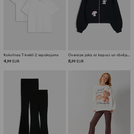
Kokvilnas T-krekli 2 iepakojums
Oversize jaka ar kapuci un rāvējslēdzēju Kuromi and My Melody
4
8
,
99
EUR
,
99
EUR