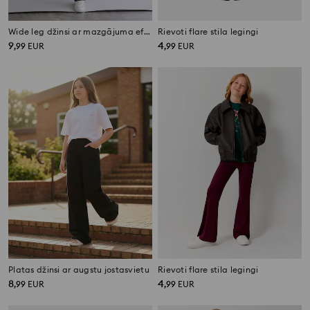
Wide leg džinsi ar mazgājuma efektu
Rievoti flare stila legingi
9
4
,
99
EUR
,
99
EUR
Platas džinsi ar augstu jostasvietu
Rievoti flare stila legingi
8
4
,
99
EUR
,
99
EUR