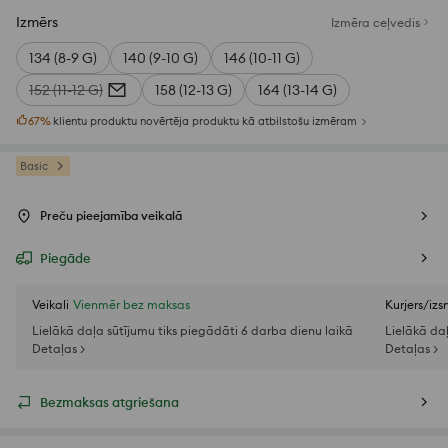
Izmērs
Izmēra ceļvedis
134 (8-9 G)
140 (9-10 G)
146 (10-11 G)
152 (11-12 G)
158 (12-13 G)
164 (13-14 G)
67
%
klientu produktu novērtēja produktu kā atbilstošu izmēram
Basic
Preču pieejamība veikalā
Piegāde
Veikali
Vienmēr bez maksas
Kurjers/iz
Lielākā daļa sūtījumu tiks piegādāti 6 darba dienu laikā
Lielākā da
Detaļas >
Detaļas >
Bezmaksas atgriešana