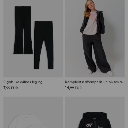
2 gab. kokvilnas legingi
Komplekts: džemperis un bikses ar mazgājuma efektu
7
14
,
99
EUR
,
99
EUR