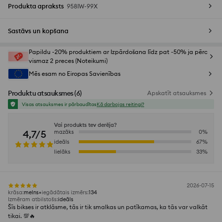
Produkta apraksts
958IW-99X
Sastāvs un kopšana
Papildu -20% produktiem ar Izpārdošana līdz pat -50% ja pērc
vismaz 2 preces (Noteikumi)
Mēs esam no Eiropas Savienības
Produktu atsauksmes
(
6
)
Apskatīt atsauksmes
Visas atsauksmes ir pārbaudītas
Kā darbojas reitingi?
Vai produkts tev derēja?
4,7/5
mazāks
0
%
ideāls
67
%
lielāks
33
%
2026-07-15
krāsa
:
melns
iegādātais izmērs
:
134
Izmēram atbilstošs
:
ideāls
Šīs bikses ir atklāsme, tās ir tik smalkas un patīkamas, ka tās var valkāt
tikai. 💯🔥