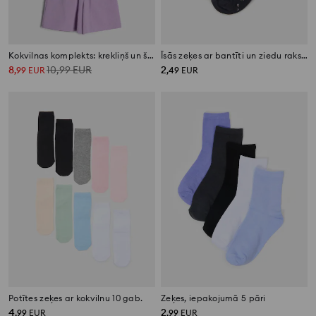
Kokvilnas komplekts: krekliņš un šorti
Īsās zeķes ar bantīti un ziedu rakstu, 3 pāri
8
10,99
EUR
2
,
99
EUR
,
49
EUR
Potītes zeķes ar kokvilnu 10 gab.
Zeķes, iepakojumā 5 pāri
4
2
,
99
EUR
,
99
EUR