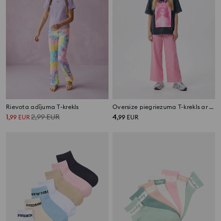
Rievota adījuma T-krekls
Oversize piegriezuma T-krekls ar apdruku Barbie
1
2,99
EUR
4
,
99
EUR
,
99
EUR