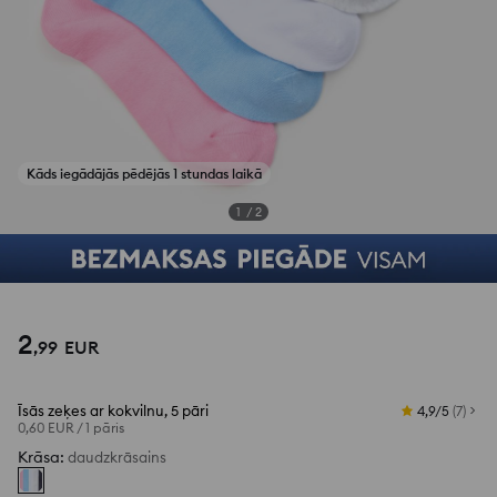
Kāds iegādājās pēdējās 1 stundas laikā
1
/
2
2
,
99
EUR
Īsās zeķes ar kokvilnu, 5 pāri
4,9/5
(
7
)
0,60 EUR
/
1 pāris
Krāsa
:
daudzkrāsains