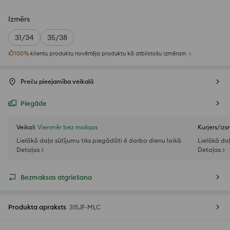
Izmērs
31/34
35/38
100
%
klientu produktu novērtēja produktu kā atbilstošu izmēram
Preču pieejamība veikalā
Piegāde
Veikali
Vienmēr bez maksas
Kurjers/iz
Lielākā daļa sūtījumu tiks piegādāti 6 darba dienu laikā
Lielākā da
Detaļas >
Detaļas >
Bezmaksas atgriešana
Produkta apraksts
315JF-MLC