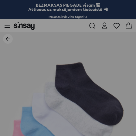
BEZMAKSAS PIEGĀDE visam 🎒
Attiecas uz maksājumiem tiešsaistē 📲
Izmanto izdevību tagad >>