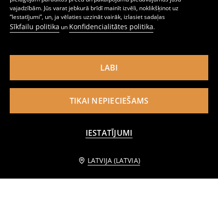
Zeķes ar kokvilnu leopardrakstā 3 pack
Īsās zeķes ar kokvilnu, 5 pāri
vajadzībām. Jūs varat jebkurā brīdī mainīt izvēli, noklikšķinot uz
2
3
,
49
EUR
,
99
EUR
“Iestatījumi”, un, ja vēlaties uzzināt vairāk, izlasiet sadaļas
Sīkfailu politika
Konfidencialitātes politika
un
.
LABI
TIKAI NEPIECIEŠAMS
IESTATĪJUMI
PIEVIENOT GROZAM
LATVIJA (LATVIA)
2,99 EUR
Zeķes ar Nedēļas Dienām 7 gab.
Rievotas svītrainas zeķes 5 pack
4
2
,
49
EUR
,
99
EUR