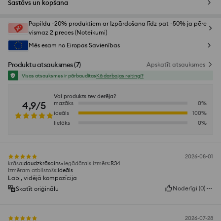
Sastāvs un kopšana
Papildu -20% produktiem ar Izpārdošana līdz pat -50% ja pērc
vismaz 2 preces (Noteikumi)
Mēs esam no Eiropas Savienības
Produktu atsauksmes
(
7
)
Apskatīt atsauksmes
Visas atsauksmes ir pārbaudītas
Kā darbojas reitingi?
Vai produkts tev derēja?
4,9/5
mazāks
0
%
ideāls
100
%
lielāks
0
%
2026-08-01
krāsa
:
daudzkrāsains
iegādātais izmērs
:
R34
Izmēram atbilstošs
:
ideāls
Labi, vidējā kompozīcija
Noderīgi
(
0
)
Skatīt oriģinālu
2026-07-28