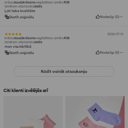
krāsa
:
daudzkrāsains
iegādātais izmērs
:
R38
Izmēram atbilstošs
:
ideāls
Ļoti laba kvalitāte
Noderīgi
(
0
)
Skatīt oriģinālu
2026-07-10
krāsa
:
daudzkrāsains
iegādātais izmērs
:
R38
Izmēram atbilstošs
:
ideāls
man viss kārtībā
Noderīgi
(
0
)
Skatīt oriģinālu
Rādīt vairāk atsauksmju
Citi klienti izvēlējās arī