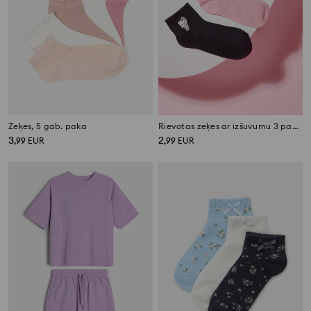
Zeķes, 5 gab. paka
Rievotas zeķes ar izšuvumu 3 pack Hello Kitty and Friends
3
2
,
99
EUR
,
99
EUR