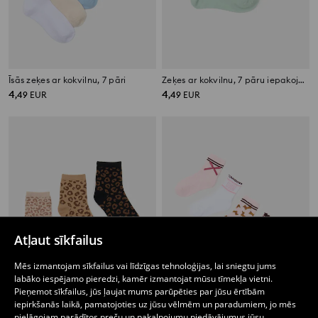
Īsās zeķes ar kokvilnu, 7 pāri
Zeķes ar kokvilnu, 7 pāru iepakojums
4
4
,
49
EUR
,
49
EUR
Atļaut sīkfailus
Mēs izmantojam sīkfailus vai līdzīgas tehnoloģijas, lai sniegtu jums
labāko iespējamo pieredzi, kamēr izmantojat mūsu tīmekļa vietni.
Pieņemot sīkfailus, jūs ļaujat mums parūpēties par jūsu ērtībām
iepirkšanās laikā, pamatojoties uz jūsu vēlmēm un paradumiem, jo mēs
pielāgojam parādītos preču un pakalpojumu piedāvājumus jūsu