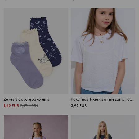
Zeķes 3 gab. iepakojums
Kokvilnas T-krekls ar mežģīņu rotājumu
1
2,99
EUR
3
,
49
EUR
,
99
EUR