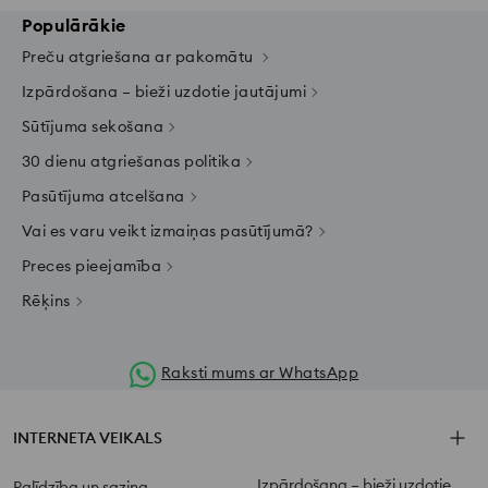
Populārākie
Preču atgriešana ar pakomātu
Izpārdošana – bieži uzdotie jautājumi
Sūtījuma sekošana
30 dienu atgriešanas politika
Pasūtījuma atcelšana
Vai es varu veikt izmaiņas pasūtījumā?
Preces pieejamība
Rēķins
Raksti mums ar WhatsApp
INTERNETA VEIKALS
Izpārdošana – bieži uzdotie
Palīdzība un saziņa