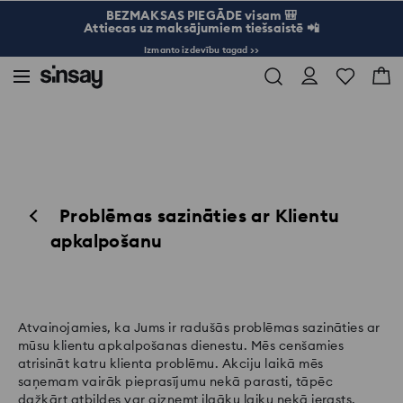
BEZMAKSAS PIEGĀDE visam 🎒
Attiecas uz maksājumiem tiešsaistē 📲
Izmanto izdevību tagad >>
Problēmas sazināties ar Klientu
apkalpošanu
Atvainojamies, ka Jums ir radušās problēmas sazināties ar
mūsu klientu apkalpošanas dienestu. Mēs cenšamies
atrisināt katru klienta problēmu. Akciju laikā mēs
saņemam vairāk pieprasījumu nekā parasti, tāpēc
dažkārt atbildes var aizņemt ilgāku laiku nekā ierasts.