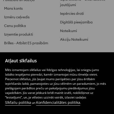
jautājumi
Mans konts
Iepērcies droši
Izmēru ceļvedis
Digitālā pieejamība
Cenu politika
Noteikumi
Izņemtie produkti
Akciju Noteikumi
Brilles - Atbilst ES prasībām
Atļaut sīkfailus
PIEGĀDE UN ATGRIEŠANA
Mēs izmantojam sīkfailus vai līdzīgas tehnoloģijas, lai sniegtu jums
labāko iespējamo pieredzi, kamēr izmantojat mūsu tīmekļa vietni.
SINSAY ZĪMOLU
Pieņemot sīkfailus, jūs ļaujat mums parūpēties par jūsu ērtībām
iepirkšanās laikā, pamatojoties uz jūsu vēlmēm un paradumiem, jo mēs
pielāgojam parādītos preču un pakalpojumu piedāvājumus jūsu
vajadzībām. Jūs varat jebkurā brīdī mainīt izvēli, noklikšķinot uz
SEKO MUMS
“Iestatījumi”, un, ja vēlaties uzzināt vairāk, izlasiet sadaļas
Sīkfailu politika
Konfidencialitātes politika
un
.