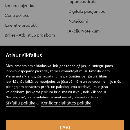
Iepērcies droši
Izmēru ceļvedis
Digitālā pieejamība
Cenu politika
Noteikumi
Izņemtie produkti
Akciju Noteikumi
Brilles - Atbilst ES prasībām
Atļaut sīkfailus
PIEGĀDE UN ATGRIEŠANA
Mēs izmantojam sīkfailus vai līdzīgas tehnoloģijas, lai sniegtu jums
labāko iespējamo pieredzi, kamēr izmantojat mūsu tīmekļa vietni.
SINSAY ZĪMOLU
Pieņemot sīkfailus, jūs ļaujat mums parūpēties par jūsu ērtībām
iepirkšanās laikā, pamatojoties uz jūsu vēlmēm un paradumiem, jo mēs
pielāgojam parādītos preču un pakalpojumu piedāvājumus jūsu
vajadzībām. Jūs varat jebkurā brīdī mainīt izvēli, noklikšķinot uz
SEKO MUMS
“Iestatījumi”, un, ja vēlaties uzzināt vairāk, izlasiet sadaļas
Sīkfailu politika
Konfidencialitātes politika
un
.
LABI
Latvija (Latvia)