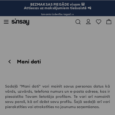
BEZMAKSAS PIEGĀDE visam 🎒
Attiecas uz maksājumiem tiešsaistē 📲
Izmanto izdevību tagad >>
Mani dati
Sadaļā "Mani dati" vari mainīt savus personas datus kā
vārds, uzvārds, telefona numurs un e-pasta adrese, kas ir
piesaistīta Tavam lietotāja profilam. Te vari arī nomainīt
savu paroli, kā arī dzēst savu profilu. Šajā sadaļā arī vari
pierakstīties vai atrakstīties no jaunumu saņemšanas.