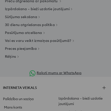
Preču atgriešana ar pakomātu
Izpārdošana – bieži uzdotie jautājumi
Sūtījuma sekošana
30 dienu atgriešanas politika
Pasūtījuma atcelšana
Vai es varu veikt izmaiņas pasūtījumā?
Preces pieejamība
Rēķins
Raksti mums ar WhatsApp
INTERNETA VEIKALS
Izpārdošana – bieži uzdotie
Palīdzība un saziņa
jautājumi
Mans konts