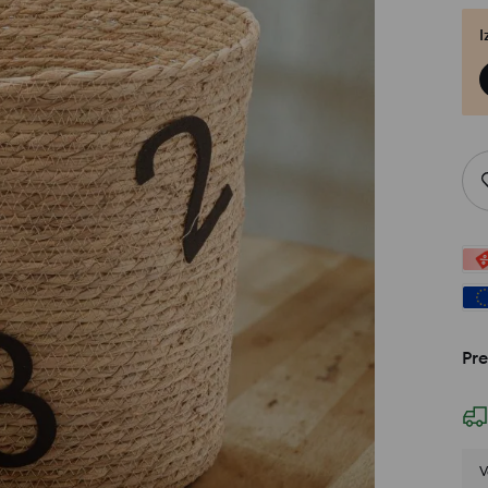
I
Pre
V