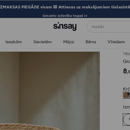
ZMAKSAS PIEGĀDE visam 🎒 Attiecas uz maksājumiem tiešsaistē
Izmanto izdevību tagad >>
Meklēt
Iesakām
Sievietēm
Mājai
Bērns
Vīriešiem
TIK
Gr
8
,
Kr
Iz