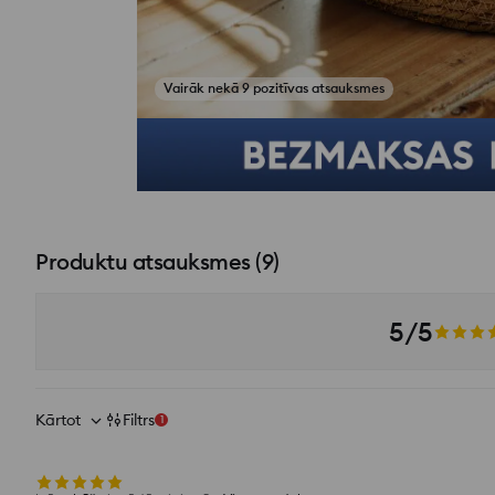
Vairāk nekā 9 pozitīvas atsauksmes
Skatīt fotoattēlus no atsauksmēm
Produktu atsauksmes
(
9
)
5/5
Kārtot
Filtrs
1