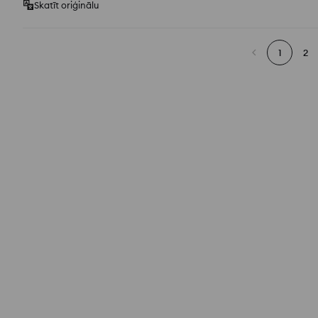
Skatīt oriģinālu
1
2