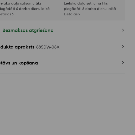
ielākā daļa sūtījumu tiks
Lielākā daļa sūtījumu tiks
iegādāti 6 darba dienu laikā
piegādāti 6 darba dienu laikā
etaļas >
Detaļas >
Bezmaksas atgriešana
odukta apraksts
885DW-08X
stāvs un kopšana