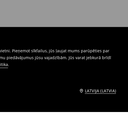
ietni. Pieņemot sīkfailus, jūs ļaujat mums parūpēties par
mu piedāvājumus jūsu vajadzībām. Jūs varat jebkurā brīdī
itika
.
LATVIJA (LATVIA)