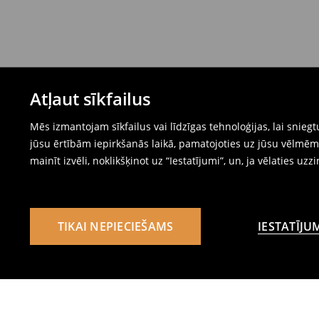
Atļaut sīkfailus
Mēs izmantojam sīkfailus vai līdzīgas tehnoloģijas, lai snie
jūsu ērtībām iepirkšanās laikā, pamatojoties uz jūsu vēlm
mainīt izvēli, noklikšķinot uz “Iestatījumi”, un, ja vēlaties uzz
TIKAI NEPIECIEŠAMS
IESTATĪJU