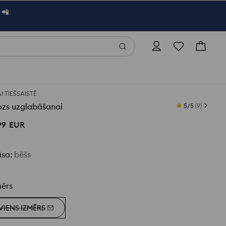
 📲
AI TIEŠSAISTĒ
ozs uzglabāšanai
5/5
(
9
)
99
EUR
āsa
:
bēšs
mērs
VIENS IZMĒRS