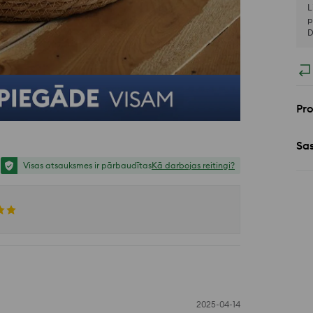
L
p
D
Pr
Sa
Visas atsauksmes ir pārbaudītas
Kā darbojas reitingi?
2025-04-14