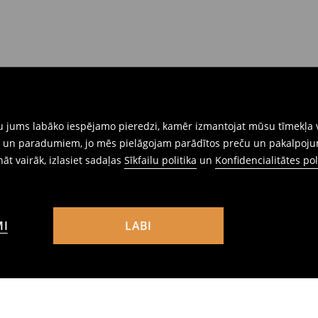
gtu jums labāko iespējamo pieredzi, kamēr izmantojat mūsu tīmekļa v
ēm un paradumiem, jo mēs pielāgojam parādītos preču un pakalpoju
ināt vairāk, izlasiet sadaļas
Sīkfailu politika
un
Konfidencialitātes pol
MI
LABI