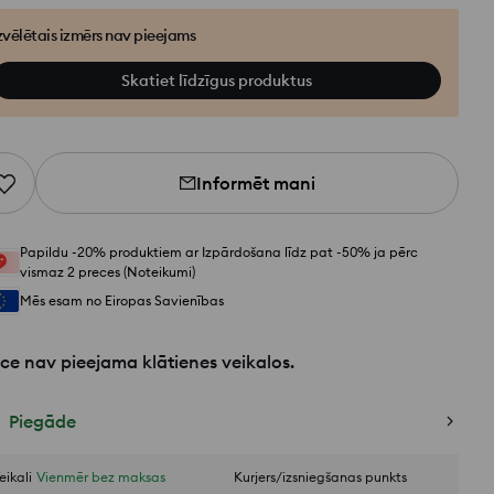
zvēlētais izmērs nav pieejams
Skatiet līdzīgus produktus
Informēt mani
Papildu -20% produktiem ar Izpārdošana līdz pat -50% ja pērc
vismaz 2 preces (Noteikumi)
Mēs esam no Eiropas Savienības
ce nav pieejama klātienes veikalos.
Piegāde
eikali
Vienmēr bez maksas
Kurjers/izsniegšanas punkts