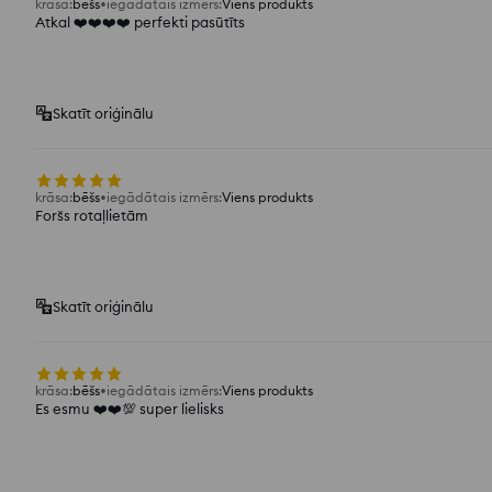
krāsa
:
bēšs
iegādātais izmērs
:
Viens produkts
Atkal ❤️❤️❤️❤️ perfekti pasūtīts
Skatīt oriģinālu
krāsa
:
bēšs
iegādātais izmērs
:
Viens produkts
Foršs rotaļlietām
Skatīt oriģinālu
krāsa
:
bēšs
iegādātais izmērs
:
Viens produkts
Es esmu ❤️❤️💯 super lielisks