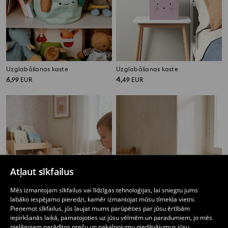
Uzglabāšanas kaste
Uzglabāšanas kaste
6
4
,
99
EUR
,
49
EUR
Atļaut sīkfailus
Mēs izmantojam sīkfailus vai līdzīgas tehnoloģijas, lai sniegtu jums
labāko iespējamo pieredzi, kamēr izmantojat mūsu tīmekļa vietni.
Pieņemot sīkfailus, jūs ļaujat mums parūpēties par jūsu ērtībām
iepirkšanās laikā, pamatojoties uz jūsu vēlmēm un paradumiem, jo mēs
pielāgojam parādītos preču un pakalpojumu piedāvājumus jūsu