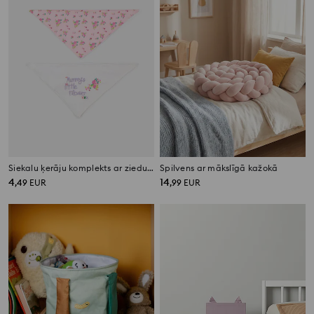
Siekalu ķerāju komplekts ar ziedu motīvu 2 pack
Spilvens ar mākslīgā kažokā
4
14
,
49
EUR
,
99
EUR