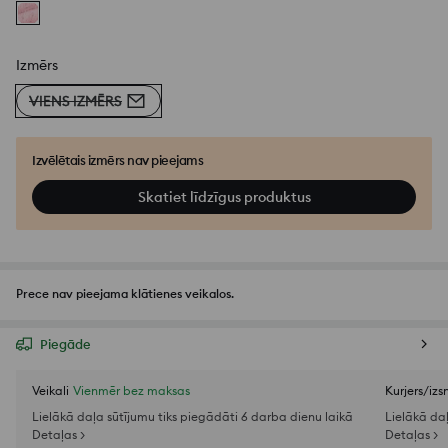
Izmērs
VIENS IZMĒRS
Izvēlētais izmērs nav pieejams
Skatiet līdzīgus produktus
Prece nav pieejama klātienes veikalos.
Piegāde
Veikali
Vienmēr bez maksas
Kurjers/iz
Lielākā daļa sūtījumu tiks piegādāti 6 darba dienu laikā
Lielākā da
Detaļas >
Detaļas >