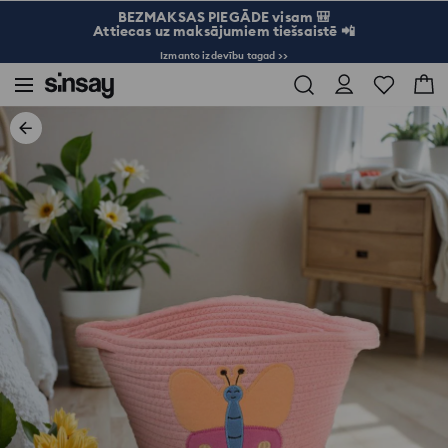
BEZMAKSAS PIEGĀDE visam 🎒
Attiecas uz maksājumiem tiešsaistē 📲
Izmanto izdevību tagad >>