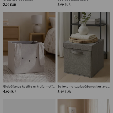
2
3
,
99
EUR
,
99
EUR
Glabāšanas kastīte ar truša motīvu
Saliekama uzglabāšanas kaste ar rokturi un vāku
4
5
,
99
EUR
,
49
EUR