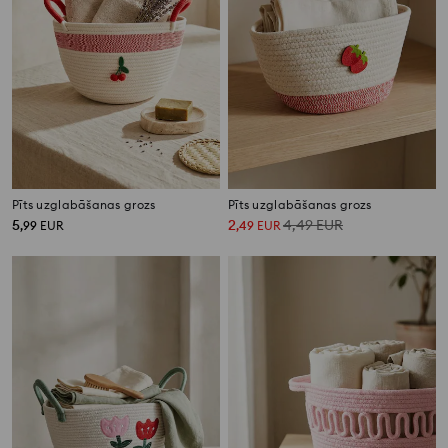
Pīts uzglabāšanas grozs
Pīts uzglabāšanas grozs
5
2
4,49
EUR
,
99
EUR
,
49
EUR