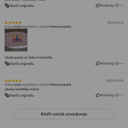
Noderīgi
(
0
)
Skatīt oriģinālu
2026-03-21
krāsa
:
rozā
iegādātais izmērs
:
Viens produkts
Jauks grozs un labs materiāls.
Noderīgi
(
0
)
Skatīt oriģinālu
2026-03-04
krāsa
:
rozā
iegādātais izmērs
:
Viens produkts
Jauka konfekšu krāsa
Noderīgi
(
0
)
Skatīt oriģinālu
Rādīt vairāk atsauksmju