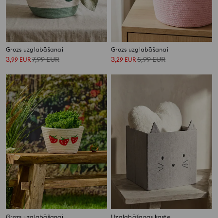
Grozs uzglabāšanai
Grozs uzglabāšanai
3
7,99
EUR
3
5,99
EUR
,
99
EUR
,
29
EUR
Grozs uzglabāšanai
Uzglabāšanas kaste