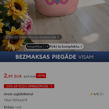
Skatīt fotoattēlus no atsauksmēm
Pirkt šo komplektu
fotogrāfijas
1
/
4
2
,
99
EUR
-40%
4
,
99
EUR
-20%
AR KODU
OMNI20MORE
Grozs uzglabāšanai
5/5
(
7
)
TIKAI TIEŠSAISTĒ
Krāsa
:
rozā