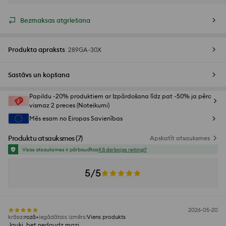
Bezmaksas atgriešana
Produkta apraksts
289GA-30X
Sastāvs un kopšana
Papildu -20% produktiem ar Izpārdošana līdz pat -50% ja pērc
vismaz 2 preces (Noteikumi)
Mēs esam no Eiropas Savienības
Produktu atsauksmes
(
7
)
Apskatīt atsauksmes
Visas atsauksmes ir pārbaudītas
Kā darbojas reitingi?
5/5
2026-05-20
krāsa
:
rozā
iegādātais izmērs
:
Viens produkts
Jauki, bet nedaudz mazi.