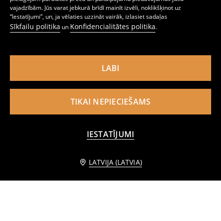
vajadzībām. Jūs varat jebkurā brīdī mainīt izvēli, noklikšķinot uz
“Iestatījumi”, un, ja vēlaties uzzināt vairāk, izlasiet sadaļas
Uzglabāšanas grozs ar vienradža motīvu
Pīts uzglabāšanas grozs
Sīkfailu politika
Konfidencialitātes politika
5
1
3,99
EUR
un
.
,
99
EUR
,
99
EUR
LABI
TIKAI NEPIECIEŠAMS
IESTATĪJUMI
Informēt mani
LATVIJA (LATVIA)
Grozs ar rokturiem
Glabāšanas grozs ar uzrakstu TOYS
5
7
,
99
EUR
,
99
EUR