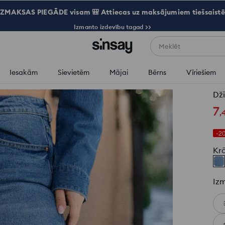
ZMAKSAS PIEGĀDE visam 🎒 Attiecas uz maksājumiem tiešsaistē
Izmanto izdevību tagad >>
Meklēt
Iesakām
Sievietēm
Mājai
Bērns
Vīriešiem
Dži
7
,
-2
Kr
Iz