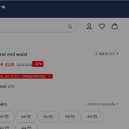
 📲
nsi mid waist
4,8/5
(
127
)
49
EUR
-32%
10
,
99
EUR
0%
AR KODU
OMNI20MORE
āsa
:
zils
mērs
Izmēra ceļvedis
32
34
36
38
40
42
44