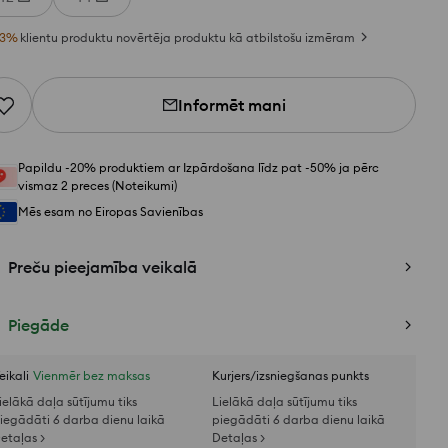
3
%
klientu produktu novērtēja produktu kā atbilstošu izmēram
Informēt mani
Papildu -20% produktiem ar Izpārdošana līdz pat -50% ja pērc
vismaz 2 preces (Noteikumi)
Mēs esam no Eiropas Savienības
Preču pieejamība veikalā
Piegāde
eikali
Vienmēr bez maksas
Kurjers/izsniegšanas punkts
ielākā daļa sūtījumu tiks
Lielākā daļa sūtījumu tiks
iegādāti 6 darba dienu laikā
piegādāti 6 darba dienu laikā
etaļas >
Detaļas >