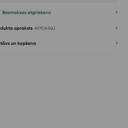
Bezmaksas atgriešana
odukta apraksts
497CX-50J
stāvs un kopšana