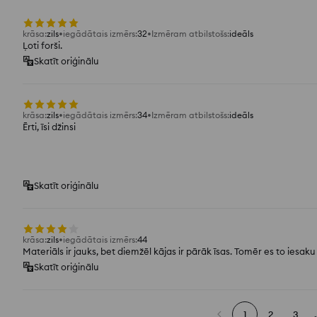
krāsa
:
zils
iegādātais izmērs
:
32
Izmēram atbilstošs
:
ideāls
Ļoti forši.
Skatīt oriģinālu
krāsa
:
zils
iegādātais izmērs
:
34
Izmēram atbilstošs
:
ideāls
Ērti, īsi džinsi
Skatīt oriģinālu
krāsa
:
zils
iegādātais izmērs
:
44
Materiāls ir jauks, bet diemžēl kājas ir pārāk īsas. Tomēr es to iesaku
Skatīt oriģinālu
1
2
3
.