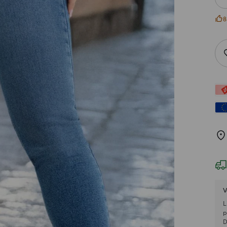
8
V
L
p
D