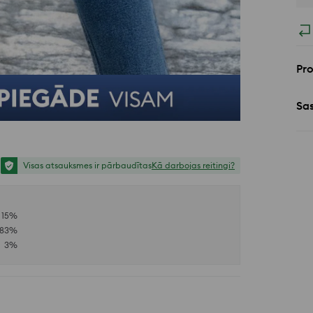
Pr
Sa
Visas atsauksmes ir pārbaudītas
Kā darbojas reitingi?
15
%
83
%
3
%