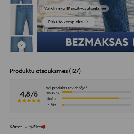
Skatīt fotoattēlus no atsauksmēm
Pirkt šo komplektu
Produktu atsauksmes
(
127
)
Vai produkts tev derēja?
4,8/5
mazāks
ideāls
lielāks
Kārtot
Filtrs
1