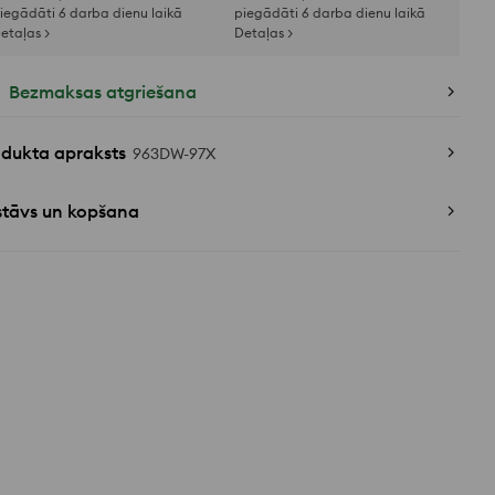
iegādāti 6 darba dienu laikā
piegādāti 6 darba dienu laikā
etaļas >
Detaļas >
Bezmaksas atgriešana
odukta apraksts
963DW-97X
stāvs un kopšana