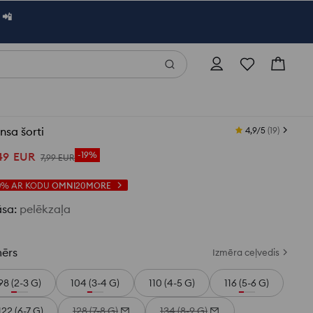
 📲
nsa šorti
4,9/5
(
19
)
49
EUR
-19%
7
,
99
EUR
0%
AR KODU
OMNI20MORE
āsa
:
pelēkzaļa
mērs
Izmēra ceļvedis
98 (2-3 G)
104 (3-4 G)
110 (4-5 G)
116 (5-6 G)
122 (6-7 G)
128 (7-8 G)
134 (8-9 G)