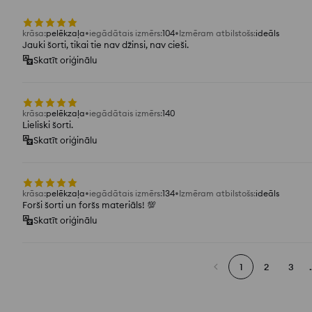
krāsa
:
pelēkzaļa
iegādātais izmērs
:
104
Izmēram atbilstošs
:
ideāls
Jauki šorti, tikai tie nav džinsi, nav cieši.
Skatīt oriģinālu
krāsa
:
pelēkzaļa
iegādātais izmērs
:
140
Lieliski šorti.
Skatīt oriģinālu
krāsa
:
pelēkzaļa
iegādātais izmērs
:
134
Izmēram atbilstošs
:
ideāls
Forši šorti un foršs materiāls! 💯
Skatīt oriģinālu
1
2
3
.