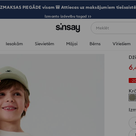
ZMAKSAS PIEGĀDE visam 🎒 Attiecas uz maksājumiem tiešsaistē
Izmanto izdevību tagad >>
Meklēt
Iesakām
Sievietēm
Mājai
Bērns
Vīriešiem
Dži
6
,
-2
Kr
Iz