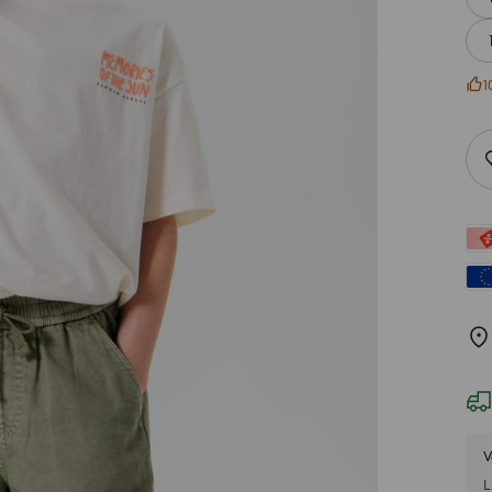
1
V
L