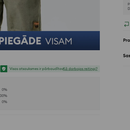
p
D
Pr
Sa
Visas atsauksmes ir pārbaudītas
Kā darbojas reitingi?
0
%
100
%
0
%