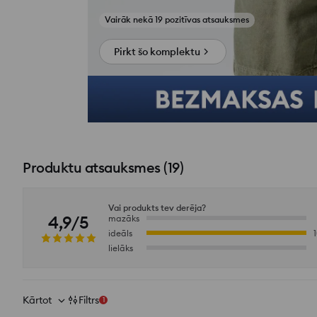
Skatīt fotoattēlus no atsauksmēm
Pirkt šo komplektu
Produktu atsauksmes
(
19
)
Vai produkts tev derēja?
4,9/5
mazāks
ideāls
lielāks
Kārtot
Filtrs
1