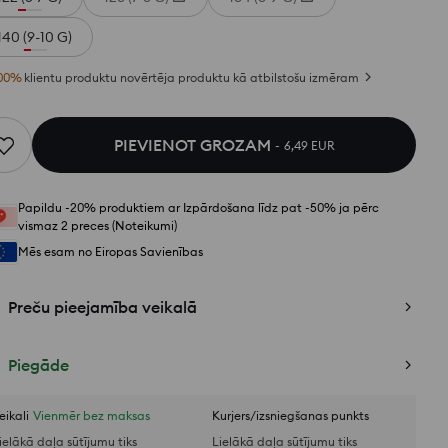
140 (9-10 G)
00
%
klientu produktu novērtēja produktu kā atbilstošu izmēram
PIEVIENOT GROZAM
6,49 EUR
Papildu -20% produktiem ar Izpārdošana līdz pat -50% ja pērc
vismaz 2 preces (Noteikumi)
Mēs esam no Eiropas Savienības
Preču pieejamība veikalā
Piegāde
eikali
Vienmēr bez maksas
Kurjers/izsniegšanas punkts
ielākā daļa sūtījumu tiks
Lielākā daļa sūtījumu tiks