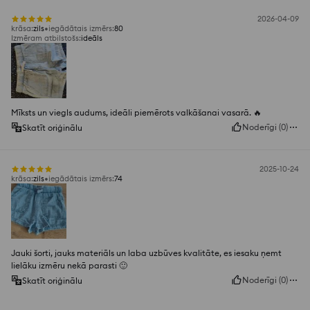
2026-04-09
krāsa
:
zils
iegādātais izmērs
:
80
Izmēram atbilstošs
:
ideāls
Mīksts un viegls audums, ideāli piemērots valkāšanai vasarā. 🔥
Noderīgi
(
0
)
Skatīt oriģinālu
2025-10-24
krāsa
:
zils
iegādātais izmērs
:
74
Jauki šorti, jauks materiāls un laba uzbūves kvalitāte, es iesaku ņemt
lielāku izmēru nekā parasti 🙂
Noderīgi
(
0
)
Skatīt oriģinālu