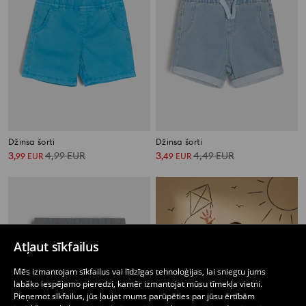
Džinsa šorti
Džinsa šorti
3
4,99
EUR
3
4,49
EUR
,
99
EUR
,
49
EUR
Atļaut sīkfailus
Mēs izmantojam sīkfailus vai līdzīgas tehnoloģijas, lai sniegtu jums
labāko iespējamo pieredzi, kamēr izmantojat mūsu tīmekļa vietni.
Pieņemot sīkfailus, jūs ļaujat mums parūpēties par jūsu ērtībām