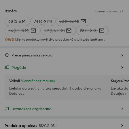
Izmērs
Izmēra ceļvedis
68 (3-6 M)
74 (6-9 M)
80 (9-12 M)
86 (12-18 M)
92 (1,5-2 G)
98 (2-3 G)
86
%
klientu produktu novērtēja produktu kā atbilstošu izmēram
Preču pieejamība veikalā
Piegāde
Veikali
Vienmēr bez maksas
Kurjers/iz
Lielākā daļa sūtījumu tiks piegādāti 6 darba dienu laikā
Lielākā da
Detaļas >
Detaļas >
Bezmaksas atgriešana
Produkta apraksts
512CG-05J