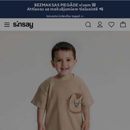
BEZMAKSAS PIEGĀDE visam 🎒
Attiecas uz maksājumiem tiešsaistē 📲
Izmanto izdevību tagad >>