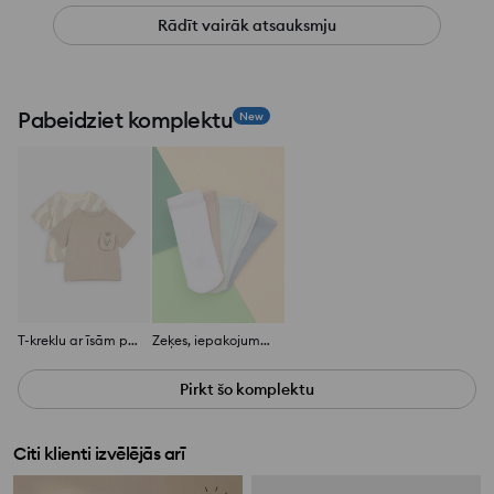
Rādīt vairāk atsauksmju
Pabeidziet komplektu
New
T-kreklu ar īsām piedurknēm komplekts 2 gab
Zeķes, iepakojumā 5 pāri
Pirkt šo komplektu
Citi klienti izvēlējās arī