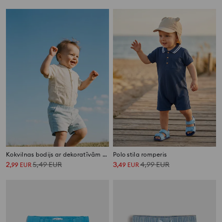
Kokvilnas bodijs ar dekoratīvām pogām
Polo stila romperis
2
5,49
EUR
3
4,99
EUR
,
99
EUR
,
49
EUR