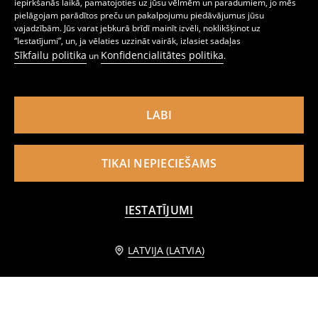
iepirkšanās laikā, pamatojoties uz jūsu vēlmēm un paradumiem, jo mēs
pielāgojam parādītos preču un pakalpojumu piedāvājumus jūsu
vajadzībām. Jūs varat jebkurā brīdī mainīt izvēli, noklikšķinot uz
“Iestatījumi”, un, ja vēlaties uzzināt vairāk, izlasiet sadaļas
Sīkfailu politika
Konfidencialitātes politika
un
.
Džinsa šorti
Kokvilnas šorti
2
4,99
EUR
2
3,99
EUR
,
99
EUR
,
99
EUR
LABI
TIKAI NEPIECIEŠAMS
IESTATĪJUMI
PIEVIENOT GROZAM
LATVIJA (LATVIA)
1,99 EUR