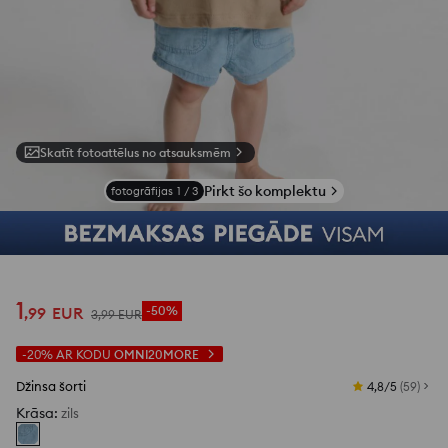
Skatīt fotoattēlus no atsauksmēm
Pirkt šo komplektu
fotogrāfijas
1
/
3
1
,
99
EUR
-50%
3
,
99
EUR
-20%
AR KODU
OMNI20MORE
Džinsa šorti
4,8/5
(
59
)
Krāsa
:
zils