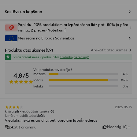
Sastāvs un kopšana
Papildu -20% produktiem ar Izpārdošana līdz pat -50% ja pērc
vismaz 2 preces (Noteikumi)
Mēs esam no Eiropas Savienības
Produktu atsauksmes
(
59
)
Apskatīt atsauksmes
Visas atsauksmes ir pārbaudītas
Kā darbojas reitingi?
Vai produkts tev derēja?
4,8/5
mazāks
14
%
ideāls
86
%
lielāks
0
%
2026-05-19
krāsa
:
zils
iegādātais izmērs
:
68
Izmēram atbilstošs
:
ideāls
Vieglāks, nekā es gaidīju, bet joprojām labi👍️ iederas
Noderīgi
(
0
)
Skatīt oriģinālu