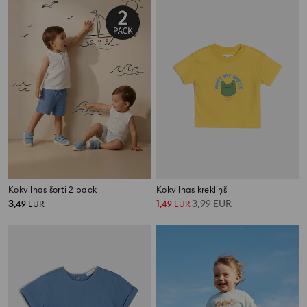
Kokvilnas šorti 2 pack
Kokvilnas krekliņš
3
1
3,99
EUR
,
49
EUR
,
49
EUR