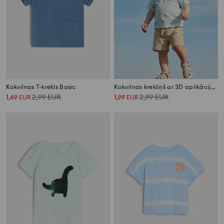
Kokvilnas T-krekls Basic
Kokvilnas krekliņš ar 3D aplikācijām
1
2,99
EUR
1
2,99
EUR
,
49
EUR
,
99
EUR