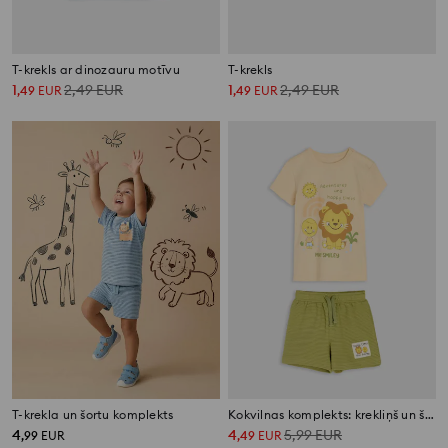
T-krekls ar dinozauru motīvu
T-krekls
1
2,49
EUR
1
2,49
EUR
,
49
EUR
,
49
EUR
T-krekla un šortu komplekts
Kokvilnas komplekts: krekliņš un šorti Mini Smiley®
4
4
5,99
EUR
,
99
EUR
,
49
EUR