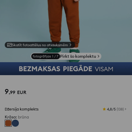
Skatīt fotoattēlus no atsauksmēm
Pirkt šo komplektu
fotogrāfijas
1
/
7
9
,
99
EUR
Džersija komplekts
4,8/5
(
138
)
Krāsa
:
brūna