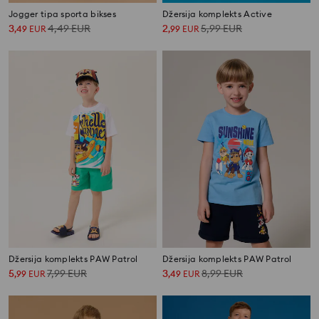
Jogger tipa sporta bikses
Džersija komplekts Active
3
4,49
EUR
2
5,99
EUR
,
49
EUR
,
99
EUR
Džersija komplekts PAW Patrol
Džersija komplekts PAW Patrol
5
7,99
EUR
3
8,99
EUR
,
99
EUR
,
49
EUR