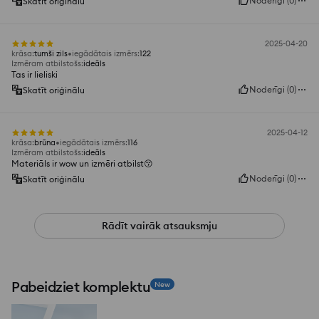
Noderīgi
(
0
)
Skatīt oriģinālu
2025-04-20
krāsa
:
tumši zils
iegādātais izmērs
:
122
Izmēram atbilstošs
:
ideāls
Tas ir lieliski
Noderīgi
(
0
)
Skatīt oriģinālu
2025-04-12
krāsa
:
brūna
iegādātais izmērs
:
116
Izmēram atbilstošs
:
ideāls
Materiāls ir wow un izmēri atbilst😚
Noderīgi
(
0
)
Skatīt oriģinālu
Rādīt vairāk atsauksmju
Pabeidziet komplektu
New