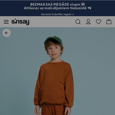
BEZMAKSAS PIEGĀDE visam 🎒
Attiecas uz maksājumiem tiešsaistē 📲
Izmanto izdevību tagad >>