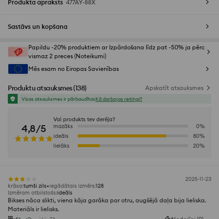
Produkta apraksts
477AY-88X
Sastāvs un kopšana
Papildu -20% produktiem ar Izpārdošana līdz pat -50% ja pērc
vismaz 2 preces (Noteikumi)
Mēs esam no Eiropas Savienības
Produktu atsauksmes
(
138
)
Apskatīt atsauksmes
Visas atsauksmes ir pārbaudītas
Kā darbojas reitingi?
Vai produkts tev derēja?
4,8/5
mazāks
0
%
ideāls
80
%
lielāks
20
%
2025-11-23
krāsa
:
tumši zils
iegādātais izmērs
:
128
Izmēram atbilstošs
:
ideāls
Bikses nāca slikti, viena kāja garāka par otru, augšējā daļa bija lieliska.
Materiāls ir lielisks.