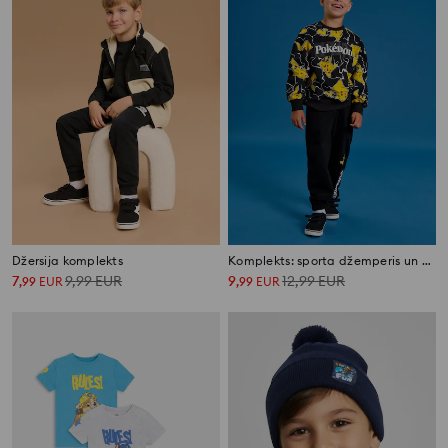
Džersija komplekts
Komplekts: sporta džemperis un bikses Pokémon
7
9,99
EUR
9
12,99
EUR
,
99
EUR
,
99
EUR