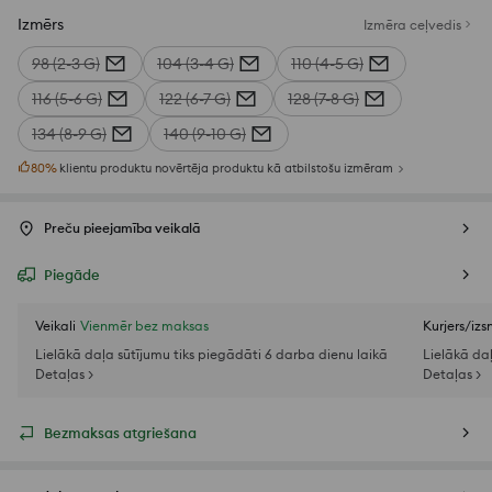
Izmērs
Izmēra ceļvedis
98 (2-3 G)
104 (3-4 G)
110 (4-5 G)
116 (5-6 G)
122 (6-7 G)
128 (7-8 G)
134 (8-9 G)
140 (9-10 G)
80
%
klientu produktu novērtēja produktu kā atbilstošu izmēram
Preču pieejamība veikalā
Piegāde
Veikali
Vienmēr bez maksas
Kurjers/iz
Lielākā daļa sūtījumu tiks piegādāti 6 darba dienu laikā
Lielākā da
Detaļas >
Detaļas >
Bezmaksas atgriešana