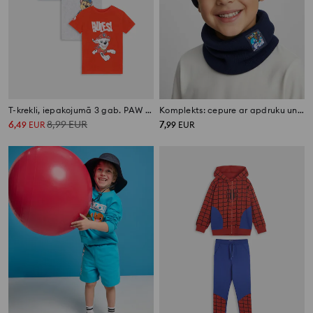
T-krekli, iepakojumā 3 gab. PAW Patrol
Komplekts: cepure ar apdruku un apaļšalle PAW Patrol
6
8,99
EUR
7
,
49
EUR
,
99
EUR