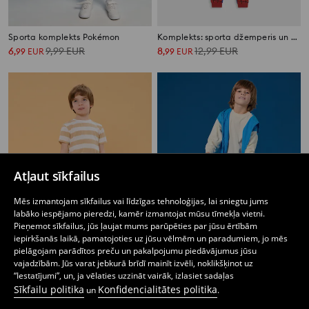
Sporta komplekts Pokémon
Komplekts: sporta džemperis un bikses Spider-Man
6
9,99
EUR
8
12,99
EUR
,
99
EUR
,
99
EUR
Atļaut sīkfailus
Mēs izmantojam sīkfailus vai līdzīgas tehnoloģijas, lai sniegtu jums
labāko iespējamo pieredzi, kamēr izmantojat mūsu tīmekļa vietni.
Pieņemot sīkfailus, jūs ļaujat mums parūpēties par jūsu ērtībām
iepirkšanās laikā, pamatojoties uz jūsu vēlmēm un paradumiem, jo mēs
pielāgojam parādītos preču un pakalpojumu piedāvājumus jūsu
vajadzībām. Jūs varat jebkurā brīdī mainīt izvēli, noklikšķinot uz
“Iestatījumi”, un, ja vēlaties uzzināt vairāk, izlasiet sadaļas
Džersija komplekts
Džersija komplekts
Sīkfailu politika
Konfidencialitātes politika
6
8,99
EUR
5
9,99
EUR
un
.
,
99
EUR
,
99
EUR