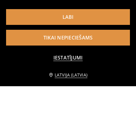
LABI
TIKAI NEPIECIEŠAMS
IESTATĪJUMI
Informēt mani
LATVIJA (LATVIA)
Džersija komplekts Spider-Man
Džersija komplekts Pokémon
5
9,99
EUR
7
10,99
EUR
,
99
EUR
,
99
EUR