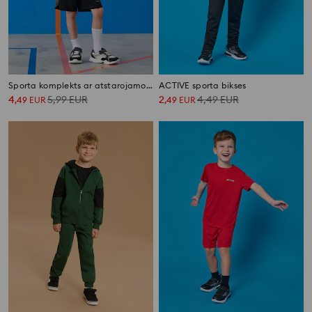
Sporta komplekts ar atstarojamo Active drukājumu
ACTIVE sporta bikses
4
5,99
EUR
2
4,49
EUR
,
49
EUR
,
49
EUR