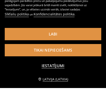
pielāgojam parādītos preču un pakalpojumu piedāvājumus jūsu
Pidžama ar izmazgāšanas efektu My Little Pony
Zeķes, iepakojumā 2 pāri
vajadzībām. Jūs varat jebkurā brīdī mainīt izvēli, noklikšķinot uz
4
6,99
EUR
2
,
99
EUR
,
49
EUR
“Iestatījumi”, un, ja vēlaties uzzināt vairāk, izlasiet sadaļas
Sīkfailu politika
Konfidencialitātes politika
un
.
LABI
TIKAI NEPIECIEŠAMS
IESTATĪJUMI
Informēt mani
LATVIJA (LATVIA)
Zeķes 3 gab. iepakojums
Zeķes, iepakojumā 4 pāri
1
2,99
EUR
0
2,99
EUR
,
49
EUR
,
99
EUR