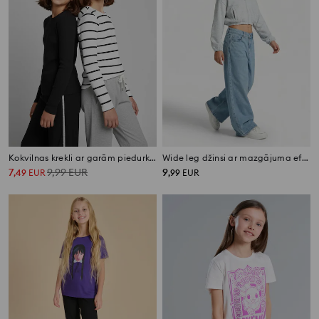
Kokvilnas krekli ar garām piedurknēm, 2 gab. komplekts
Wide leg džinsi ar mazgājuma efektu
7
9,99
EUR
9
,
49
EUR
,
99
EUR