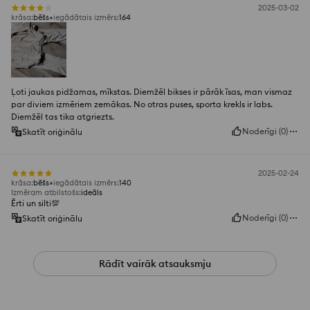
2025-03-02
krāsa
:
bēšs
iegādātais izmērs
:
164
Ļoti jaukas pidžamas, mīkstas. Diemžēl bikses ir pārāk īsas, man vismaz
par diviem izmēriem zemākas. No otras puses, sporta krekls ir labs.
Diemžēl tas tika atgriezts.
Noderīgi
(
0
)
Skatīt oriģinālu
2025-02-24
krāsa
:
bēšs
iegādātais izmērs
:
140
Izmēram atbilstošs
:
ideāls
Ērti un silti💯
Noderīgi
(
0
)
Skatīt oriģinālu
Rādīt vairāk atsauksmju