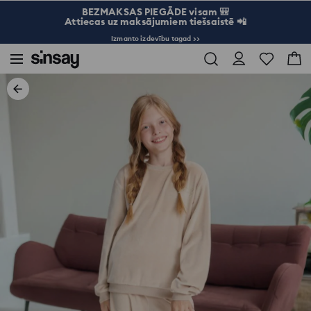
BEZMAKSAS PIEGĀDE visam 🎒
Attiecas uz maksājumiem tiešsaistē 📲
Izmanto izdevību tagad >>