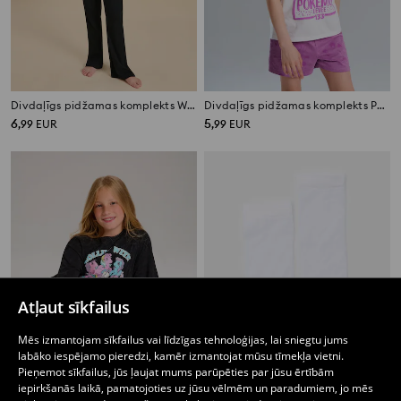
Divdaļīgs pidžamas komplekts Wednesday
Divdaļīgs pidžamas komplekts Pokémon
6
5
,
99
EUR
,
99
EUR
Atļaut sīkfailus
Mēs izmantojam sīkfailus vai līdzīgas tehnoloģijas, lai sniegtu jums
labāko iespējamo pieredzi, kamēr izmantojat mūsu tīmekļa vietni.
Pieņemot sīkfailus, jūs ļaujat mums parūpēties par jūsu ērtībām
iepirkšanās laikā, pamatojoties uz jūsu vēlmēm un paradumiem, jo mēs