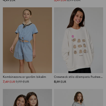
4
5
8,99
EUR
,
99
EUR
,
99
EUR
Kombinezons ar garām biksēm
Crewneck stila džemperis Pusheen the Cat
7
9,99
EUR
8
,
49
EUR
,
99
EUR