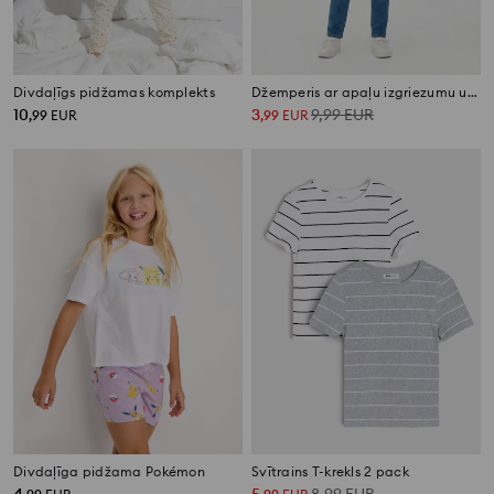
Divdaļīgs pidžamas komplekts
Džemperis ar apaļu izgriezumu un apdruku Hello Kitty
10
3
9,99
EUR
,
99
EUR
,
99
EUR
Divdaļīga pidžama Pokémon
Svītrains T-krekls 2 pack