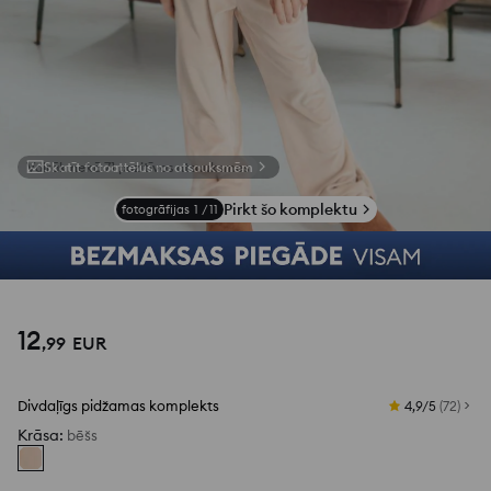
Skatīt fotoattēlus no atsauksmēm
Pirkt šo komplektu
fotogrāfijas
1
/
11
12
,
99
EUR
Divdaļīgs pidžamas komplekts
4,9/5
(
72
)
Krāsa
:
bēšs