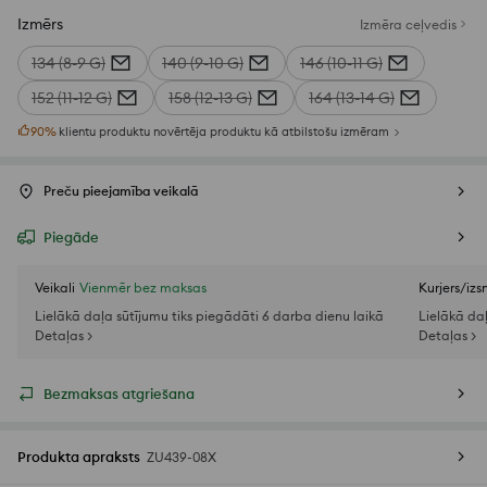
Izmērs
Izmēra ceļvedis
134 (8-9 G)
140 (9-10 G)
146 (10-11 G)
152 (11-12 G)
158 (12-13 G)
164 (13-14 G)
90
%
klientu produktu novērtēja produktu kā atbilstošu izmēram
Preču pieejamība veikalā
Piegāde
Veikali
Vienmēr bez maksas
Kurjers/iz
Lielākā daļa sūtījumu tiks piegādāti 6 darba dienu laikā
Lielākā da
Detaļas >
Detaļas >
Bezmaksas atgriešana
Produkta apraksts
ZU439-08X