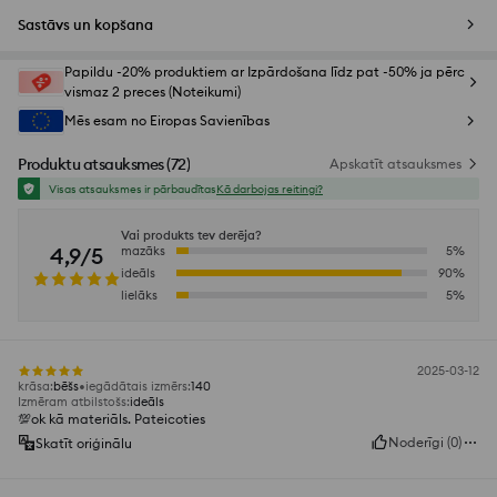
Sastāvs un kopšana
Papildu -20% produktiem ar Izpārdošana līdz pat -50% ja pērc
vismaz 2 preces (Noteikumi)
Mēs esam no Eiropas Savienības
Produktu atsauksmes
(
72
)
Apskatīt atsauksmes
Visas atsauksmes ir pārbaudītas
Kā darbojas reitingi?
Vai produkts tev derēja?
4,9/5
mazāks
5
%
ideāls
90
%
lielāks
5
%
2025-03-12
krāsa
:
bēšs
iegādātais izmērs
:
140
Izmēram atbilstošs
:
ideāls
💯ok kā materiāls. Pateicoties
Noderīgi
(
0
)
Skatīt oriģinālu