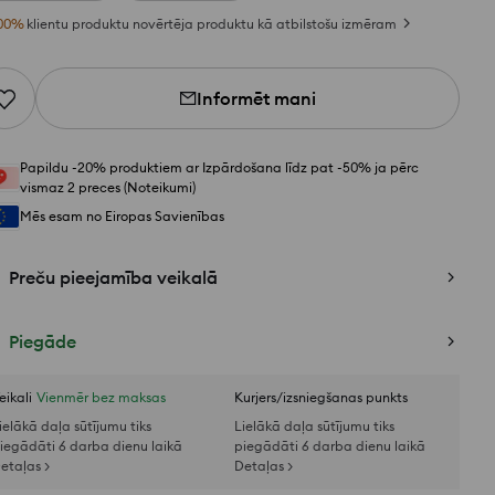
00
%
klientu produktu novērtēja produktu kā atbilstošu izmēram
Informēt mani
Papildu -20% produktiem ar Izpārdošana līdz pat -50% ja pērc
vismaz 2 preces (Noteikumi)
Mēs esam no Eiropas Savienības
Preču pieejamība veikalā
Piegāde
eikali
Vienmēr bez maksas
Kurjers/izsniegšanas punkts
ielākā daļa sūtījumu tiks
Lielākā daļa sūtījumu tiks
iegādāti 6 darba dienu laikā
piegādāti 6 darba dienu laikā
etaļas >
Detaļas >