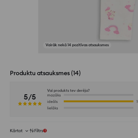
Vairāk nekā 14 pozitīvas atsauksmes
Skatīt fotoattēlus no atsauksmēm
Produktu atsauksmes
(
14
)
Vai produkts tev derēja?
5/5
mazāks
ideāls
lielāks
Kārtot
Filtrs
1