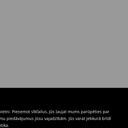
ietni. Pieņemot sīkfailus, jūs ļaujat mums parūpēties par
mu piedāvājumus jūsu vajadzībām. Jūs varat jebkurā brīdī
itika
.