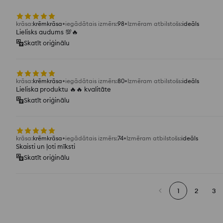
krāsa
:
krēmkrāsa
iegādātais izmērs
:
98
Izmēram atbilstošs
:
ideāls
Lielisks audums 💯🔥
Skatīt oriģinālu
krāsa
:
krēmkrāsa
iegādātais izmērs
:
80
Izmēram atbilstošs
:
ideāls
Lieliska produktu 🔥🔥 kvalitāte
Skatīt oriģinālu
krāsa
:
krēmkrāsa
iegādātais izmērs
:
74
Izmēram atbilstošs
:
ideāls
Skaisti un ļoti mīksti
Skatīt oriģinālu
1
2
3