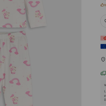
1
V
L
p
D