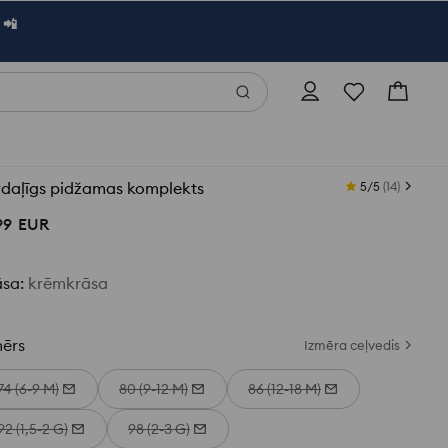
 📲
vdaļīgs pidžamas komplekts
5/5
(
14
)
99
EUR
āsa
:
krēmkrāsa
mērs
Izmēra ceļvedis
74 (6-9 M)
80 (9-12 M)
86 (12-18 M)
92 (1,5-2 G)
98 (2-3 G)