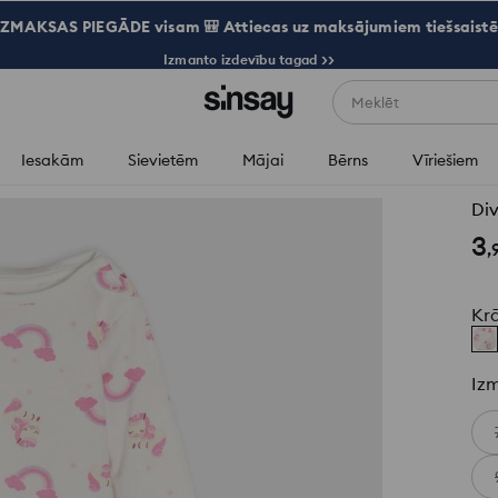
ZMAKSAS PIEGĀDE visam 🎒 Attiecas uz maksājumiem tiešsaistē
Izmanto izdevību tagad >>
Meklēt
Iesakām
Sievietēm
Mājai
Bērns
Vīriešiem
Di
3
,
Kr
Iz