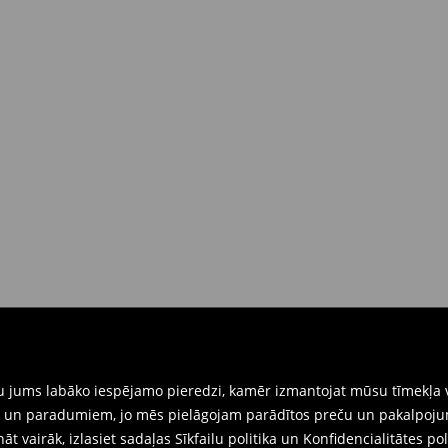
gtu jums labāko iespējamo pieredzi, kamēr izmantojat mūsu tīmekļa v
ēm un paradumiem, jo mēs pielāgojam parādītos preču un pakalpoju
ināt vairāk, izlasiet sadaļas
Sīkfailu politika
un
Konfidencialitātes pol