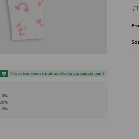
Pr
Sa
Visas atsauksmes ir pārbaudītas
Kā darbojas reitingi?
0
%
100
%
0
%