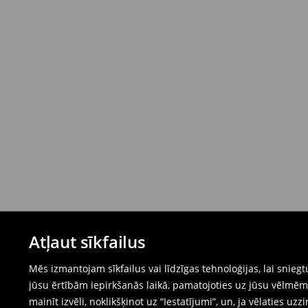
Atļaut sīkfailus
Mēs izmantojam sīkfailus vai līdzīgas tehnoloģijas, lai snie
jūsu ērtībām iepirkšanās laikā, pamatojoties uz jūsu vēlm
mainīt izvēli, noklikšķinot uz “Iestatījumi”, un, ja vēlaties uzz