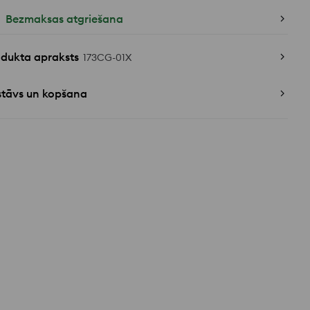
Bezmaksas atgriešana
odukta apraksts
173CG-01X
stāvs un kopšana