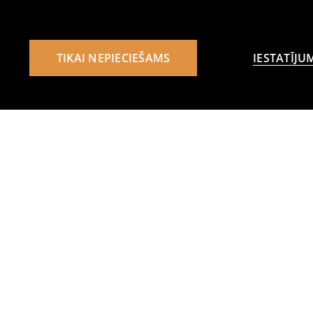
TIKAI NEPIECIEŠAMS
IESTATĪJU
Citi klienti izvēlējās arī