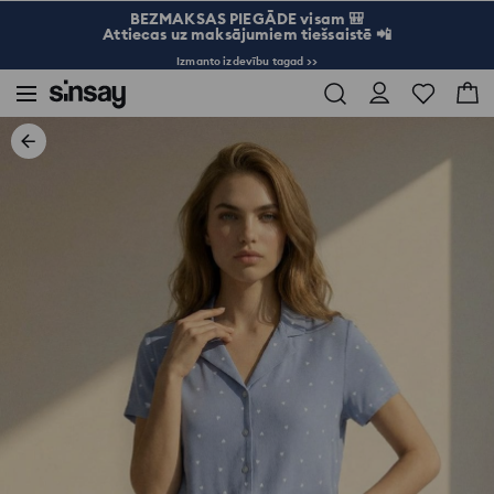
BEZMAKSAS PIEGĀDE visam 🎒
Attiecas uz maksājumiem tiešsaistē 📲
Izmanto izdevību tagad >>