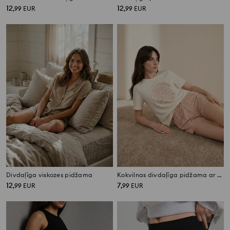
12
12
,
99
EUR
,
99
EUR
Divdaļīga viskozes pidžama
Kokvilnas divdaļīga pidžama ar spīdīgu apdruku
12
7
,
99
EUR
,
99
EUR