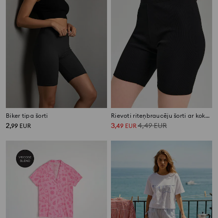
Biker tipa šorti
Rievoti riteņbraucēju šorti ar kokvilnu
2
3
4,49
EUR
,
99
EUR
,
49
EUR