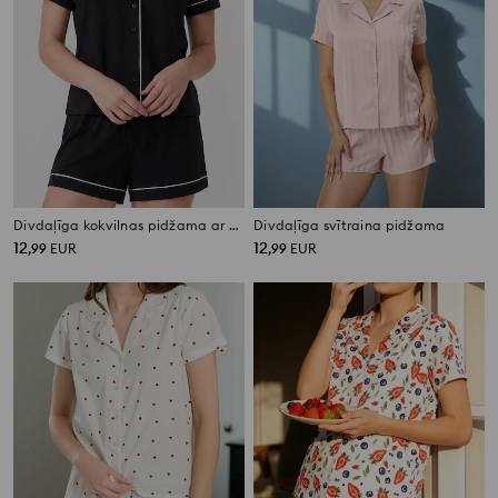
Divdaļīga kokvilnas pidžama ar kontrastējošu apdari
Divdaļīga svītraina pidžama
12
12
,
99
EUR
,
99
EUR