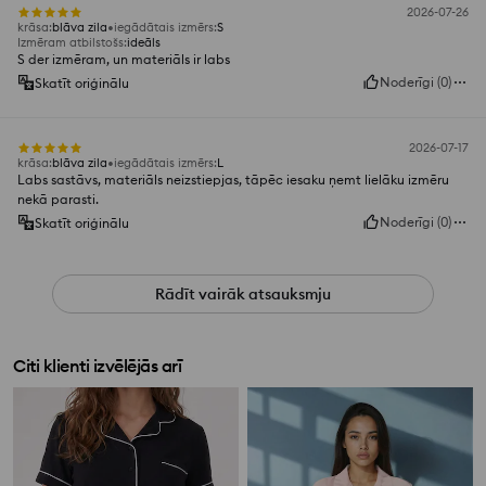
2026-07-26
krāsa
:
blāva zila
iegādātais izmērs
:
S
Izmēram atbilstošs
:
ideāls
S der izmēram, un materiāls ir labs
Noderīgi
(
0
)
Skatīt oriģinālu
2026-07-17
krāsa
:
blāva zila
iegādātais izmērs
:
L
Labs sastāvs, materiāls neizstiepjas, tāpēc iesaku ņemt lielāku izmēru
nekā parasti.
Noderīgi
(
0
)
Skatīt oriģinālu
Rādīt vairāk atsauksmju
Citi klienti izvēlējās arī