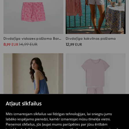
Divdaļīga viskozes pidžama Barbie
Divdaļīga kokvilnas pidžama
8
14,99
EUR
12
,
99
EUR
,
99
EUR
Atļaut sīkfailus
Mēs izmantojam sīkfailus vai līdzīgas tehnoloģijas, lai sniegtu jums
labāko iespējamo pieredzi, kamēr izmantojat mūsu tīmekļa vietni.
Pieņemot sīkfailus, jūs ļaujat mums parūpēties par jūsu ērtībām