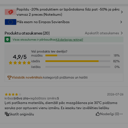
Papildu -20% produktiem ar Izpārdošana līdz pat -50% ja pērc
vismaz 2 preces (Noteikumi)
Mēs esam no Eiropas Savienības
Produktu atsauksmes
(
20
)
Apskatīt atsauksmes
Visas atsauksmes ir pārbaudītas
Kā darbojas reitingi?
Vai produkts tev derēja?
4,9/5
mazāks
18
%
ideāls
82
%
lielāks
0
%
Vislabāk novērtētais
kategorijā pidžamas un halāti
2026-07-26
krāsa
:
blāva zila
iegādātais izmērs
:
S
Ļoti patīkams materiāls, diemžēl pēc mazgāšanas pie 30°C pidžama
saruka par aptuveni vienu izmēru. Es iesaku tev izvēlēties lielāku
Noderīgi
(
0
)
Skatīt oriģinālu