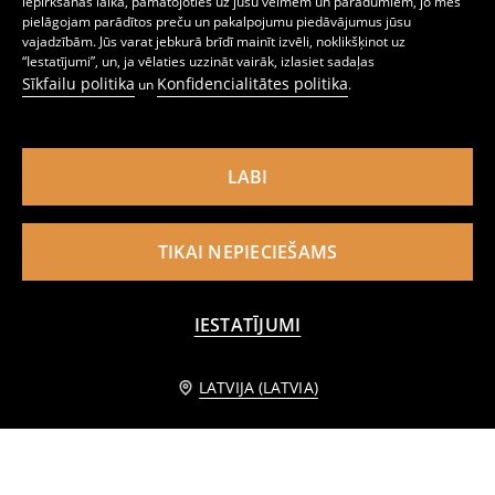
iepirkšanās laikā, pamatojoties uz jūsu vēlmēm un paradumiem, jo mēs
pielāgojam parādītos preču un pakalpojumu piedāvājumus jūsu
Viskožas divdaļīgs pidžamas komplekts ar botānisku rakstu
Divdaļīga kokvilnas pidžama
vajadzībām. Jūs varat jebkurā brīdī mainīt izvēli, noklikšķinot uz
12
6
,
99
EUR
,
99
EUR
“Iestatījumi”, un, ja vēlaties uzzināt vairāk, izlasiet sadaļas
Sīkfailu politika
Konfidencialitātes politika
un
.
LABI
TIKAI NEPIECIEŠAMS
IESTATĪJUMI
PIEVIENOT GROZAM
LATVIJA (LATVIA)
12,99 EUR
Divdaļīga kokvilnas pidžama
Divdaļīga kokvilnas pidžama
8
12,99
EUR
12
,
99
EUR
,
99
EUR