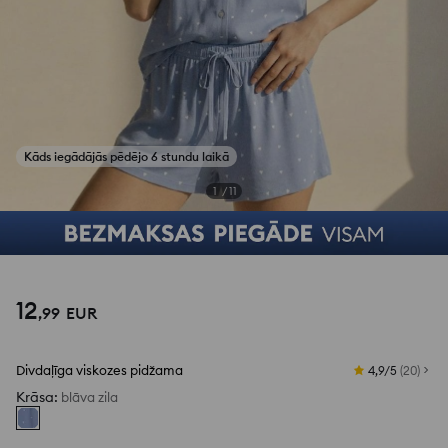
Kāds iegādājās pēdējo 6 stundu laikā
1
/
11
12
,
99
EUR
Divdaļīga viskozes pidžama
4,9/5
(
20
)
Krāsa
:
blāva zila