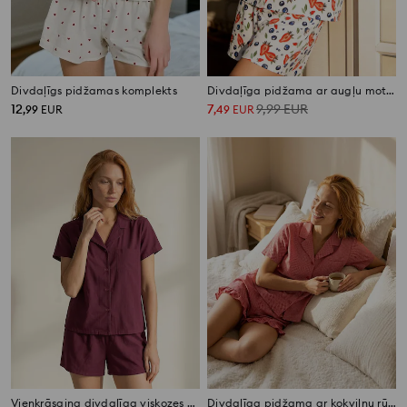
Divdaļīgs pidžamas komplekts
Divdaļīga pidžama ar augļu motīvu
12
7
9,99
EUR
,
99
EUR
,
49
EUR
Vienkrāsaina divdaļīga viskozes pidžama
Divdaļīga pidžama ar kokvilnu rūtainā rakstā