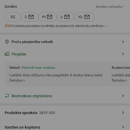
Izmērs
Izmēra ceļvedis
XS
S
M
L
XL
82
%
klientu produktu novērtēja produktu kā atbilstošu izmēram
Preču pieejamība veikalā
Piegāde
Veikali
Vienmēr bez maksas
Kurjers/iz
Lielākā daļa sūtījumu tiks piegādāti 6 darba dienu laikā
Lielākā da
Detaļas >
Detaļas >
Bezmaksas atgriešana
Produkta apraksts
381IY-05X
Sastāvs un kopšana