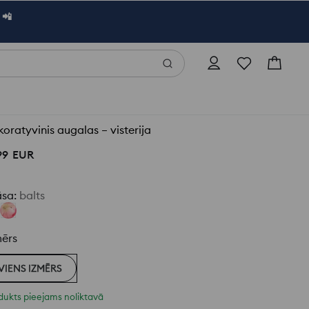
 📲
oratyvinis augalas – visterija
99
EUR
āsa
:
balts
mērs
VIENS IZMĒRS
dukts pieejams noliktavā