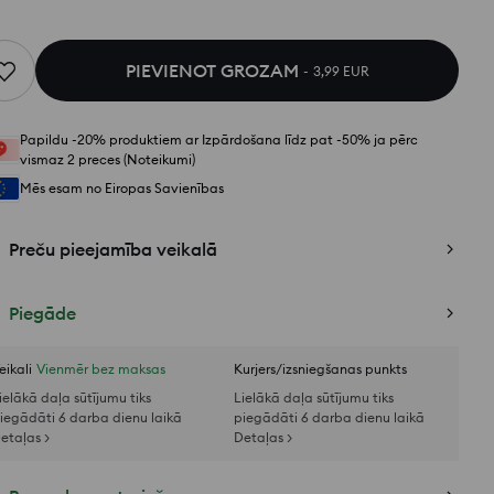
PIEVIENOT GROZAM
3,99 EUR
Papildu -20% produktiem ar Izpārdošana līdz pat -50% ja pērc
vismaz 2 preces (Noteikumi)
Mēs esam no Eiropas Savienības
Preču pieejamība veikalā
Piegāde
eikali
Vienmēr bez maksas
Kurjers/izsniegšanas punkts
ielākā daļa sūtījumu tiks
Lielākā daļa sūtījumu tiks
iegādāti 6 darba dienu laikā
piegādāti 6 darba dienu laikā
etaļas >
Detaļas >