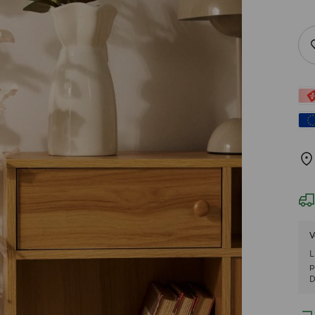
V
L
p
D