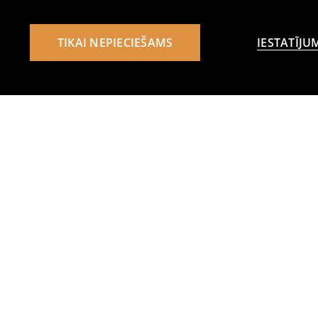
TIKAI NEPIECIEŠAMS
IESTATĪJU
Citi klienti izvēlējās arī
Dekoratīvs mākslīgais augs
Dekoratīvais augs zar