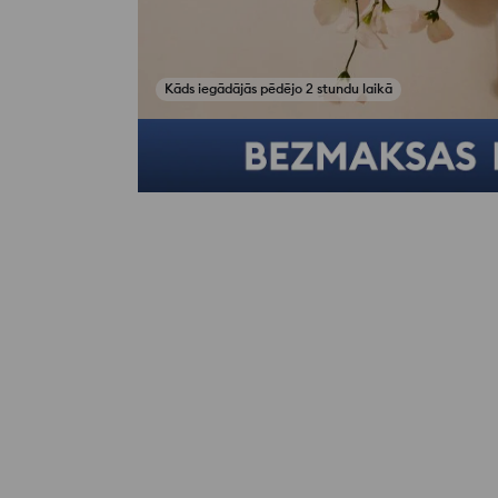
Kāds iegādājās pēdējo 2 stundu laikā