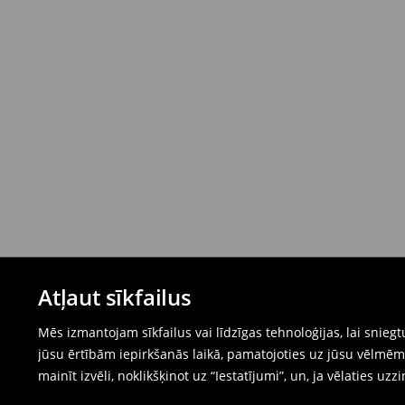
Atļaut sīkfailus
Mēs izmantojam sīkfailus vai līdzīgas tehnoloģijas, lai snie
jūsu ērtībām iepirkšanās laikā, pamatojoties uz jūsu vēlm
mainīt izvēli, noklikšķinot uz “Iestatījumi”, un, ja vēlaties uzz