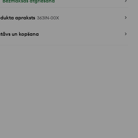
Bezmaksas atgriešana
odukta apraksts
363IN-00X
stāvs un kopšana