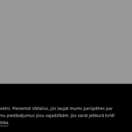
ietni. Pieņemot sīkfailus, jūs ļaujat mums parūpēties par
mu piedāvājumus jūsu vajadzībām. Jūs varat jebkurā brīdī
itika
.