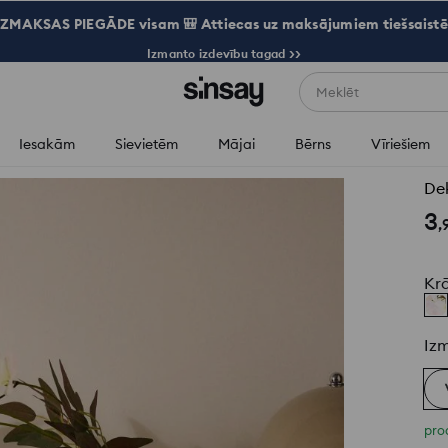
ZMAKSAS PIEGĀDE visam 🎒 Attiecas uz maksājumiem tiešsaistē
Izmanto izdevību tagad >>
Meklēt
Iesakām
Sievietēm
Mājai
Bērns
Vīriešiem
Dek
3
,
Kr
Iz
pro