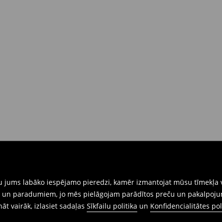
gtu jums labāko iespējamo pieredzi, kamēr izmantojat mūsu tīmekļa v
ēm un paradumiem, jo mēs pielāgojam parādītos preču un pakalpoju
ināt vairāk, izlasiet sadaļas
Sīkfailu politika
un
Konfidencialitātes pol