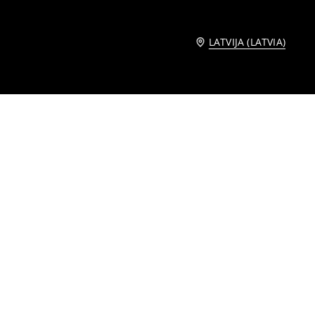
LATVIJA (LATVIA)
ugs podā
Dekoratīvs mākslīgais augs