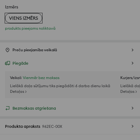
Izmērs
VIENS IZMĒRS
produkts pieejams noliktavā
Preču pieejamība veikalā
Piegāde
Veikali
Vienmēr bez maksas
Kurjers/iz
Lielākā daļa sūtījumu tiks piegādāti 6 darba dienu laikā
Lielākā da
Detaļas >
Detaļas >
Bezmaksas atgriešana
Produkta apraksts
962EC-00X