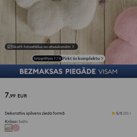
Skatīt fotoattēlus no atsauksmēm
Pirkt šo komplektu
fotogrāfijas
1
/
4
7
,
99
EUR
Dekoratīvs spilvens zieda formā
5/5
(
31
)
Krāsa
:
balts