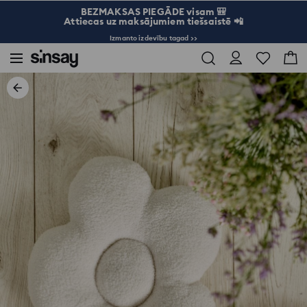
BEZMAKSAS PIEGĀDE visam 🎒
Attiecas uz maksājumiem tiešsaistē 📲
Izmanto izdevību tagad >>