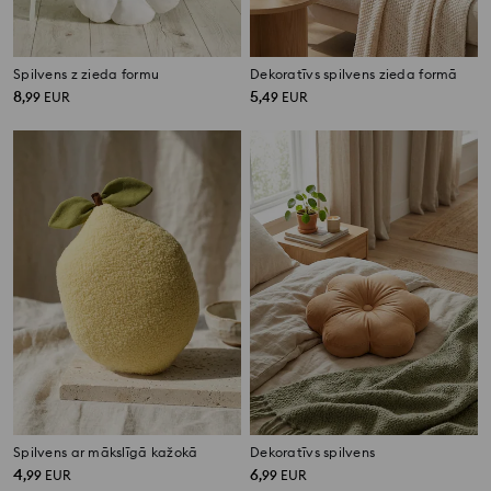
Spilvens z zieda formu
Dekoratīvs spilvens zieda formā
8
5
,
99
EUR
,
49
EUR
Spilvens ar mākslīgā kažokā
Dekoratīvs spilvens
4
6
,
99
EUR
,
99
EUR