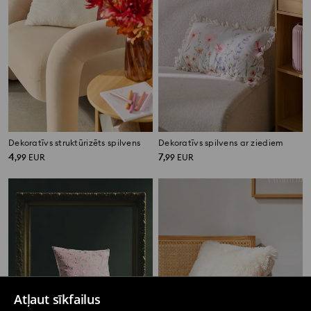
Dekoratīvs struktūrizēts spilvens
Dekoratīvs spilvens ar ziediem
4
7
,
99
EUR
,
99
EUR
Atļaut sīkfailus