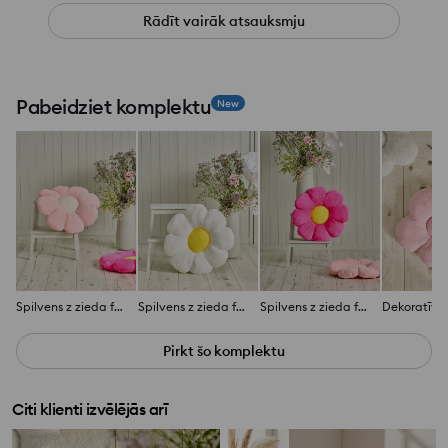
Rādīt vairāk atsauksmju
Pabeidziet komplektu
New
Spilvens z zieda formu
Spilvens z zieda formu
Spilvens z zieda formu
Pirkt šo komplektu
Citi klienti izvēlējās arī