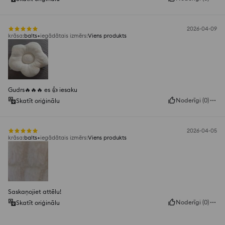
2026-04-09
krāsa
:
balts
iegādātais izmērs
:
Viens produkts
Gudrs🔥🔥🔥 es 👍️ iesaku
Noderīgi
(
0
)
Skatīt oriģinālu
2026-04-05
krāsa
:
balts
iegādātais izmērs
:
Viens produkts
Saskaņojiet attēlu!
Noderīgi
(
0
)
Skatīt oriģinālu