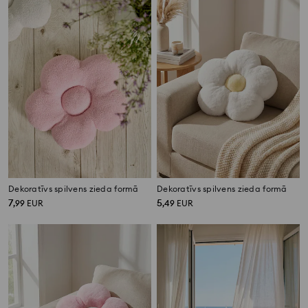
Dekoratīvs spilvens zieda formā
Dekoratīvs spilvens zieda formā
7
5
,
99
EUR
,
49
EUR