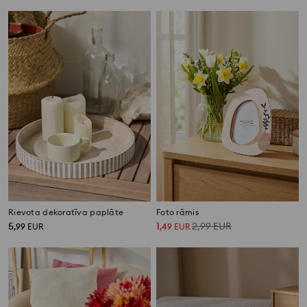
Rievota dekoratīva paplāte
Foto rāmis
5
1
2,99
EUR
,
99
EUR
,
49
EUR