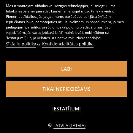
Mēs izmantojam sīkfailus vai līdzīgas tehnoloģijas, lai sniegtu jums
labāko iespējamo pieredzi, kamēr izmantojat mūsu tīmekļa vietni.
Pieņemot sīkfailus, jūs ļaujat mums parūpēties par jūsu ērtībām
iepirkšanās laikā, pamatojoties uz jūsu vēlmēm un paradumiem, jo mēs
pielāgojam parādītos preču un pakalpojumu piedāvājumus jūsu
Dekoratīvs spilvens ar izšūtiem ziediem
Mākslīgās kažokādas spilvens
vajadzībām. Jūs varat jebkurā brīdī mainīt izvēli, noklikšķinot uz
7
5
,
99
EUR
,
99
EUR
“Iestatījumi”, un, ja vēlaties uzzināt vairāk, izlasiet sadaļas
Sīkfailu politika
Konfidencialitātes politika
un
.
LABI
TIKAI NEPIECIEŠAMS
IESTATĪJUMI
PIEVIENOT GROZAM
LATVIJA (LATVIA)
7,99 EUR
Stepēts dekoratīvais spilvens
Apaļš, stepēts dekoratīvais spilvens