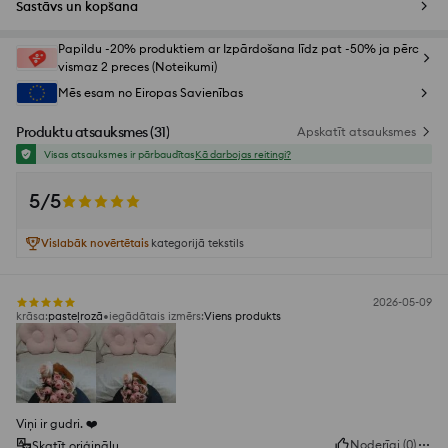
Sastāvs un kopšana
Papildu -20% produktiem ar Izpārdošana līdz pat -50% ja pērc
vismaz 2 preces (Noteikumi)
Mēs esam no Eiropas Savienības
Produktu atsauksmes
(
31
)
Apskatīt atsauksmes
Visas atsauksmes ir pārbaudītas
Kā darbojas reitingi?
5/5
Vislabāk novērtētais
kategorijā tekstils
2026-05-09
krāsa
:
pasteļrozā
iegādātais izmērs
:
Viens produkts
Viņi ir gudri. ❤️
Noderīgi
(
0
)
Skatīt oriģinālu