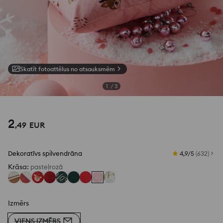
Skatīt fotoattēlus no atsauksmēm
1
/
3
2
,
49
EUR
Dekoratīvs spilvendrāna
4,9/5
(
632
)
Krāsa
:
pasteļrozā
Izmērs
VIENS IZMĒRS