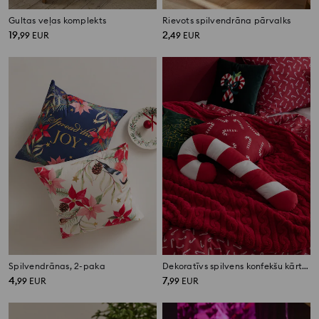
Gultas veļas komplekts
Rievots spilvendrāna pārvalks
19
2
,
99
EUR
,
49
EUR
Spilvendrānas, 2-paka
Dekoratīvs spilvens konfekšu kārts formā
4
7
,
99
EUR
,
99
EUR