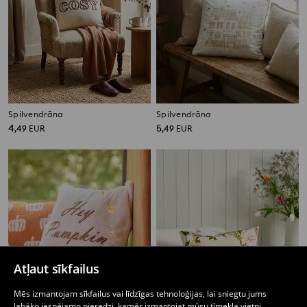
Spilvendrāna
Spilvendrāna
4
5
,
49
EUR
,
49
EUR
Atļaut sīkfailus
Mēs izmantojam sīkfailus vai līdzīgas tehnoloģijas, lai sniegtu jums
labāko iespējamo pieredzi, kamēr izmantojat mūsu tīmekļa vietni.