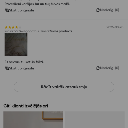
Pavedieni karājas šur un tur, šuves malā.
Noderīgi
(
0
)
Skatīt oriģinālu
2025-03-20
krāsa
:
balts
iegādātais izmērs
:
Viens produkts
Es nevaru tulkot šo frāzi.
Noderīgi
(
0
)
Skatīt oriģinālu
Rādīt vairāk atsauksmju
Citi klienti izvēlējās arī