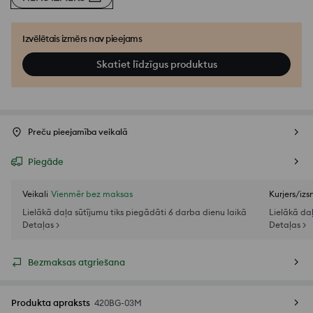
Izvēlētais izmērs nav pieejams
Skatiet līdzīgus produktus
Preču pieejamība veikalā
Piegāde
Veikali
Vienmēr bez maksas
Kurjers/iz
Lielākā daļa sūtījumu tiks piegādāti 6 darba dienu laikā
Lielākā da
Detaļas >
Detaļas >
Bezmaksas atgriešana
Produkta apraksts
420BG-03M