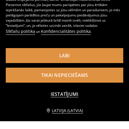
Pieņemot sīkfailus, jūs ļaujat mums parūpēties par jūsu ērtībām
iepirkšanās laikā, pamatojoties uz jūsu vēlmēm un paradumiem, jo mēs
pielāgojam parādītos preču un pakalpojumu piedāvājumus jūsu
Spilvendrāna ar ķirbja rakstu
Dekoratīvs spilvendrāna
vajadzībām. Jūs varat jebkurā brīdī mainīt izvēli, noklikšķinot uz
4
5
,
49
EUR
,
99
EUR
“Iestatījumi”, un, ja vēlaties uzzināt vairāk, izlasiet sadaļas
Sīkfailu politika
Konfidencialitātes politika
un
.
LABI
TIKAI NEPIECIEŠAMS
IESTATĪJUMI
Informēt mani
LATVIJA (LATVIA)
Spilvendrāna no bouclé auduma
Spilvendrāna Hello Kitty and Friends
4
0
2,49
EUR
,
99
EUR
,
99
EUR