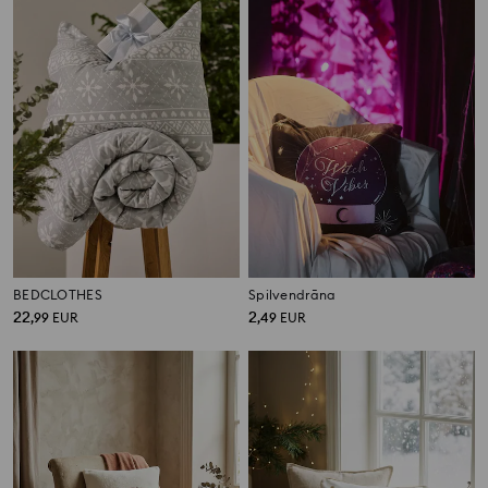
BEDCLOTHES
Spilvendrāna
22
2
,
99
EUR
,
49
EUR