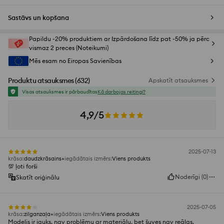
Sastāvs un kopšana
Papildu -20% produktiem ar Izpārdošana līdz pat -50% ja pērc
vismaz 2 preces (Noteikumi)
Mēs esam no Eiropas Savienības
Produktu atsauksmes
(
632
)
Apskatīt atsauksmes
Visas atsauksmes ir pārbaudītas
Kā darbojas reitingi?
4,9/5
2025-07-13
krāsa
:
daudzkrāsains
iegādātais izmērs
:
Viens produkts
💯 ļoti forši
Noderīgi
(
0
)
Skatīt oriģinālu
2025-07-05
krāsa
:
zilganzaļa
iegādātais izmērs
:
Viens produkts
Modelis ir jauks, nav problēmu ar materiālu, bet šuves nav reālas.