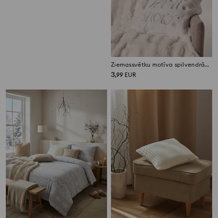
Rievots spilvendrāna pārvalks
Ziemassvētku motīva spilvendrāna
2
3
,
49
EUR
,
99
EUR