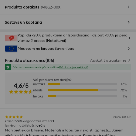
Produkta apraksts
948GZ-00X
Sastāvs un kopšana
Papildu -20% produktiem ar Izpārdošana līdz pat -50% ja pērc
vismaz 2 preces (Noteikumi)
Mēs esam no Eiropas Savienības
Produktu atsauksmes
(
105
)
Apskatīt atsauksmes
Visas atsauksmes ir pārbaudītas
Kā darbojas reitingi?
Vai produkts tev derēja?
4,6/5
mazāks
17
%
ideāls
72
%
lielāks
11
%
2026-08-02
krāsa
:
balts
iegādātais izmērs
:
L
Izmēram atbilstošs
:
ideāls
Man pietiek ar biksēm. Materiāls ir labs, tie ir skaisti izgriezti... Jāņem
vērā, ka tās ir bikses ar augstāku jostasvietu. Kabatas ir sašūtas.