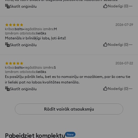
Noderīgi
(
0
)
Skatīt oriģinālu
2026-07-29
krāsa
:
balts
iegādātais izmērs
:
M
Izmēram atbilstošs
:
lielāks
Materiāls ir brīnišķīgi labs, ļoti ērts!!
Noderīgi
(
0
)
Skatīt oriģinālu
2026-07-22
krāsa
:
balts
iegādātais izmērs
:
S
Izmēram atbilstošs
:
lielāks
Es pasūtīju pārāk lielu, bet es to nomainīju ar mazākiem, par šo cenu tie
ir lieliski pat no labas kvalitātes materiāla.
Noderīgi
(
0
)
Skatīt oriģinālu
Rādīt vairāk atsauksmju
Pabeidziet komplektu
New