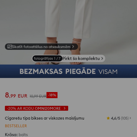
Skatīt fotoattēlus no atsauksmēm
Pirkt šo komplektu
fotogrāfijas
1
/
7
8
,
99
EUR
-18%
10
,
99
EUR
-20%
AR KODU
OMNI20MORE
Cigarešu tipa bikses ar viskozes maisījumu
4,6/5
(
105
)
BESTSELLER
Krāsa
:
balts