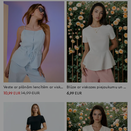
Veste ar plānām lencītēm ar viskozi un lina piejaukumu
Blūze ar viskozes piejaukumu un dekoratīvām volānēm
10
14,99
EUR
6
,
99
EUR
,
99
EUR