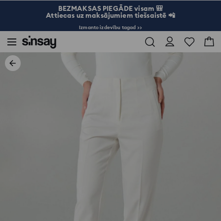
BEZMAKSAS PIEGĀDE visam 🎒
Attiecas uz maksājumiem tiešsaistē 📲
Izmanto izdevību tagad >>