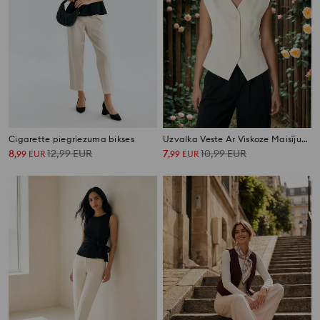
Cigarette piegriezuma bikses
Uzvalka Veste Ar Viskoze Maisījumu
8
12,99
EUR
7
10,99
EUR
,
99
EUR
,
99
EUR