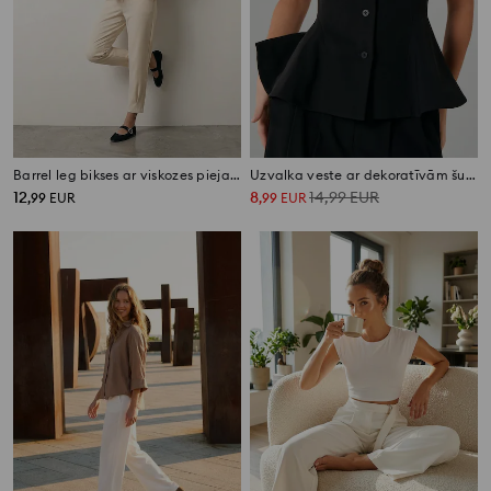
Barrel leg bikses ar viskozes piejaukumu
Uzvalka veste ar dekoratīvām šuvēm
12
8
14,99
EUR
,
99
EUR
,
99
EUR