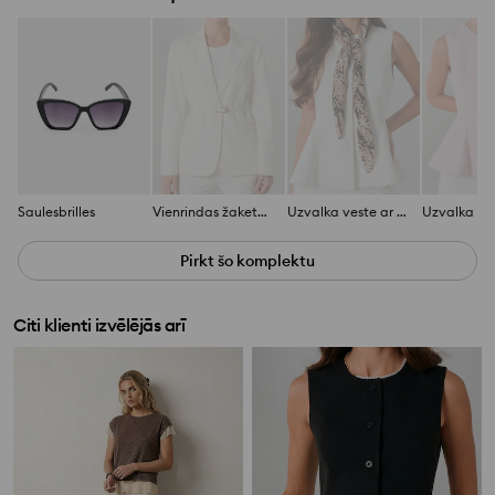
Saulesbrilles
Vienrindas žakete ar jostu
Uzvalka veste ar dekoratīvām šuvēm
Pirkt šo komplektu
Citi klienti izvēlējās arī