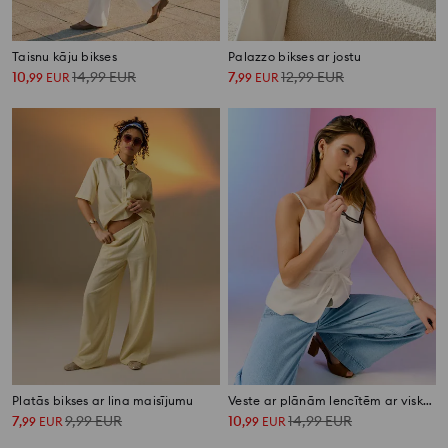
Taisnu kāju bikses
Palazzo bikses ar jostu
10
14,99
EUR
7
12,99
EUR
,
99
EUR
,
99
EUR
Platās bikses ar lina maisījumu
Veste ar plānām lencītēm ar viskozi un lina piejaukumu
7
9,99
EUR
10
14,99
EUR
,
99
EUR
,
99
EUR