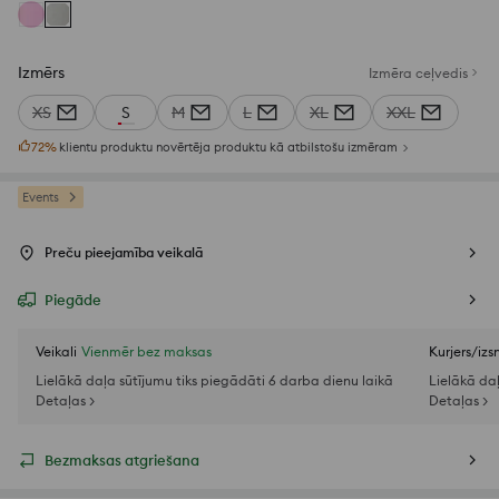
Izmērs
Izmēra ceļvedis
XS
S
M
L
XL
XXL
72
%
klientu produktu novērtēja produktu kā atbilstošu izmēram
Events
Preču pieejamība veikalā
Piegāde
Veikali
Vienmēr bez maksas
Kurjers/iz
Lielākā daļa sūtījumu tiks piegādāti 6 darba dienu laikā
Lielākā da
Detaļas >
Detaļas >
Bezmaksas atgriešana