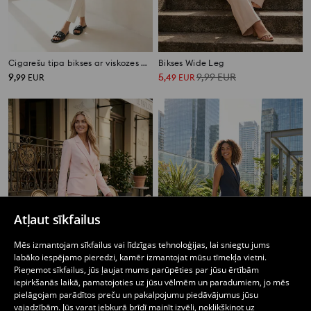
Cigarešu tipa bikses ar viskozes maisījumu
Bikses Wide Leg
9
5
9,99
EUR
,
99
EUR
,
49
EUR
Atļaut sīkfailus
Mēs izmantojam sīkfailus vai līdzīgas tehnoloģijas, lai sniegtu jums
labāko iespējamo pieredzi, kamēr izmantojat mūsu tīmekļa vietni.
Pieņemot sīkfailus, jūs ļaujat mums parūpēties par jūsu ērtībām
iepirkšanās laikā, pamatojoties uz jūsu vēlmēm un paradumiem, jo mēs
pielāgojam parādītos preču un pakalpojumu piedāvājumus jūsu
Bikses ar presētām ielocēm
Platas bikses ar jostu
vajadzībām. Jūs varat jebkurā brīdī mainīt izvēli, noklikšķinot uz