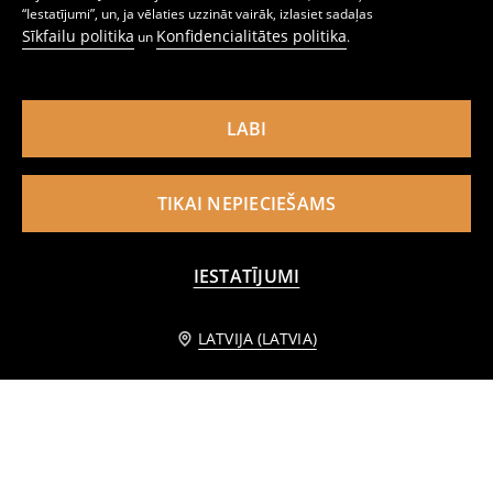
12
10
14,99
EUR
,
99
EUR
,
99
EUR
“Iestatījumi”, un, ja vēlaties uzzināt vairāk, izlasiet sadaļas
Sīkfailu politika
Konfidencialitātes politika
un
.
LABI
TIKAI NEPIECIEŠAMS
IESTATĪJUMI
PIEVIENOT GROZAM
LATVIJA (LATVIA)
8,99 EUR
Bikses Wide Leg
Bikses straight leg ar jostu un viskozes maisījumu
7
14,99
EUR
12
,
49
EUR
,
99
EUR