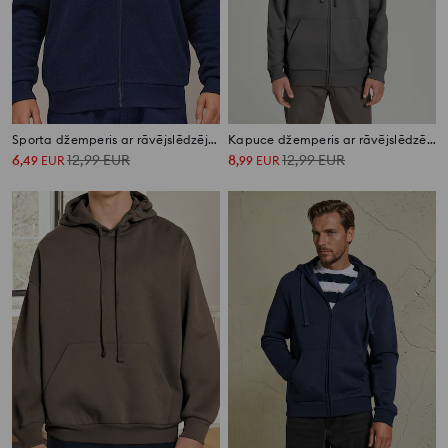
Sporta džemperis ar rāvējslēdzēja aizdari un stāvapkaklīti
Kapuce džemperis ar rāvējslēdzēju un kabatām
6
12,99
EUR
8
12,99
EUR
,
49
EUR
,
99
EUR