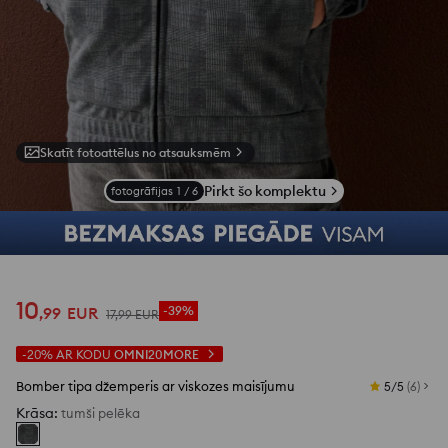
Skatīt fotoattēlus no atsauksmēm
Pirkt šo komplektu
fotogrāfijas
1
/
6
10
,
99
EUR
-39%
17
,
99
EUR
-20%
AR KODU
OMNI20MORE
Bomber tipa džemperis ar viskozes maisījumu
5/5
(
6
)
Krāsa
:
tumši pelēka