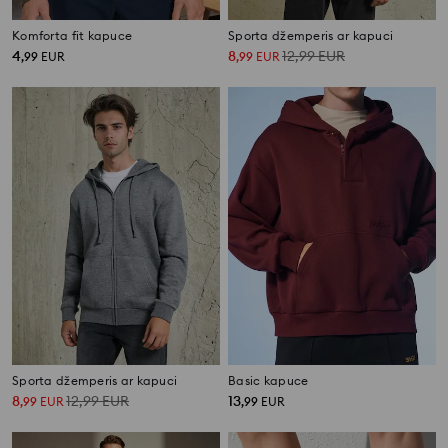
Komforta fit kapuce
Sporta džemperis ar kapuci
4
8
12,99
EUR
,
99
EUR
,
99
EUR
Sporta džemperis ar kapuci
Basic kapuce
8
12,99
EUR
13
,
99
EUR
,
99
EUR