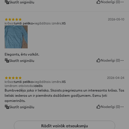
Noderīgi
(
0
)
Skatīt oriģinālu
2026-05-10
krāsa
:
tumši pelēka
iegādātais izmērs
:
XS
Elegants, ērts valkāt.
Noderīgi
(
0
)
Skatīt oriģinālu
2026-04-24
krāsa
:
tumši pelēka
iegādātais izmērs
:
XS
Izmēram atbilstošs
:
ideāls
Bumbvedēja jaka ir lieliska. Skaists piegriezums un interesanta krāsa. Tas
lieliski iederas un ir piemērots dažādiem gadījumiem. Esmu ļoti
apmierināts.
Noderīgi
(
0
)
Skatīt oriģinālu
Rādīt vairāk atsauksmju