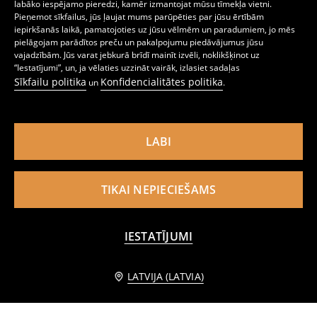
labāko iespējamo pieredzi, kamēr izmantojat mūsu tīmekļa vietni.
Pieņemot sīkfailus, jūs ļaujat mums parūpēties par jūsu ērtībām
iepirkšanās laikā, pamatojoties uz jūsu vēlmēm un paradumiem, jo mēs
pielāgojam parādītos preču un pakalpojumu piedāvājumus jūsu
Bombera džemperis ar izšuvumu
Bomber tipa sporta džemperis
vajadzībām. Jūs varat jebkurā brīdī mainīt izvēli, noklikšķinot uz
13
10
17,99
EUR
,
99
EUR
,
99
EUR
“Iestatījumi”, un, ja vēlaties uzzināt vairāk, izlasiet sadaļas
Sīkfailu politika
Konfidencialitātes politika
un
.
LABI
TIKAI NEPIECIEŠAMS
IESTATĪJUMI
PIEVIENOT GROZAM
LATVIJA (LATVIA)
10,99 EUR
Mākslīgās zamšādas bomber stila jaka
Sportiska jaka ar rāvējslēdzēju ar viskozes piejaukumu
19
14
,
99
EUR
,
99
EUR