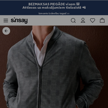
BEZMAKSAS PIEGĀDE visam 🎒
Attiecas uz maksājumiem tiešsaistē 📲
Izmanto izdevību tagad >>