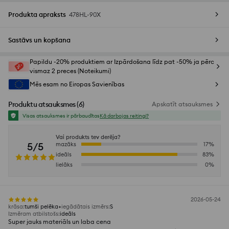
Produkta apraksts
478HL-90X
Sastāvs un kopšana
Papildu -20% produktiem ar Izpārdošana līdz pat -50% ja pērc
vismaz 2 preces (Noteikumi)
Mēs esam no Eiropas Savienības
Produktu atsauksmes
(
6
)
Apskatīt atsauksmes
Visas atsauksmes ir pārbaudītas
Kā darbojas reitingi?
Vai produkts tev derēja?
5/5
mazāks
17
%
ideāls
83
%
lielāks
0
%
2026-05-24
krāsa
:
tumši pelēka
iegādātais izmērs
:
S
Izmēram atbilstošs
:
ideāls
Super jauks materiāls un laba cena