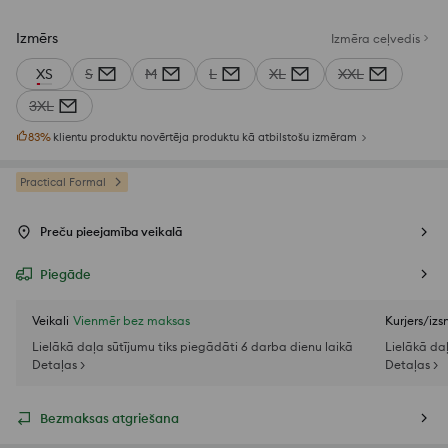
Izmērs
Izmēra ceļvedis
XS
S
M
L
XL
XXL
3XL
83
%
klientu produktu novērtēja produktu kā atbilstošu izmēram
Practical Formal
Preču pieejamība veikalā
Piegāde
Veikali
Vienmēr bez maksas
Kurjers/iz
Lielākā daļa sūtījumu tiks piegādāti 6 darba dienu laikā
Lielākā da
Detaļas >
Detaļas >
Bezmaksas atgriešana