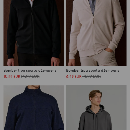
Bomber tipa sporta džemperis
Bomber tipa sporta džemperis
10
14,99
EUR
6
14,99
EUR
,
99
EUR
,
49
EUR