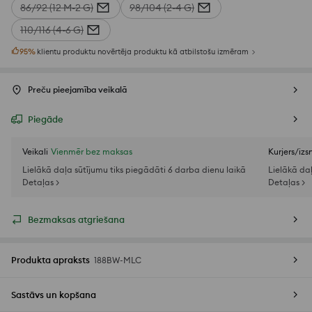
86/92 (12 M-2 G)
98/104 (2-4 G)
110/116 (4-6 G)
95
%
klientu produktu novērtēja produktu kā atbilstošu izmēram
Preču pieejamība veikalā
Piegāde
Veikali
Vienmēr bez maksas
Kurjers/iz
Lielākā daļa sūtījumu tiks piegādāti 6 darba dienu laikā
Lielākā da
Detaļas >
Detaļas >
Bezmaksas atgriešana
Produkta apraksts
188BW-MLC
Sastāvs un kopšana