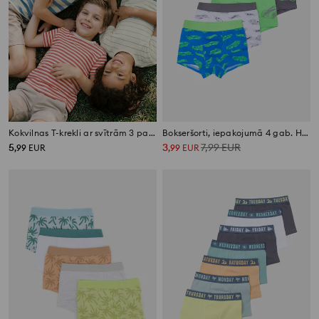
Kokvilnas T-krekli ar svītrām 3 pack
Bokseršorti, iepakojumā 4 gab. Hot Wheels
5
3
7,99
EUR
,
99
EUR
,
99
EUR