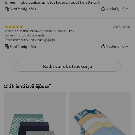
Izmērs ir labs. Jaukas spilgtas krāsas. Tāpat kā attēlā. 💯
Noderīgi
(
0
)
Skatīt oriģinālu
2025-09-01
krāsa
:
daudzkrāsains
iegādātais izmērs
:
U98
Izmēram atbilstošs
:
ideāls
Translated to Latvian: 👍️👍️👍️
Noderīgi
(
0
)
Skatīt oriģinālu
Rādīt vairāk atsauksmju
Citi klienti izvēlējās arī