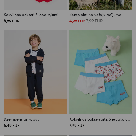
Kokvilnas bokseri 7 iepakojumi
Komplekti no vafeļu adījuma
8
4
7,99
EUR
,
99
EUR
,
99
EUR
Džemperis ar kapuci
Kokvilnas bokseršorti, 5 iepakojumā
5
7
,
49
EUR
,
99
EUR