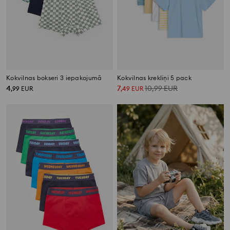
Kokvilnas bokseri 3 iepakojumā
Kokvilnas krekliņi 5 pack
4
7
10,99
EUR
,
99
EUR
,
49
EUR