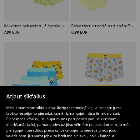
Kokvilnas bokseršorti, 5 iepakojumā
Bokseršorti ar nedēļas dienām 7 gab.
7
8
,
99
EUR
,
99
EUR
Atļaut sīkfailus
Mēs izmantojam sīkfailus vai līdzīgas tehnoloģijas, lai sniegtu jums
labāko iespējamo pieredzi, kamēr izmantojat mūsu tīmekļa vietni.
Pieņemot sīkfailus, jūs ļaujat mums parūpēties par jūsu ērtībām
iepirkšanās laikā, pamatojoties uz jūsu vēlmēm un paradumiem, jo mēs
pielāgojam parādītos preču un pakalpojumu piedāvājumus jūsu
Kokvilnas bokseršorti 4 pack Minions
Bokseršorti, iepakojumā 2 gab. Pokémon
vajadzībām. Jūs varat jebkurā brīdī mainīt izvēli, noklikšķinot uz