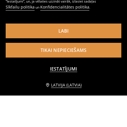
7
2
3,99
EUR
,
99
EUR
,
99
EUR
“Iestatījumi”, un, ja vēlaties uzzināt vairāk, izlasiet sadaļas
Sīkfailu politika
Konfidencialitātes politika
un
.
LABI
TIKAI NEPIECIEŠAMS
IESTATĪJUMI
Informēt mani
LATVIJA (LATVIA)
Kokvilnas bokseršorti, 5 iepakojumā
Kokvilnas bokseršorti – 4 gab. Hot Wheels
7
7
,
99
EUR
,
99
EUR