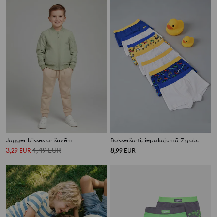
Jogger bikses ar šuvēm
Bokseršorti, iepakojumā 7 gab.
3
4,49
EUR
8
,
29
EUR
,
99
EUR