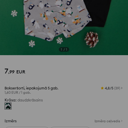
1
/
1
7
,
99
EUR
Bokseršorti, iepakojumā 5 gab.
4,8/5
(
39
)
1,60 EUR
/
1 gab.
Krāsa
:
daudzkrāsains
Izmērs
Izmēra ceļvedis