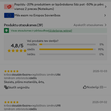
Papildu -20% produktiem ar Izpārdošana līdz pat -50% ja pērc
vismaz 2 preces (Noteikumi)
Mēs esam no Eiropas Savienības
Produktu atsauksmes
(
39
)
Apskatīt atsauksmes
Visas atsauksmes ir pārbaudītas
Kā darbojas reitingi?
Vai produkts tev derēja?
4,8/5
mazāks
5
%
ideāls
95
%
lielāks
0
%
2025-10-03
krāsa
:
daudzkrāsains
iegādātais izmērs
:
U86
Izmēram atbilstošs
:
ideāls
Skaists, plāns materiāls, ērts,
Noderīgi
(
0
)
Skatīt oriģinālu
2025-09-02
krāsa
:
daudzkrāsains
iegādātais izmērs
:
U98
Izmēram atbilstošs
:
ideāls