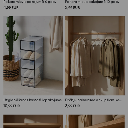
Pakaramie, iepakojumā 6 gab.
Pakaramie, iepakojumā 10 gab.
4
3
,
99
EUR
,
99
EUR
Uzglabāšanas kaste 5 iepakojums
Drēbju pakaramo ar klipšiem komplekts 5 pack
10
3
,
99
EUR
,
99
EUR