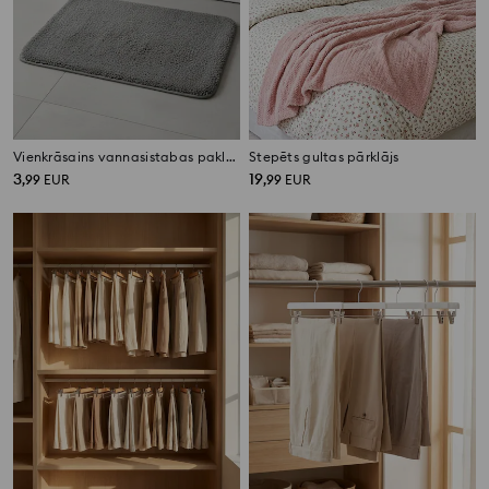
Vienkrāsains vannasistabas paklājiņš
Stepēts gultas pārklājs
3
19
,
99
EUR
,
99
EUR