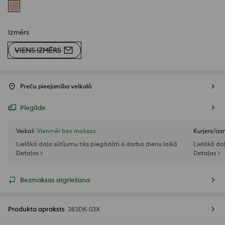
Izmērs
VIENS IZMĒRS
Preču pieejamība veikalā
Piegāde
Veikali
Vienmēr bez maksas
Kurjers/iz
Lielākā daļa sūtījumu tiks piegādāti 6 darba dienu laikā
Lielākā da
Detaļas >
Detaļas >
Bezmaksas atgriešana
Produkta apraksts
383DK-03X