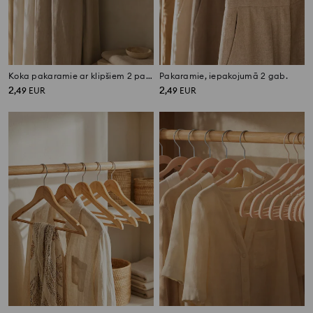
Koka pakaramie ar klipšiem 2 pack
Pakaramie, iepakojumā 2 gab.
2
2
,
49
EUR
,
49
EUR