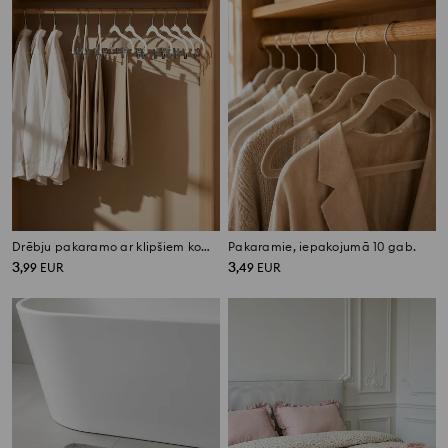
Drēbju pakaramo ar klipšiem komplekts 5 pack
Pakaramie, iepakojumā 10 gab.
3
3
,
99
EUR
,
49
EUR