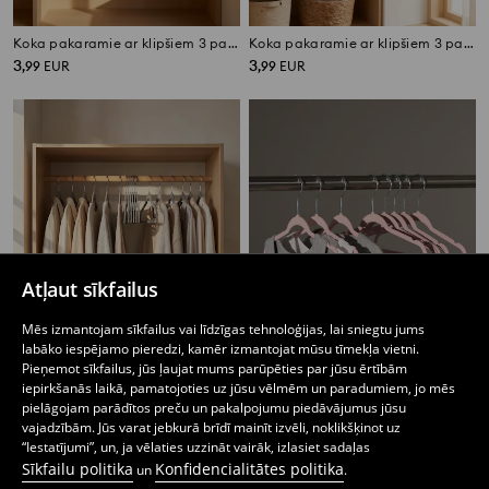
Koka pakaramie ar klipšiem 3 pack
Koka pakaramie ar klipšiem 3 pack
3
3
,
99
EUR
,
99
EUR
Atļaut sīkfailus
Mēs izmantojam sīkfailus vai līdzīgas tehnoloģijas, lai sniegtu jums
labāko iespējamo pieredzi, kamēr izmantojat mūsu tīmekļa vietni.
Pieņemot sīkfailus, jūs ļaujat mums parūpēties par jūsu ērtībām
iepirkšanās laikā, pamatojoties uz jūsu vēlmēm un paradumiem, jo mēs
pielāgojam parādītos preču un pakalpojumu piedāvājumus jūsu
Pakaramie, iepakojumā 10 gab.
Drēbju pakaramo komplekts 8 pack
vajadzībām. Jūs varat jebkurā brīdī mainīt izvēli, noklikšķinot uz
3
3
,
99
EUR
,
99
EUR
“Iestatījumi”, un, ja vēlaties uzzināt vairāk, izlasiet sadaļas
Sīkfailu politika
Konfidencialitātes politika
un
.