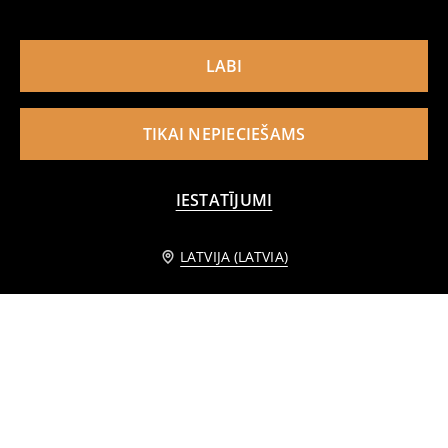
LABI
TIKAI NEPIECIEŠAMS
IESTATĪJUMI
Informēt mani
LATVIJA (LATVIA)
Mirdzošu pakaramo komplekts 8 pack
Pakaramie ar gumijas apdari 10 pack
4
2
,
49
EUR
,
99
EUR