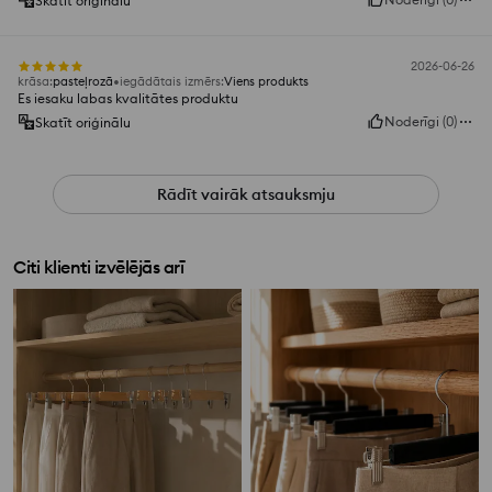
Skatīt oriģinālu
2026-06-26
krāsa
:
pasteļrozā
iegādātais izmērs
:
Viens produkts
Es iesaku labas kvalitātes produktu
Noderīgi
(
0
)
Skatīt oriģinālu
Rādīt vairāk atsauksmju
Citi klienti izvēlējās arī