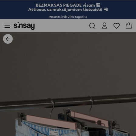
BEZMAKSAS PIEGĀDE visam 🎒
Attiecas uz maksājumiem tiešsaistē 📲
Izmanto izdevību tagad >>