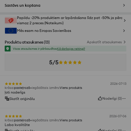
Sastāvs un kopšana
Papildu -20% produktiem ar Izpārdošana līdz pat -50% ja pērc
vismaz 2 preces (Noteikumi)
Mēs esam no Eiropas Savienības
Produktu atsauksmes
(
13
)
Apskatīt atsauksmes
Visas atsauksmes ir pārbaudītas
Kā darbojas reitingi?
5/5
2026-07-13
krāsa
:
pasteļrozā
iegādātais izmērs
:
Viens produkts
ļoti noderīgs
Noderīgi
(
0
)
Skatīt oriģinālu
2026-07-06
krāsa
:
pasteļrozā
iegādātais izmērs
:
Viens produkts
Laba kvalitāte
Noderīgi
(
0
)