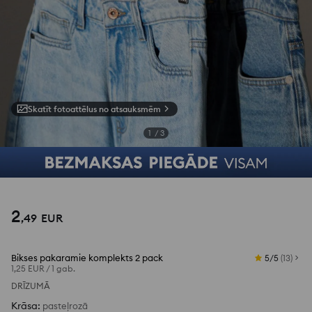
Skatīt fotoattēlus no atsauksmēm
1
/
3
2
,
49
EUR
Bikses pakaramie komplekts 2 pack
5/5
(
13
)
1,25 EUR
/
1 gab.
DRĪZUMĀ
Krāsa
:
pasteļrozā