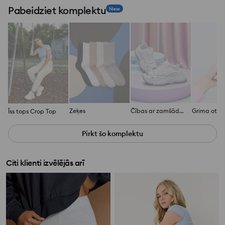
Pabeidziet komplektu
New
Zeķes
Čības ar zamšāda imitāciju
Īss tops Crop Top
Pirkt šo komplektu
Citi klienti izvēlējās arī