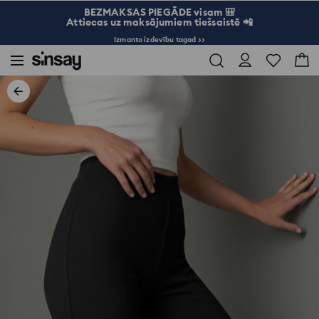
BEZMAKSAS PIEGĀDE visam 🎒
Attiecas uz maksājumiem tiešsaistē 📲
Izmanto izdevību tagad >>