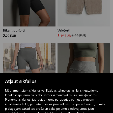
Biker tipa šorti
Velošorti
2
5
6,99
EUR
,
99
EUR
,
49
EUR
Atļaut sīkfailus
Mēs izmantojam sīkfailus vai līdzīgas tehnoloģijas, lai sniegtu jums
labāko iespējamo pieredzi, kamēr izmantojat mūsu tīmekļa vietni.
Pieņemot sīkfailus, jūs ļaujat mums parūpēties par jūsu ērtībām
iepirkšanās laikā, pamatojoties uz jūsu vēlmēm un paradumiem, jo mēs
pielāgojam parādītos preču un pakalpojumu piedāvājumus jūsu