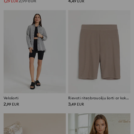
1
2,99
EUR
4
,
29
EUR
,
49
EUR
Velošorti
Rievoti riteņbraucēju šorti ar kokvilnu
2
3
,
99
EUR
,
49
EUR