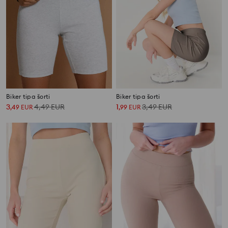
Biker tipa šorti
Biker tipa šorti
3
4,49
EUR
1
3,49
EUR
,
49
EUR
,
99
EUR