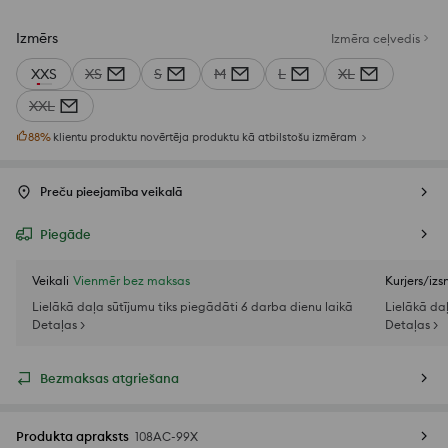
Izmērs
Izmēra ceļvedis
XXS
XS
S
M
L
XL
XXL
88
%
klientu produktu novērtēja produktu kā atbilstošu izmēram
Preču pieejamība veikalā
Piegāde
Veikali
Vienmēr bez maksas
Kurjers/iz
Lielākā daļa sūtījumu tiks piegādāti 6 darba dienu laikā
Lielākā da
Detaļas >
Detaļas >
Bezmaksas atgriešana
Produkta apraksts
108AC-99X