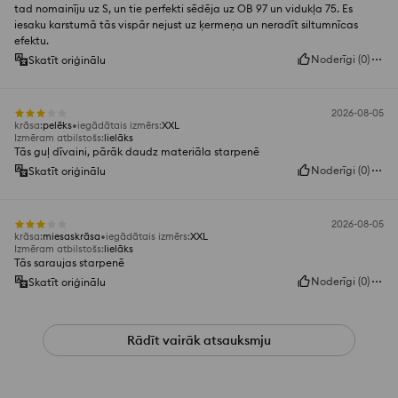
tad nomainīju uz S, un tie perfekti sēdēja uz OB 97 un vidukļa 75. Es
iesaku karstumā tās vispār nejust uz ķermeņa un neradīt siltumnīcas
efektu.
Noderīgi
(
0
)
Skatīt oriģinālu
2026-08-05
krāsa
:
pelēks
iegādātais izmērs
:
XXL
Izmēram atbilstošs
:
lielāks
Tās guļ dīvaini, pārāk daudz materiāla starpenē
Noderīgi
(
0
)
Skatīt oriģinālu
2026-08-05
krāsa
:
miesaskrāsa
iegādātais izmērs
:
XXL
Izmēram atbilstošs
:
lielāks
Tās saraujas starpenē
Noderīgi
(
0
)
Skatīt oriģinālu
Rādīt vairāk atsauksmju