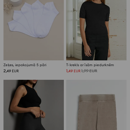
Zeķes, iepakojumā 5 pāri
T-krekls ar īsām piedurknēm
2
1
1,99
EUR
,
49
EUR
,
49
EUR