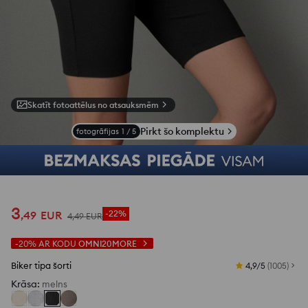
Skatīt fotoattēlus no atsauksmēm
Pirkt šo komplektu
fotogrāfijas
1
/
5
3
,
49
EUR
-22%
4
,
49
EUR
-20%
AR KODU
OMNI20MORE
Biker tipa šorti
4,9/5
(
1005
)
Krāsa
:
melns