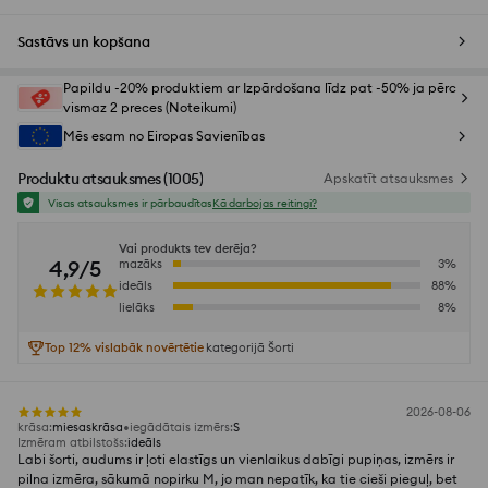
Sastāvs un kopšana
Papildu -20% produktiem ar Izpārdošana līdz pat -50% ja pērc
vismaz 2 preces (Noteikumi)
Mēs esam no Eiropas Savienības
Produktu atsauksmes
(
1005
)
Apskatīt atsauksmes
Visas atsauksmes ir pārbaudītas
Kā darbojas reitingi?
Vai produkts tev derēja?
4,9/5
mazāks
3
%
ideāls
88
%
lielāks
8
%
Top 12% vislabāk novērtētie
kategorijā Šorti
2026-08-06
krāsa
:
miesaskrāsa
iegādātais izmērs
:
S
Izmēram atbilstošs
:
ideāls
Labi šorti, audums ir ļoti elastīgs un vienlaikus dabīgi pupiņas, izmērs ir
pilna izmēra, sākumā nopirku M, jo man nepatīk, ka tie cieši pieguļ, bet