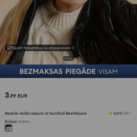
Skatīt fotoattēlus no atsauksmēm
1
/
2
3
,
99
EUR
Beanie veida cepure ar bumbuli Beetlejuice
4,9/5
(
14
)
Krāsa
:
melns