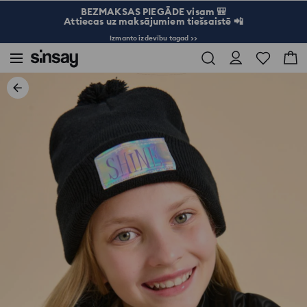
BEZMAKSAS PIEGĀDE visam 🎒
Attiecas uz maksājumiem tiešsaistē 📲
Izmanto izdevību tagad >>