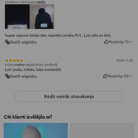
Izmēram atbilstošs
:
ideāls
Super cepure lieliski der, nopirkts izmērs M/L. Ļoti silts un ērts
Noderīgi
(
1
)
Skatīt oriģinālu
2024-11-25
krāsa
:
melns
iegādātais izmērs
:
S
Ļoti jauks, mīksts, labs materiāls
Noderīgi
(
0
)
Skatīt oriģinālu
Rādīt vairāk atsauksmju
Citi klienti izvēlējās arī