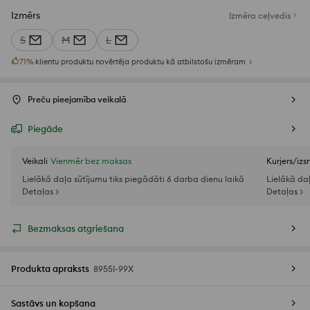
Izmērs
Izmēra ceļvedis
S
M
L
71
%
klientu produktu novērtēja produktu kā atbilstošu izmēram
Preču pieejamība veikalā
Piegāde
Veikali
Vienmēr bez maksas
Kurjers/iz
Lielākā daļa sūtījumu tiks piegādāti 6 darba dienu laikā
Lielākā da
Detaļas >
Detaļas >
Bezmaksas atgriešana
Produkta apraksts
8955I-99X
Sastāvs un kopšana