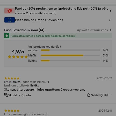
Papildu -20% produktiem ar Izpārdošana līdz pat -50% ja pērc
vismaz 2 preces (Noteikumi)
Mēs esam no Eiropas Savienības
Produktu atsauksmes
(
14
)
Apskatīt atsauksmes
Visas atsauksmes ir pārbaudītas
Kā darbojas reitingi?
Vai produkts tev derēja?
4,9/5
mazāks
14
%
ideāls
71
%
lielāks
14
%
2025-07-09
krāsa
:
melns
iegādātais izmērs
:
M
Izmēram atbilstošs
:
lielāks
Skaista, silta cepure ir laba apmēram 5 gadus veciem.
Noderīgi
(
0
)
Skatīt oriģinālu
2024-12-11
krāsa
:
melns
iegādātais izmērs
:
L