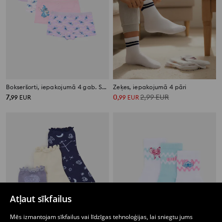
Bokseršorti, iepakojumā 4 gab. Stitch
Zeķes, iepakojumā 4 pāri
7
0
2,99
EUR
,
99
EUR
,
99
EUR
Atļaut sīkfailus
Mēs izmantojam sīkfailus vai līdzīgas tehnoloģijas, lai sniegtu jums