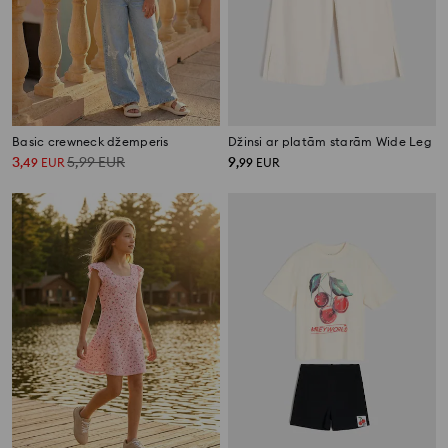
Basic crewneck džemperis
Džinsi ar platām starām Wide Leg
3
5,99
EUR
9
,
49
EUR
,
99
EUR