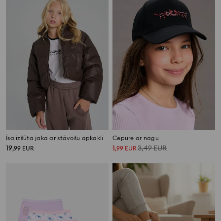
Īsa izšūta jaka ar stāvošu apkakli
Cepure ar nagu
19
1
3,49
EUR
,
99
EUR
,
99
EUR