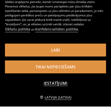
labāko iespējamo pieredzi, kamēr izmantojat mūsu tīmekļa vietni.
Pieņemot sīkfailus, jūs ļaujat mums parūpēties par jūsu ērtībām
iepirkšanās laikā, pamatojoties uz jūsu vēlmēm un paradumiem, jo mēs
pielāgojam parādītos preču un pakalpojumu piedāvājumus jūsu
Zeķes 3 gab. iepakojums
Rievotas zeķes 3 pack Stitch
vajadzībām. Jūs varat jebkurā brīdī mainīt izvēli, noklikšķinot uz
1
2,99
EUR
3
,
49
EUR
,
99
EUR
“Iestatījumi”, un, ja vēlaties uzzināt vairāk, izlasiet sadaļas
Sīkfailu politika
Konfidencialitātes politika
un
.
LABI
TIKAI NEPIECIEŠAMS
IESTATĪJUMI
Informēt mani
LATVIJA (LATVIA)
Nīlona plecu soma
Divdaļīga kokvilnas pidžama Care Bears
1
6,99
EUR
2
5,49
EUR
,
99
EUR
,
49
EUR