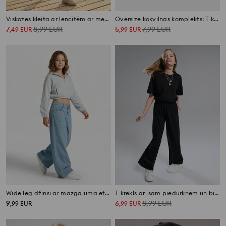
Viskozes kleita ar lencītēm ar meža zemeņu motīvu
Oversize kokvilnas komplekts: T krekls un šorti SmileyWorld®
7
8,99
EUR
5
7,99
EUR
,
49
EUR
,
99
EUR
Wide leg džinsi ar mazgājuma efektu
T krekls ar īsām piedurknēm un bikses, komplekts
9
6
8,99
EUR
,
99
EUR
,
99
EUR