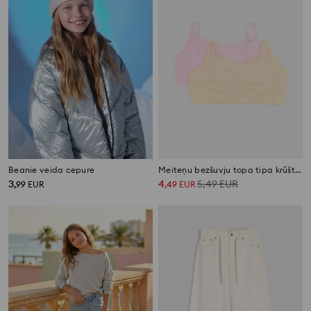
Beanie veida cepure
Meiteņu bezšuvju topa tipa krūšturis, 2 gab.
3
4
5,49
EUR
,
99
EUR
,
49
EUR