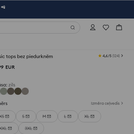
 📲
sic tops bez piedurknēm
4,6/5
(
124
)
99
EUR
āsa
:
zils
mērs
Izmēra ceļvedis
XS
S
M
L
XL
XXL
3XL