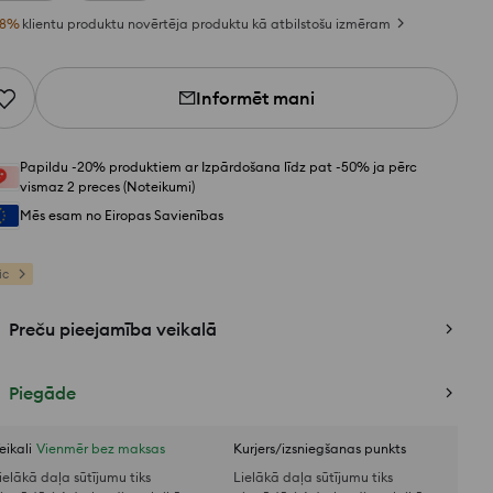
8
%
klientu produktu novērtēja produktu kā atbilstošu izmēram
Informēt mani
Papildu -20% produktiem ar Izpārdošana līdz pat -50% ja pērc
vismaz 2 preces (Noteikumi)
Mēs esam no Eiropas Savienības
ic
Preču pieejamība veikalā
Piegāde
eikali
Vienmēr bez maksas
Kurjers/izsniegšanas punkts
ielākā daļa sūtījumu tiks
Lielākā daļa sūtījumu tiks