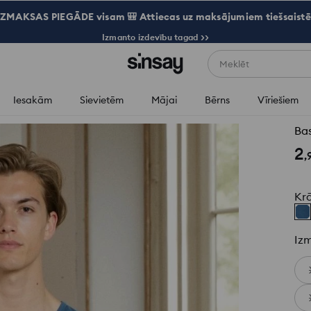
ZMAKSAS PIEGĀDE visam 🎒 Attiecas uz maksājumiem tiešsaistē
Izmanto izdevību tagad >>
Meklēt
Iesakām
Sievietēm
Mājai
Bērns
Vīriešiem
Ba
2
,
Kr
Iz