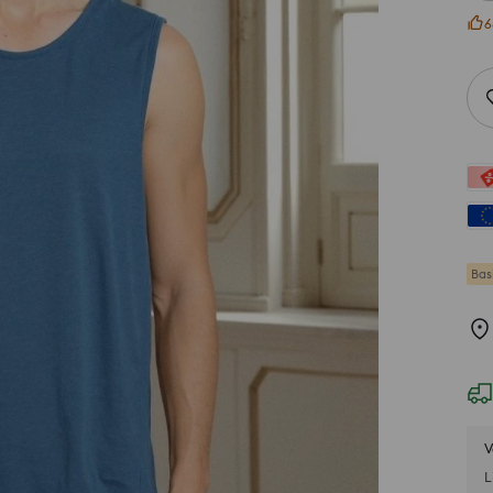
6
Bas
V
L