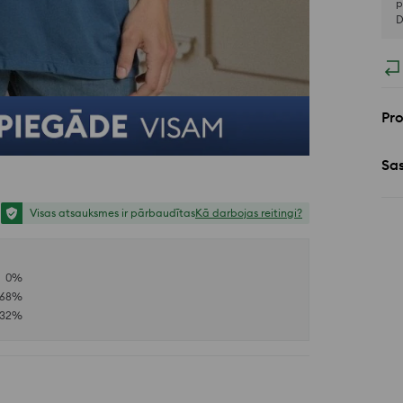
p
D
Pr
Sa
Visas atsauksmes ir pārbaudītas
Kā darbojas reitingi?
0
%
68
%
32
%