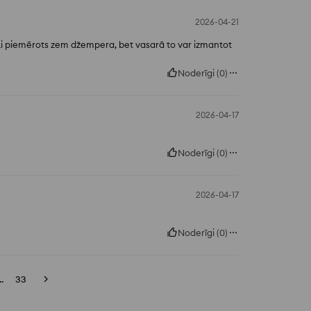
2026-04-21
liski piemērots zem džempera, bet vasarā to var izmantot
Noderīgi
(
0
)
2026-04-17
Noderīgi
(
0
)
2026-04-17
Noderīgi
(
0
)
..
33