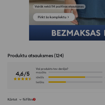
Skatīt fotoattēlus no atsauksmēm
Pirkt šo komplektu
Produktu atsauksmes
(
124
)
Vai produkts tev derēja?
4,6/5
mazāks
ideāls
lielāks
Kārtot
Filtrs
1