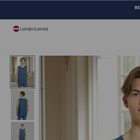
BE
Latvija (Latvia)