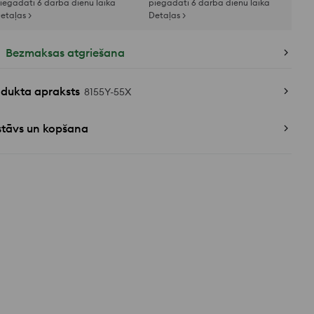
iegādāti 6 darba dienu laikā
piegādāti 6 darba dienu laikā
etaļas >
Detaļas >
Bezmaksas atgriešana
odukta apraksts
8155Y-55X
stāvs un kopšana