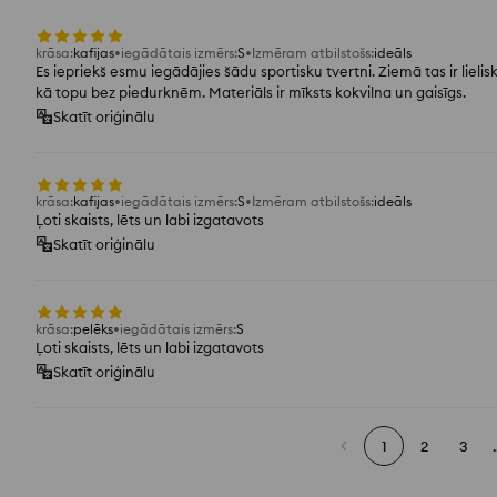
krāsa
:
kafijas
iegādātais izmērs
:
S
Izmēram atbilstošs
:
ideāls
Es iepriekš esmu iegādājies šādu sportisku tvertni. Ziemā tas ir lie
kā topu bez piedurknēm. Materiāls ir mīksts kokvilna un gaisīgs.
Skatīt oriģinālu
krāsa
:
kafijas
iegādātais izmērs
:
S
Izmēram atbilstošs
:
ideāls
Ļoti skaists, lēts un labi izgatavots
Skatīt oriģinālu
krāsa
:
pelēks
iegādātais izmērs
:
S
Ļoti skaists, lēts un labi izgatavots
Skatīt oriģinālu
1
2
3
.