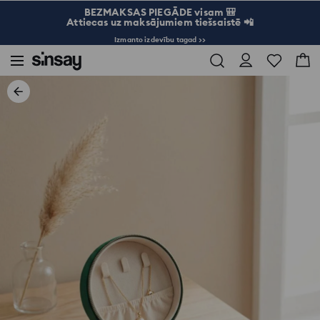
BEZMAKSAS PIEGĀDE visam 🎒
Attiecas uz maksājumiem tiešsaistē 📲
Izmanto izdevību tagad >>