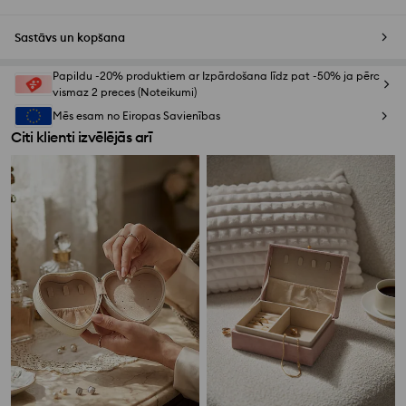
Sastāvs un kopšana
Papildu -20% produktiem ar Izpārdošana līdz pat -50% ja pērc
vismaz 2 preces (Noteikumi)
Mēs esam no Eiropas Savienības
Citi klienti izvēlējās arī