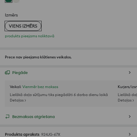
Izmērs
VIENS IZMĒRS
produkts pieejams noliktavā
Prece nav pieejama klātienes veikalos.
Piegāde
Veikali
Vienmēr bez maksas
Kurjers/iz
Lielākā daļa sūtījumu tiks piegādāti 6 darba dienu laikā
Lielākā da
Detaļas >
Detaļas >
Bezmaksas atgriešana
Produkta apraksts
924JG-67X