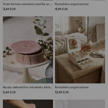
Sirds formas rotaslietu kastīte ar nodalījumiem un rāvējslēdzēju
Rotaslietu organizators
3
4
,
49
EUR
,
99
EUR
Apaļa dekoratīva rotaslietu kārbiņa ar pušķi
Rotaslietu organizators
5
12
,
49
EUR
,
99
EUR