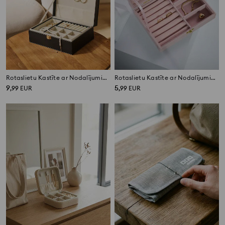
Rotaslietu Kastīte ar Nodalījumiem
Rotaslietu Kastīte ar Nodalījumiem
9
5
,
99
EUR
,
99
EUR