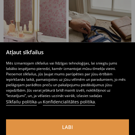
Atļaut sīkfailus
Mēs izmantojam sīkfailus vai līdzīgas tehnoloģijas, lai sniegtu jums
labāko iespējamo pieredzi, kamēr izmantojat mūsu tīmekļa vietni.
Pieņemot sīkfailus, jūs ļaujat mums parūpēties par jūsu ērtībām
iepirkšanās laikā, pamatojoties uz jūsu vēlmēm un paradumiem, jo mēs
pielāgojam parādītos preču un pakalpojumu piedāvājumus jūsu
Kosmētikas maciņš
Pases vāciņi
vajadzībām. Jūs varat jebkurā brīdī mainīt izvēli, noklikšķinot uz
3
4,99
EUR
1
4,49
EUR
,
49
EUR
,
99
EUR
“Iestatījumi”, un, ja vēlaties uzzināt vairāk, izlasiet sadaļas
Sīkfailu politika
Konfidencialitātes politika
un
.
LABI