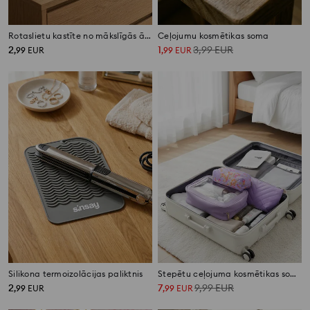
Rotaslietu kastīte no mākslīgās ādas ar nodalījumiem
Ceļojumu kosmētikas soma
2
1
3,99
EUR
,
99
EUR
,
99
EUR
Silikona termoizolācijas paliktnis
Stepētu ceļojuma kosmētikas somiņu komplekts 3 gab.
2
7
9,99
EUR
,
99
EUR
,
99
EUR