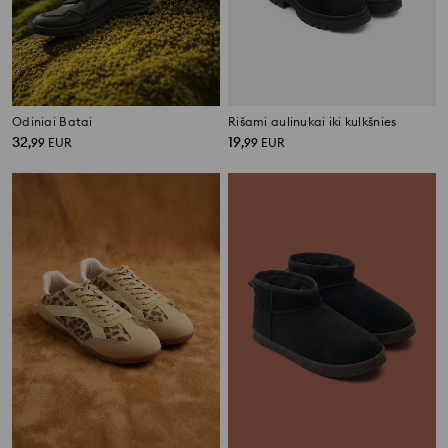
Odiniai Batai
Rišami aulinukai iki kulkšnies
32
19
,
99
EUR
,
99
EUR