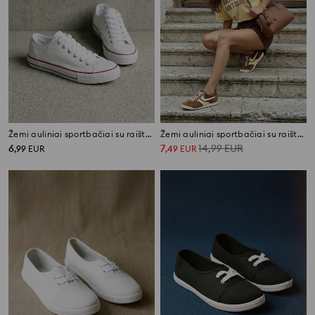
Žemi auliniai sportbačiai su raišteliais
Žemi auliniai sportbačiai su raišteliais
6
7
14,99
EUR
,
99
EUR
,
49
EUR