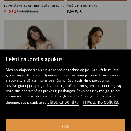
Suvarstomi sportiniai bateliai su leopardo raštu iš dirbtinio zomšo
Pašiltinti aulinukai
7
14,99
EUR
9
,
49
EUR
,
99
EUR
Leisti naudoti slapukus
Mes naudojame slapukus ar panašias technologijas, kad užtikrintume
geriausią vartotojo patirtį naršant mūsų svetainėje. Sutikdami su visais
slapukais, leidžiate mums pasirūpinti jūsų apsirikimo patogumu,
atsižvelgiant į jūsų pageidavimus ir įpročius – mes jums parodome jūsų
poreikius atitinkančias prekes ir paslaugas. Savo pasirinkimą galite bet
kuriuo metu pakeisti spustelėdami „Nuostatos“, o jeigu norite sužinoti
Slapukų politika
Privatumo politika
daugiau, susipažinkite su
ir
.
Sportiniai batai su tinkleliu ir stora padu
Sportbačiai su raišteliais kontrastingų atspalvių
14
14
,
99
EUR
,
99
EUR
OK