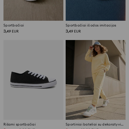
Sportbačiai
Sportbačiai iš odos imitacijos
3
3
,
49
EUR
,
49
EUR
Rišami sportbačiai
Sportiniai bateliai su dekoratyviniais raišteliais