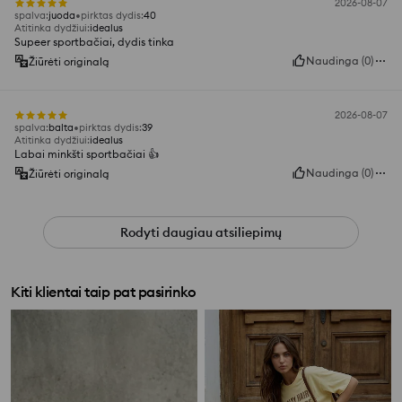
2026-08-07
spalva
:
juoda
pirktas dydis
:
40
Atitinka dydžiui
:
idealus
Supeer sportbačiai, dydis tinka
Naudinga
(
0
)
Žiūrėti originalą
2026-08-07
spalva
:
balta
pirktas dydis
:
39
Atitinka dydžiui
:
idealus
Labai minkšti sportbačiai 👍️
Naudinga
(
0
)
Žiūrėti originalą
Rodyti daugiau atsiliepimų
Kiti klientai taip pat pasirinko