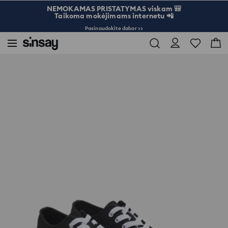
NEMOKAMAS PRISTATYMAS viskam 🎒
Taikoma mokėjimams internetu 📲
Pasinaudokite dabar >>
Sinsay
Moterims
Krepšiai ir aksesuarai
Sportbačiai iš odos imitacijos