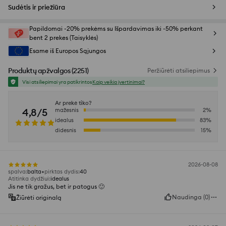
Sudėtis ir priežiūra
Papildomai -20% prekėms su Išpardavimas iki -50% perkant
bent 2 prekes (Taisyklės)
Esame iš Europos Sąjungos
Produktų apžvalgos
(
2251
)
Peržiūrėti atsiliepimus
Visi atsiliepimai yra patikrintos
Kaip veikia įvertinimai?
Ar prekė tiko?
4,8/5
mažesnis
2
%
idealus
83
%
didesnis
15
%
2026-08-08
spalva
:
balta
pirktas dydis
:
40
Atitinka dydžiui
:
idealus
Jis ne tik gražus, bet ir patogus 🙂
Naudinga
(
0
)
Žiūrėti originalą