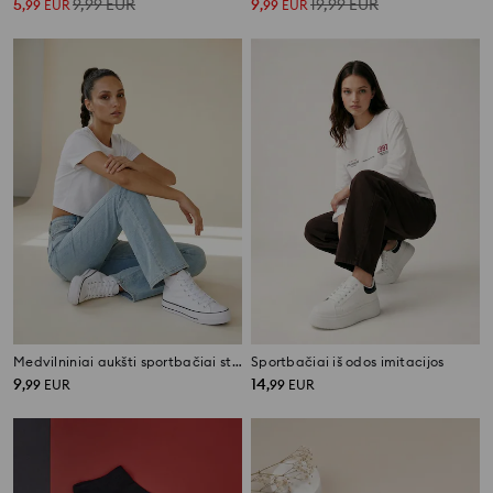
5
9,99
EUR
9
19,99
EUR
,
99
EUR
,
99
EUR
Medvilniniai aukšti sportbačiai storu padu
Sportbačiai iš odos imitacijos
9
14
,
99
EUR
,
99
EUR