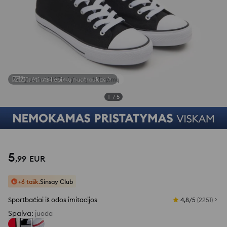
Žiūrėti atsiliepimų nuotraukas
1
/
5
5
,
99
EUR
+6 tašk.
Sinsay Club
Sportbačiai iš odos imitacijos
4,8/5
(
2251
)
Spalva
:
juoda