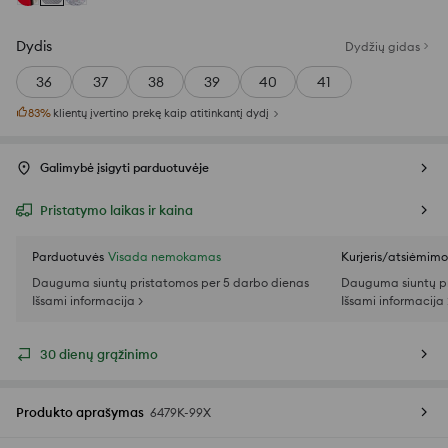
Dydis
Dydžių gidas
36
37
38
39
40
41
83
%
klientų įvertino prekę kaip atitinkantį dydį
Galimybė įsigyti parduotuvėje
Pristatymo laikas ir kaina
Parduotuvės
Visada nemokamas
Kurjeris/atsiėmim
Dauguma siuntų pristatomos per 5 darbo dienas
Dauguma siuntų pr
Išsami informacija >
Išsami informacija 
30 dienų grąžinimo
Produkto aprašymas
6479K-99X