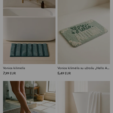
Vonios kilimėlis
Vonios kilimėlis su užrašu „Hello Autumn“
7
5
,
99
EUR
,
49
EUR