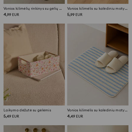
Vonios kilimėlių rinkinys su gėlių motyvu 2 pack
Vonios kilimėlis su kalėdiniu motyvu
4
5
,
99
EUR
,
99
EUR
Laikymo dėžutė su gėlėmis
Vonios kilimėlis su kalėdiniu motyvu
5
4
,
49
EUR
,
49
EUR