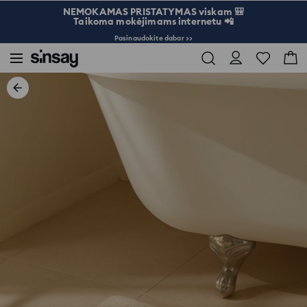
NEMOKAMAS PRISTATYMAS viskam 🎒
Taikoma mokėjimams internetu 📲
Pasinaudokite dabar >>