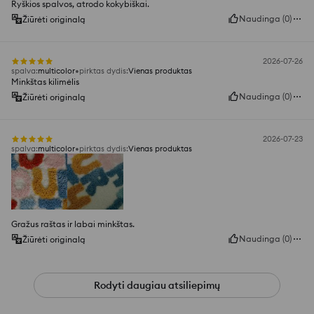
Ryškios spalvos, atrodo kokybiškai.
Naudinga
(
0
)
Žiūrėti originalą
2026-07-26
spalva
:
multicolor
pirktas dydis
:
Vienas produktas
Minkštas kilimėlis
Naudinga
(
0
)
Žiūrėti originalą
2026-07-23
spalva
:
multicolor
pirktas dydis
:
Vienas produktas
Gražus raštas ir labai minkštas.
Naudinga
(
0
)
Žiūrėti originalą
Rodyti daugiau atsiliepimų