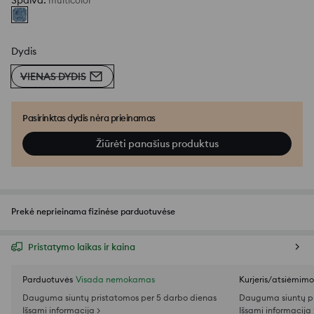
Spalva
:
multicolor
Dydis
VIENAS DYDIS
Pasirinktas dydis nėra prieinamas
Žiūrėti panašius produktus
Prekė neprieinama fizinėse parduotuvėse
Pristatymo laikas ir kaina
Parduotuvės
Visada nemokamas
Kurjeris/atsiėmim
Dauguma siuntų pristatomos per 5 darbo dienas
Dauguma siuntų pr
Išsami informacija >
Išsami informacija 