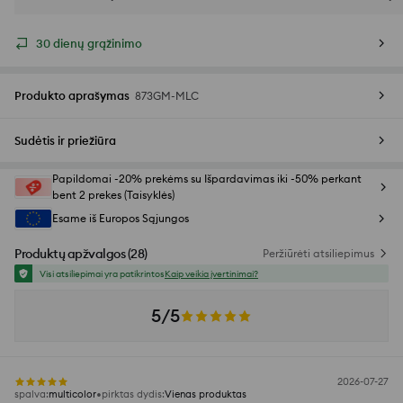
30 dienų grąžinimo
Produkto aprašymas
873GM-MLC
Sudėtis ir priežiūra
Papildomai -20% prekėms su Išpardavimas iki -50% perkant
bent 2 prekes (Taisyklės)
Esame iš Europos Sąjungos
Produktų apžvalgos
(
28
)
Peržiūrėti atsiliepimus
Visi atsiliepimai yra patikrintos
Kaip veikia įvertinimai?
5/5
2026-07-27
spalva
:
multicolor
pirktas dydis
:
Vienas produktas