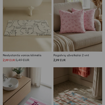
Neslystantis vonios kilimėlis
Pagalvių užvalkalai 2 vnt
2
5,49
EUR
2
,
99
EUR
,
99
EUR