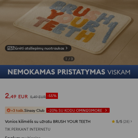
Žiūrėti atsiliepimų nuotraukas
1
/
3
2
,
49
EUR
-55%
5
,
49
EUR
+3 tašk.
Sinsay Club
-20%
SU KODU
OMNI20MORE
Vonios kilimėlis su užrašu BRUSH YOUR TEETH
5/5
(
28
)
TIK PERKANT INTERNETU