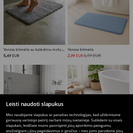
Vonios kilimėlis su kalėdiniu motyvu
Vonios kilimėlis
5
2
5,99
EUR
,
49
EUR
,
99
EUR
Leisti naudoti slapukus
Mes naudojame slapukus ar panašias technologijas, kad užtikrintume
geriausią vartotojo patirtį naršant mūsų svetainėje. Sutikdami su visais
slapukais, leidžiate mums pasirūpinti jūsų apsirikimo patogumu,
atsižvelgiant į jūsų pageidavimus ir įpročius – mes jums parodome jūsų