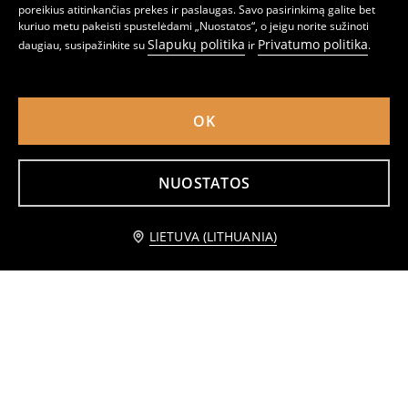
poreikius atitinkančias prekes ir paslaugas. Savo pasirinkimą galite bet
kuriuo metu pakeisti spustelėdami „Nuostatos“, o jeigu norite sužinoti
Slapukų politika
Privatumo politika
daugiau, susipažinkite su
ir
.
Tuftuotas vonios kilimėlis
Vonios kilimėlis su palmių raštu
6
3
4,99
EUR
,
99
EUR
,
99
EUR
OK
NUOSTATOS
Praneškite man
LIETUVA (LITHUANIA)
Griovelėtos stiklinės, 4 vnt.
Trikampių šluotos antgalių rinkinys 3 pack
3
1
2,99
EUR
,
99
EUR
,
99
EUR