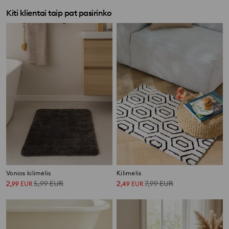
Kiti klientai taip pat pasirinko
Vonios kilimėlis
Kilimėlis
2
5,99
EUR
2
7,99
EUR
,
99
EUR
,
49
EUR