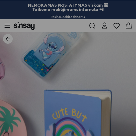
NEMOKAMAS PRISTATYMAS viskam 🎒
Taikoma mokėjimams internetu 📲
Pasinaudokite dabar >>