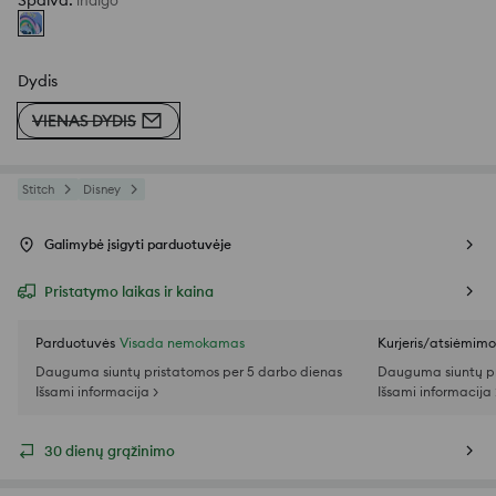
Spalva
:
indigo
Dydis
VIENAS DYDIS
Stitch
Disney
Galimybė įsigyti parduotuvėje
Pristatymo laikas ir kaina
Parduotuvės
Visada nemokamas
Kurjeris/atsiėmim
Dauguma siuntų pristatomos per 5 darbo dienas
Dauguma siuntų pr
Išsami informacija >
Išsami informacija 
30 dienų grąžinimo