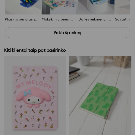
Pliušinis penalas su žymekliais 8 pack Stitch
Mokyklinių priemonių rinkinys su kuprine 7 pack Stitch
Dailės reikmenų rinkinys organizatoriuje 52 pack Stitch
Pirkti šį rinkinį
Kiti klientai taip pat pasirinko