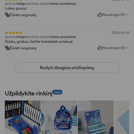
spalva
:
indigo
pirktas dydis
:
Vienas produktas
Labai grazu!
Naudinga
(
0
)
Žiūrėti originalą
2026-06-28
spalva
:
indigo
pirktas dydis
:
Vienas produktas
Gražu, gražus. Galite bakstelėti priekyje
Naudinga
(
0
)
Žiūrėti originalą
Rodyti daugiau atsiliepimų
Užpildykite rinkinį
New