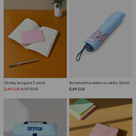
Užrašų knygutė 2 pack
Automatinis skėtis su dėklu Stitch
2
4,99
EUR
5
,
49
EUR
,
99
EUR