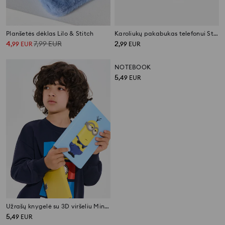
Planšetės dėklas Lilo & Stitch
Karoliukų pakabukas telefonui Stitch
4
7,99
EUR
2
,
99
EUR
,
99
EUR
Užrašų knygelė su 3D viršeliu Minions
NOTEBOOK
5
5
,
49
EUR
,
49
EUR