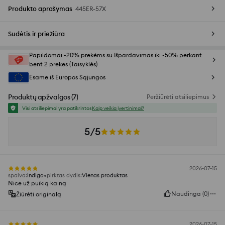
Produkto aprašymas
445ER-57X
Sudėtis ir priežiūra
Papildomai -20% prekėms su Išpardavimas iki -50% perkant
bent 2 prekes (Taisyklės)
Esame iš Europos Sąjungos
Produktų apžvalgos
(
7
)
Peržiūrėti atsiliepimus
Visi atsiliepimai yra patikrintos
Kaip veikia įvertinimai?
5/5
2026-07-15
spalva
:
indigo
pirktas dydis
:
Vienas produktas
Nice už puikią kainą
Naudinga
(
0
)
Žiūrėti originalą
2026-07-15