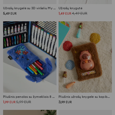
Užrašų knygelė su 3D viršeliu My Melody
Užrašų knygutė
5
1
4,49
EUR
,
49
EUR
,
49
EUR
Pliušinis penalas su žymekliais 8 pack Stitch
Pliušinis užrašų knygelė su kapibaros motyvu
1
5,99
EUR
3
,
99
EUR
,
99
EUR