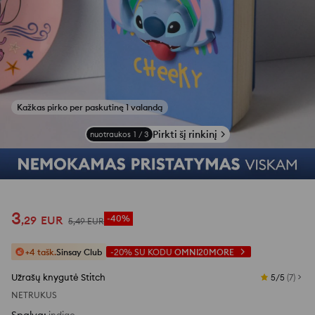
Kažkas pirko per paskutinę 1 valandą
Pirkti šį rinkinį
nuotraukos
1
/
3
3
,
29
EUR
-40%
5
,
49
EUR
+4 tašk.
Sinsay Club
-20%
SU KODU
OMNI20MORE
Užrašų knygutė Stitch
5/5
(
7
)
NETRUKUS