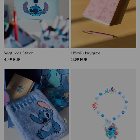
Segtuvas Stitch
Užrašų knygutė
4
3
,
49
EUR
,
99
EUR