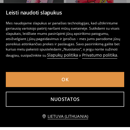
Leisti naudoti slapukus
Mes naudojame slapukus ar panašias technologijas, kad užtikrintume
geriausią vartotojo patirtį naršant mūsų svetainėje. Sutikdami su visais
slapukais, leidžiate mums pasirūpinti jūsų apsirikimo patogumu,
atsižvelgiant į jūsų pageidavimus ir įpročius – mes jums parodome jūsų
poreikius atitinkančias prekes ir paslaugas. Savo pasirinkimą galite bet
kuriuo metu pakeisti spustelėdami „Nuostatos“, o jeigu norite sužinoti
Slapukų politika
Privatumo politika
daugiau, susipažinkite su
ir
.
Užrašų knygelė su 3D viršeliu Hello Kitty
Spiralinė užrašinė su skirtukais The Powerpuff Girls
5
3
,
49
EUR
,
99
EUR
OK
NUOSTATOS
Praneškite man
LIETUVA (LITHUANIA)