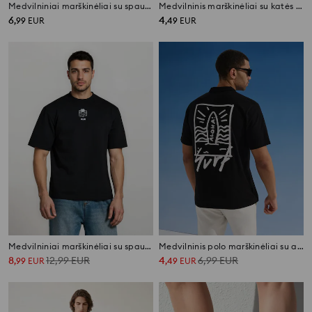
Medvilniniai marškinėliai su spauda nugaroje SmileyWorld®
Medvilninis marškinėliai su katės spausdinimu
6
4
,
99
EUR
,
49
EUR
Medvilniniai marškinėliai su spauda Felix the Cat
Medvilninis polo marškinėliai su atostogų spausdiniu
8
12,99
EUR
4
6,99
EUR
,
99
EUR
,
49
EUR