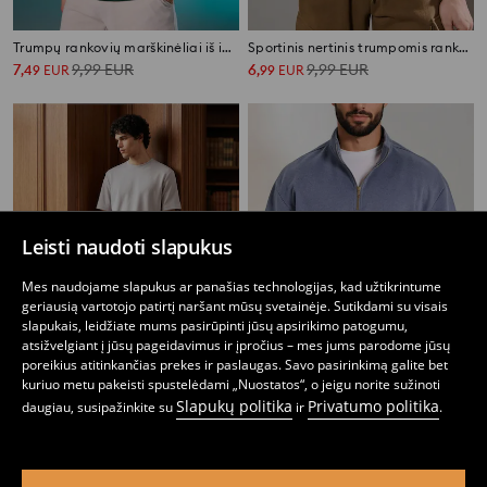
Trumpų rankovių marškinėliai iš interlock audinio
Sportinis nertinis trumpomis rankovėmis
7
9,99
EUR
6
9,99
EUR
,
49
EUR
,
99
EUR
Leisti naudoti slapukus
Mes naudojame slapukus ar panašias technologijas, kad užtikrintume
geriausią vartotojo patirtį naršant mūsų svetainėje. Sutikdami su visais
slapukais, leidžiate mums pasirūpinti jūsų apsirikimo patogumu,
atsižvelgiant į jūsų pageidavimus ir įpročius – mes jums parodome jūsų
poreikius atitinkančias prekes ir paslaugas. Savo pasirinkimą galite bet
kuriuo metu pakeisti spustelėdami „Nuostatos“, o jeigu norite sužinoti
Slapukų politika
Privatumo politika
daugiau, susipažinkite su
ir
.
Džemperis trumpomis rankovėmis su viskoze
Sportinis nertinis trumpomis rankovėmis
9
5
,
99
EUR
,
99
EUR