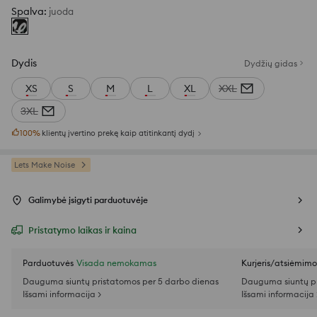
Spalva
:
juoda
Dydis
Dydžių gidas
XS
S
M
L
XL
XXL
3XL
100
%
klientų įvertino prekę kaip atitinkantį dydį
Lets Make Noise
Galimybė įsigyti parduotuvėje
Pristatymo laikas ir kaina
Parduotuvės
Visada nemokamas
Kurjeris/atsiėmim
Dauguma siuntų pristatomos per 5 darbo dienas
Dauguma siuntų pr
Išsami informacija >
Išsami informacija 