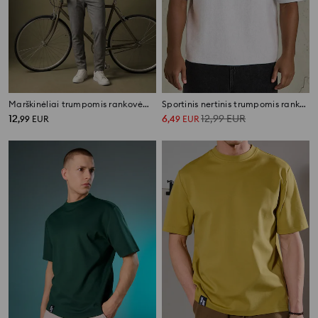
Marškinėliai trumpomis rankovėmis herringbone ir siuvinėjimu
Sportinis nertinis trumpomis rankovėmis
12
6
12,99
EUR
,
99
EUR
,
49
EUR