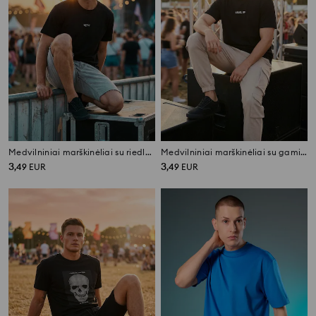
Medvilniniai marškinėliai su riedlentės motyvu
Medvilniniai marškinėliai su gaming motyvu
3
3
,
49
EUR
,
49
EUR