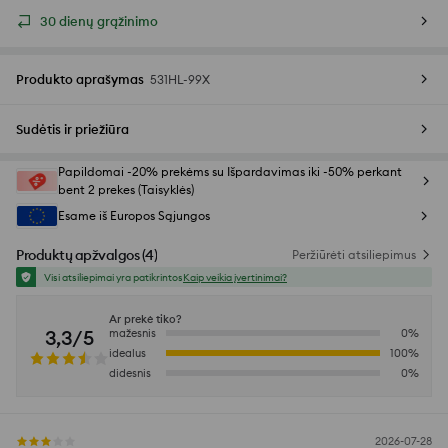
30 dienų grąžinimo
Produkto aprašymas
531HL-99X
Sudėtis ir priežiūra
Papildomai -20% prekėms su Išpardavimas iki -50% perkant
bent 2 prekes (Taisyklės)
Esame iš Europos Sąjungos
Produktų apžvalgos
(
4
)
Peržiūrėti atsiliepimus
Visi atsiliepimai yra patikrintos
Kaip veikia įvertinimai?
Ar prekė tiko?
3,3/5
mažesnis
0
%
idealus
100
%
didesnis
0
%
2026-07-28