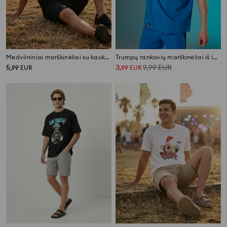
Medvilniniai marškinėliai su kaukolės spauda
Trumpų rankovių marškinėliai iš interlock audinio
5
3
9,99
EUR
,
99
EUR
,
99
EUR