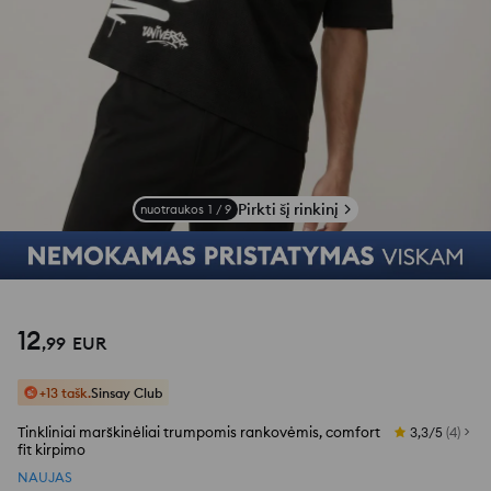
Pirkti šį rinkinį
nuotraukos
1
/
9
12
,
99
EUR
+13 tašk.
Sinsay Club
Tinkliniai marškinėliai trumpomis rankovėmis, comfort
3,3/5
(
4
)
fit kirpimo
NAUJAS