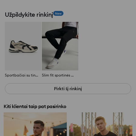
Užpildykite rinkinį
New
Sportbačiai su tinkleliu ir kontrastinėmis detalėmis
Slim fit sportinės kelnės su viskozės mišiniu
Pirkti šį rinkinį
Kiti klientai taip pat pasirinko