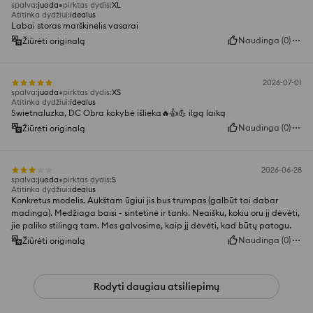
spalva
:
juoda
pirktas dydis
:
XL
Atitinka dydžiui
:
idealus
Labai storas marškinėlis vasarai
Naudinga
(
0
)
Žiūrėti originalą
2026-07-01
spalva
:
juoda
pirktas dydis
:
XS
Atitinka dydžiui
:
idealus
Swietnaluzka, DC Obra kokybė išlieka🔥👍️💪 ilgą laiką
Naudinga
(
0
)
Žiūrėti originalą
2026-06-28
spalva
:
juoda
pirktas dydis
:
S
Atitinka dydžiui
:
idealus
Konkretus modelis. Aukštam ūgiui jis bus trumpas (galbūt tai dabar
madinga). Medžiaga baisi - sintetinė ir tanki. Neaišku, kokiu oru jį dėvėti,
jie paliko stilingą tam. Mes galvosime, kaip jį dėvėti, kad būtų patogu.
Naudinga
(
0
)
Žiūrėti originalą
Rodyti daugiau atsiliepimų