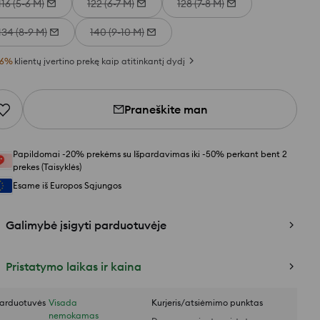
116 (5-6 M)
122 (6-7 M)
128 (7-8 M)
134 (8-9 M)
140 (9-10 M)
6
%
klientų įvertino prekę kaip atitinkantį dydį
Praneškite man
Papildomai -20% prekėms su Išpardavimas iki -50% perkant bent 2
prekes (Taisyklės)
Esame iš Europos Sąjungos
Galimybė įsigyti parduotuvėje
Pristatymo laikas ir kaina
arduotuvės
Visada
Kurjeris/atsiėmimo punktas
nemokamas