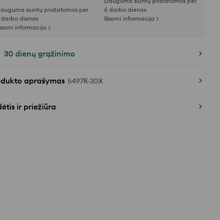
Dauguma siuntų pristatomos per
auguma siuntų pristatomos per
6 darbo dienas
 darbo dienas
Išsami informacija >
šsami informacija >
30 dienų grąžinimo
odukto aprašymas
5497R-30X
ėtis ir priežiūra