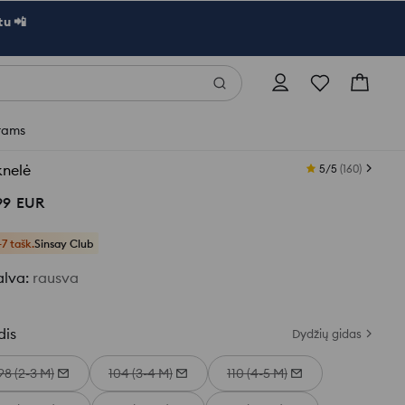
u 📲
rams
knelė
5/5
(
160
)
99
EUR
+7 tašk.
Sinsay Club
alva
:
rausva
dis
Dydžių gidas
98 (2-3 M)
104 (3-4 M)
110 (4-5 M)