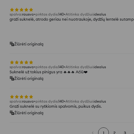
spalva
:
rausva
pirktas dydis
:
140
Atitinka dydžiui
:
idealus
graži suknelė, atrodo geriau nei nuotraukoje, dydžių lentelė sutam
Žiūrėti originalą
spalva
:
rausva
pirktas dydis
:
140
Atitinka dydžiui
:
idealus
Suknelė už tokius pinigus yra 🔥🔥🔥 Ačiū❤️
Žiūrėti originalą
spalva
:
rausva
pirktas dydis
:
140
Atitinka dydžiui
:
idealus
Graži suknelė su ryškiomis spalvomis, puikus dydis.
Žiūrėti originalą
1
2
3
.