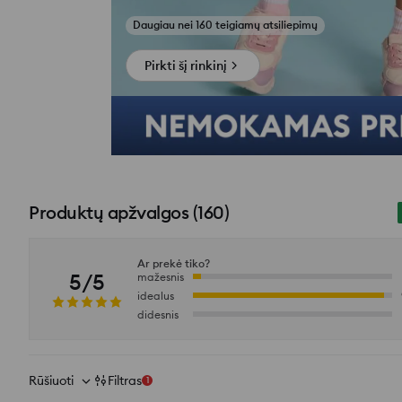
Žiūrėti atsiliepimų nuotraukas
Pirkti šį rinkinį
Produktų apžvalgos
(
160
)
Ar prekė tiko?
5/5
mažesnis
idealus
didesnis
Rūšiuoti
Filtras
1