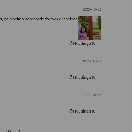
2025-10-02
pa, po plovimo neprarado formos ar spalvos
Naudinga
(
0
)
2025-08-28
Naudinga
(
0
)
2025-07-11
Naudinga
(
0
)
..
33