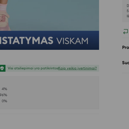
D
5
I
Pr
Sud
Visi atsiliepimai yra patikrintos
Kaip veikia įvertinimai?
4
%
96
%
0
%