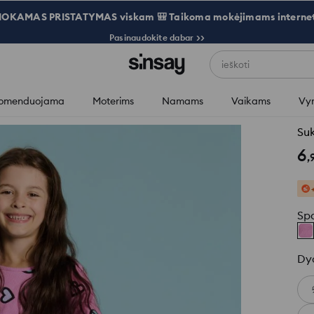
OKAMAS PRISTATYMAS viskam 🎒 Taikoma mokėjimams internet
Pasinaudokite dabar >>
ieškoti
omenduojama
Moterims
Namams
Vaikams
Vy
Su
6
,
Sp
Dy