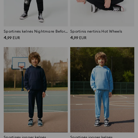
Sportinės kelnės Nightmare Before Christmas
Sportinis nertinis Hot Wheels
4
4
,
99
EUR
,
99
EUR
Sportinės jogger kelnės
Sportinės jogger kelnės