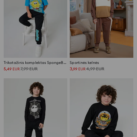
Trikotažinis komplektas SpongeBob
Sportinės kelnės
5
7,99
EUR
3
4,99
EUR
,
49
EUR
,
99
EUR