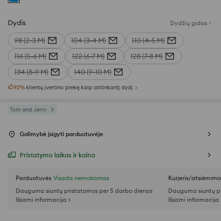
Dydis
Dydžių gidas
98 (2-3 M)
104 (3-4 M)
110 (4-5 M)
116 (5-6 M)
122 (6-7 M)
128 (7-8 M)
134 (8-9 M)
140 (9-10 M)
92
%
klientų įvertino prekę kaip atitinkantį dydį
Tom and Jerry
Galimybė įsigyti parduotuvėje
Pristatymo laikas ir kaina
Parduotuvės
Visada nemokamas
Kurjeris/atsiėmim
Dauguma siuntų pristatomos per 5 darbo dienas
Dauguma siuntų pr
Išsami informacija >
Išsami informacija 