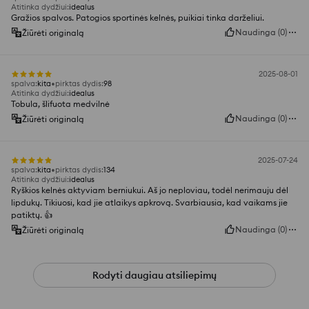
Atitinka dydžiui
:
idealus
Gražios spalvos. Patogios sportinės kelnės, puikiai tinka darželiui.
Naudinga
(
0
)
Žiūrėti originalą
2025-08-01
spalva
:
kita
pirktas dydis
:
98
Atitinka dydžiui
:
idealus
Tobula, šlifuota medvilnė
Naudinga
(
0
)
Žiūrėti originalą
2025-07-24
spalva
:
kita
pirktas dydis
:
134
Atitinka dydžiui
:
idealus
Ryškios kelnės aktyviam berniukui. Aš jo neploviau, todėl nerimauju dėl
lipdukų. Tikiuosi, kad jie atlaikys apkrovą. Svarbiausia, kad vaikams jie
patiktų. 👍️
Naudinga
(
0
)
Žiūrėti originalą
Rodyti daugiau atsiliepimų