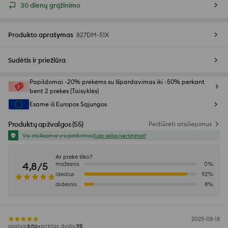
30 dienų grąžinimo
Produkto aprašymas
827DM-51X
Sudėtis ir priežiūra
Papildomai -20% prekėms su Išpardavimas iki -50% perkant
bent 2 prekes (Taisyklės)
Esame iš Europos Sąjungos
Produktų apžvalgos
(
55
)
Peržiūrėti atsiliepimus
Visi atsiliepimai yra patikrintos
Kaip veikia įvertinimai?
Ar prekė tiko?
4,8/5
mažesnis
0
%
idealus
92
%
didesnis
8
%
2025-08-18
spalva
:
kita
pirktas dydis
:
98