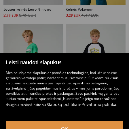
Jogger kelnės Lego Ninjago
Kelnės Pokémon
2
3,49
EUR
3
4,49
EUR
,
99
EUR
,
29
EUR
Leisti naudoti slapukus
Mes naudojame slapukus ar panašias technologijas, kad užtikrintume
geriausią vartotojo patirtį naršant mūsų svetainėje. Sutikdami su visais
slapukais, leidžiate mums pasirūpinti jūsų apsirikimo patogumu,
atsižvelgiant į jūsų pageidavimus ir įpročius – mes jums parodome jūsų
poreikius atitinkančias prekes ir paslaugas. Savo pasirinkimą galite bet
kuriuo metu pakeisti spustelėdami „Nuostatos“, o jeigu norite sužinoti
Slapukų politika
Privatumo politika
daugiau, susipažinkite su
ir
.
Sportinės kelnės Minecraft
Pokémon treninginės kelnės
7
9,99
EUR
4
,
99
EUR
,
99
EUR
OK