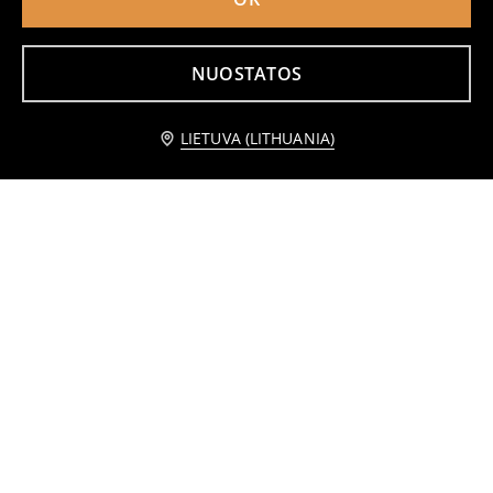
NUOSTATOS
Praneškite man
LIETUVA (LITHUANIA)
Jogger kelnės
Sportinės jogger kelnės Lego Ninjago
7
7
,
99
EUR
,
49
EUR