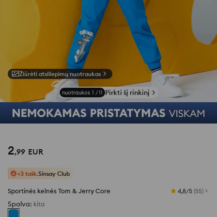
Žiūrėti atsiliepimų nuotraukas
Pirkti šį rinkinį
nuotraukos
1
/
11
2
,
99
EUR
+3 tašk.
Sinsay Club
Sportinės kelnės Tom & Jerry Core
4,8/5
(
55
)
Spalva
:
kita