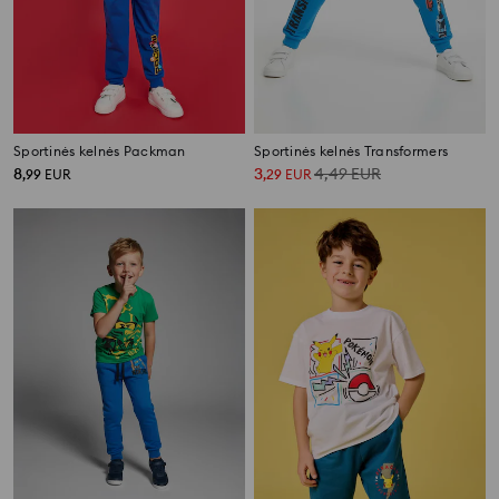
Sportinės kelnės Packman
Sportinės kelnės Transformers
8
3
4,49
EUR
,
99
EUR
,
29
EUR