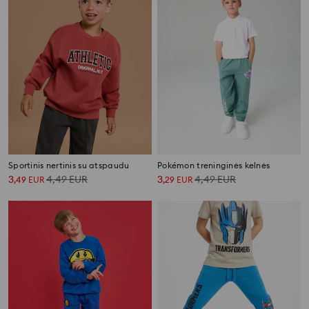
Sportinis nertinis su atspaudu
Pokémon treninginės kelnės
3
4,49
EUR
3
4,49
EUR
,
49
EUR
,
29
EUR