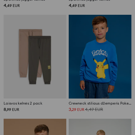
4
4
,
49
EUR
,
49
EUR
Laisvos kelnės 2 pack
Crewneck stiliaus džemperis Pokemon
8
3
4,49
EUR
,
99
EUR
,
29
EUR