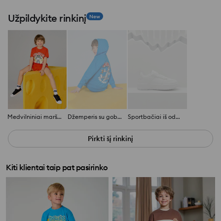
Užpildykite rinkinį
New
Medvilniniai marškinėliai su spauda Tom and Jerry
Džemperis su gobtuvu Tom and Jerry
Sportbačiai iš odos imitacijos
Pirkti šį rinkinį
Kiti klientai taip pat pasirinko