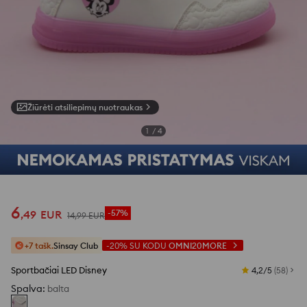
Žiūrėti atsiliepimų nuotraukas
1
/
4
6
,
49
EUR
-57%
14
,
99
EUR
+7 tašk.
Sinsay Club
-20%
SU KODU
OMNI20MORE
Sportbačiai LED Disney
4,2/5
(
58
)
Spalva
:
balta