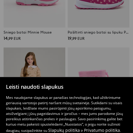
Sniego batai Minnie Mouse
Pašiltinti sniego batai su lipuku PAW Patrol
14
19
,
99
EUR
,
99
EUR
Leisti naudoti slapukus
Mes naudojame slapukus ar panašias technologijas, kad užtikrintume
geriausią vartotojo patirtį naršant mūsų svetainėje. Sutikdami su visais
slapukais, leidžiate mums pasirūpinti jūsų apsirikimo patogumu,
atsižvelgiant į jūsų pageidavimus ir įpročius – mes jums parodome jūsų
poreikius atitinkančias prekes ir paslaugas. Savo pasirinkimą galite bet
kuriuo metu pakeisti spustelėdami „Nuostatos“, o jeigu norite sužinoti
Slapukų politika
Privatumo politika
daugiau, susipažinkite su
ir
.