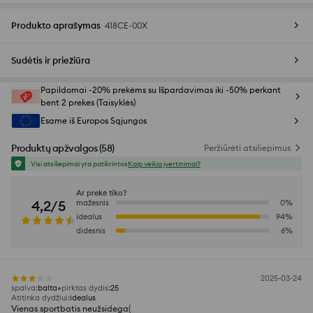
Produkto aprašymas
418CE-00X
Sudėtis ir priežiūra
Papildomai -20% prekėms su Išpardavimas iki -50% perkant
bent 2 prekes (Taisyklės)
Esame iš Europos Sąjungos
Produktų apžvalgos
(
58
)
Peržiūrėti atsiliepimus
Visi atsiliepimai yra patikrintos
Kaip veikia įvertinimai?
Ar prekė tiko?
4,2/5
mažesnis
0
%
idealus
94
%
didesnis
6
%
2025-03-24
spalva
:
balta
pirktas dydis
:
25
Atitinka dydžiui
:
idealus
Vienas sportbatis neužsidega(