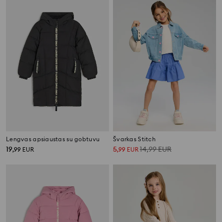
Lengvas apsiaustas su gobtuvu
Švarkas Stitch
19
5
14,99
EUR
,
99
EUR
,
99
EUR