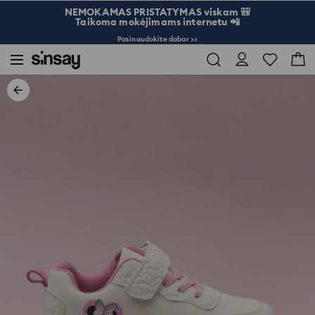
NEMOKAMAS PRISTATYMAS viskam 🎒
Taikoma mokėjimams internetu 📲
Pasinaudokite dabar >>