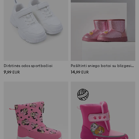
Dirbtinės odos sportbačiai
Pašiltinti sniego batai su blizgesiu PAW Patrol
9
14
,
99
EUR
,
99
EUR