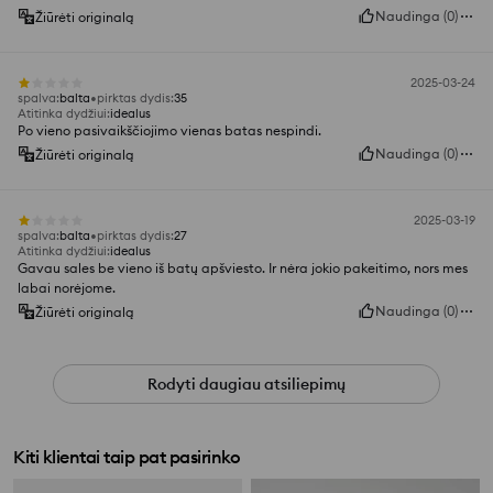
Naudinga
(
0
)
Žiūrėti originalą
2025-03-24
spalva
:
balta
pirktas dydis
:
35
Atitinka dydžiui
:
idealus
Po vieno pasivaikščiojimo vienas batas nespindi.
Naudinga
(
0
)
Žiūrėti originalą
2025-03-19
spalva
:
balta
pirktas dydis
:
27
Atitinka dydžiui
:
idealus
Gavau sales be vieno iš batų apšviesto. Ir nėra jokio pakeitimo, nors mes
labai norėjome.
Naudinga
(
0
)
Žiūrėti originalą
Rodyti daugiau atsiliepimų
Kiti klientai taip pat pasirinko