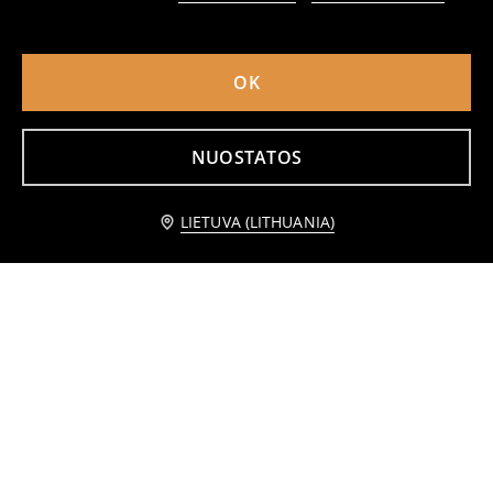
Pašiltinti sniego batai su blizgančia auliuku
Sniego batai LOL Surprise
12
19
,
99
EUR
,
99
EUR
OK
NUOSTATOS
Praneškite man
LIETUVA (LITHUANIA)
Dygsniuoti sniego batai su vilnos pamušalu
Sniego batai su leopardų raštu ir dirbtiniu kailiu
17
10
,
99
EUR
,
99
EUR