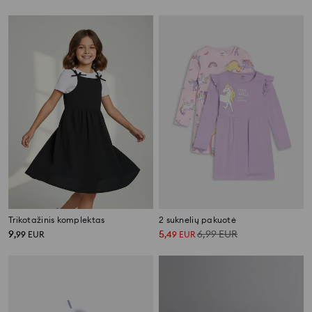
Trikotažinis komplektas
2 suknelių pakuotė
9
5
6,99
EUR
,
99
EUR
,
49
EUR