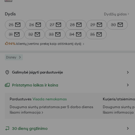
Dydis
Dydžių gidas
25
26
27
28
29
30
31
32
33
34
35
94
%
klientų įvertino prekę kaip atitinkantį dydį
Disney
Galimybė įsigyti parduotuvėje
Pristatymo laikas ir kaina
Parduotuvės
Visada nemokamas
Kurjeris/atsiėmim
Dauguma siuntų pristatomos per 5 darbo dienas
Dauguma siuntų pr
Išsami informacija >
Išsami informacija 
30 dienų grąžinimo