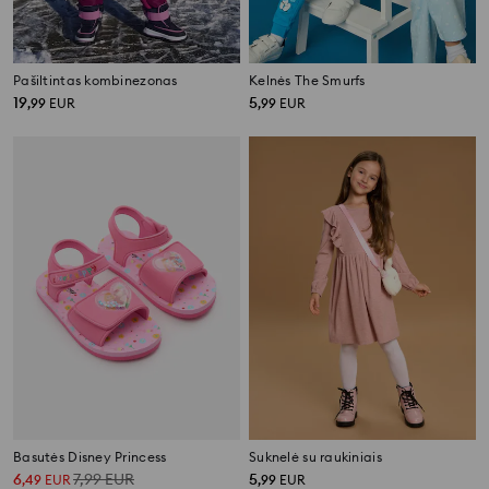
Pašiltintas kombinezonas
Kelnės The Smurfs
19
5
,
99
EUR
,
99
EUR
Basutės Disney Princess
Suknelė su raukiniais
6
7,99
EUR
5
,
49
EUR
,
99
EUR