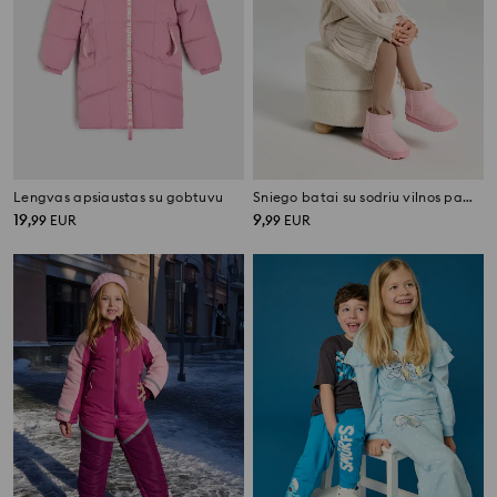
Lengvas apsiaustas su gobtuvu
Sniego batai su sodriu vilnos pamušalu
19
9
,
99
EUR
,
99
EUR