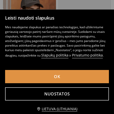
Leisti naudoti slapukus
Mes naudojame slapukus ar panašias technologijas, kad užtikrintume
geriausią vartotojo patirtį naršant mūsų svetainėje. Sutikdami su visais
slapukais, leidžiate mums pasirūpinti jūsų apsirikimo patogumu,
atsižvelgiant į jūsų pageidavimus ir įpročius – mes jums parodome jūsų
poreikius atitinkančias prekes ir paslaugas. Savo pasirinkimą galite bet
kuriuo metu pakeisti spustelėdami „Nuostatos“, o jeigu norite sužinoti
Slapukų politika
Privatumo politika
daugiau, susipažinkite su
ir
.
Kepurė su snapeliu
Stulpelių rašto kepurė
0
3,49
EUR
3
,
99
EUR
,
49
EUR
OK
NUOSTATOS
Praneškite man
LIETUVA (LITHUANIA)