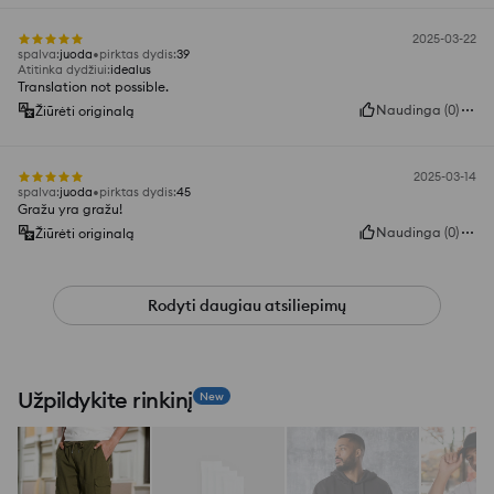
2025-03-22
spalva
:
juoda
pirktas dydis
:
39
Atitinka dydžiui
:
idealus
Translation not possible.
Naudinga
(
0
)
Žiūrėti originalą
2025-03-14
spalva
:
juoda
pirktas dydis
:
45
Gražu yra gražu!
Naudinga
(
0
)
Žiūrėti originalą
Rodyti daugiau atsiliepimų
Užpildykite rinkinį
New