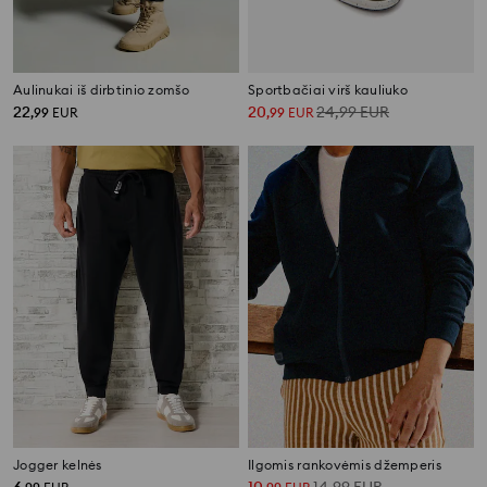
Aulinukai iš dirbtinio zomšo
Sportbačiai virš kauliuko
22
20
24,99
EUR
,
99
EUR
,
99
EUR
Jogger kelnės
Ilgomis rankovėmis džemperis
6
10
14,99
EUR