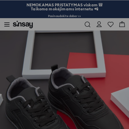
NEMOKAMAS PRISTATYMAS viskam 🎒
Taikoma mokėjimams internetu 📲
Pasinaudokite dabar >>
Sinsay
Vyrams
Aksesuarai
Sportbačiai iš odos imitacijos