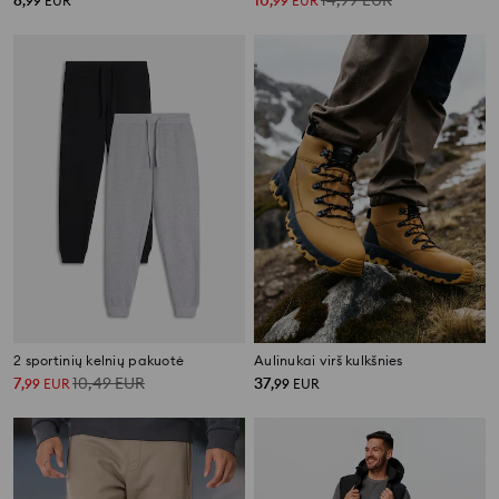
,
99
EUR
,
99
EUR
2 sportinių kelnių pakuotė
Aulinukai virš kulkšnies
7
10,49
EUR
37
,
99
EUR
,
99
EUR