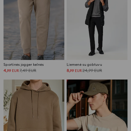
Sportinės jogger kelnės
Liemenė su gobtuvu
4
7,49
EUR
8
24,99
EUR
,
99
EUR
,
99
EUR