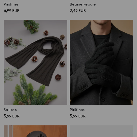
Pirštinės
Beanie kepurė
6
2
,
99
EUR
,
49
EUR
Šalikas
Pirštinės
5
5
,
99
EUR
,
99
EUR