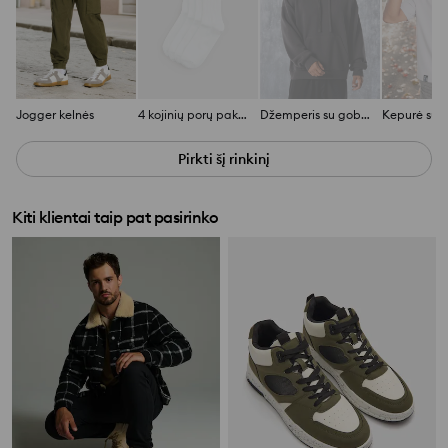
Jogger kelnės
4 kojinių porų pakuotė
Džemperis su gobtuvu
Pirkti šį rinkinį
Kiti klientai taip pat pasirinko