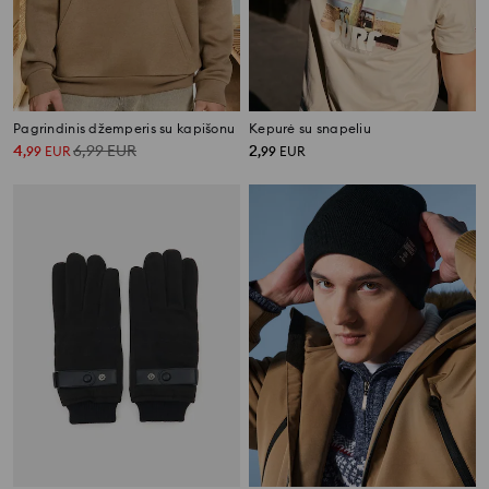
Pagrindinis džemperis su kapišonu
Kepurė su snapeliu
4
6,99
EUR
2
,
99
EUR
,
99
EUR