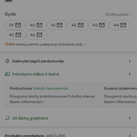
Dydis
Dydžių gidas
39
40
41
42
43
44
45
46
88
%
klientų įvertino prekę kaip atitinkantį dydį
Galimybė įsigyti parduotuvėje
Pristatymo laikas ir kaina
Parduotuvės
Visada nemokamas
Kurjeris/atsiėmim
Dauguma siuntų pristatomos per 5 darbo dienas
Dauguma siuntų pr
Išsami informacija >
Išsami informacija 
30 dienų grąžinimo
Produkto aprašymas
618CD-99X