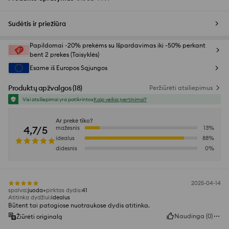
Sudėtis ir priežiūra
Papildomai -20% prekėms su Išpardavimas iki -50% perkant
bent 2 prekes (Taisyklės)
Esame iš Europos Sąjungos
Produktų apžvalgos
(
18
)
Peržiūrėti atsiliepimus
Visi atsiliepimai yra patikrintos
Kaip veikia įvertinimai?
Ar prekė tiko?
4,7/5
mažesnis
13
%
idealus
88
%
didesnis
0
%
2025-04-14
spalva
:
juoda
pirktas dydis
:
41
Atitinka dydžiui
:
idealus
Būtent tai patogiose nuotraukose dydis atitinka.
Naudinga
(
0
)
Žiūrėti originalą