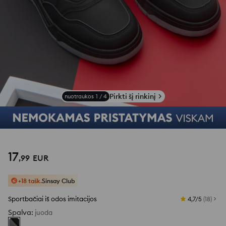
Pirkti šį rinkinį
nuotraukos
1
/
4
17
,
99
EUR
+18 tašk.
Sinsay Club
Sportbačiai iš odos imitacijos
4,7/5
(
18
)
Spalva
:
juoda