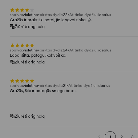
spalva
:
violetinė
pirktas dydis
:
22
Atitinka dydžiui
:
idealus
Gražūs ir praktiški batai, jie lengvai tinka. 👍
Žiūrėti originalą
spalva
:
violetinė
pirktas dydis
:
24
Atitinka dydžiui
:
idealus
Labai šilta, patogu, kokybiška.
Žiūrėti originalą
spalva
:
violetinė
pirktas dydis
:
21
Atitinka dydžiui
:
idealus
Gražūs, šilti ir patogūs sniego batai.
Žiūrėti originalą
1
2
3