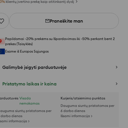
0
%
klientų įvertino prekę kaip atitinkantį dydį
Praneškite man
Papildomai -20% prekėms su Išpardavimas iki -50% perkant bent 2
prekes (Taisyklės)
Esame iš Europos Sąjungos
Galimybė įsigyti parduotuvėje
Pristatymo laikas ir kaina
arduotuvės
Visada
Kurjeris/atsiėmimo punktas
nemokamas
Dauguma siuntų pristatomos per
auguma siuntų pristatomos per
6 darbo dienas
 darbo dienas
Išsami informacija >
šsami informacija >