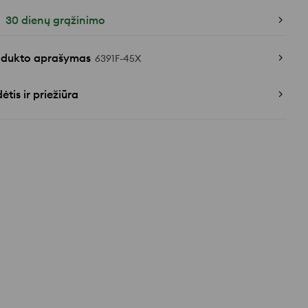
30 dienų grąžinimo
odukto aprašymas
6391F-45X
ėtis ir priežiūra