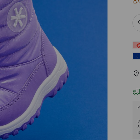
8
P
D
5
I