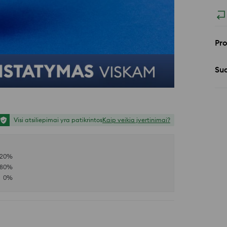
Pr
Sud
Visi atsiliepimai yra patikrintos
Kaip veikia įvertinimai?
20
%
80
%
0
%