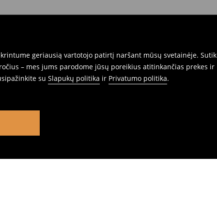
rintume geriausią vartotojo patirtį naršant mūsų svetainėje. Sutik
pročius – mes jums parodome jūsų poreikius atitinkančias prekes ir 
usipažinkite su
Slapukų politika
ir
Privatumo politika
.