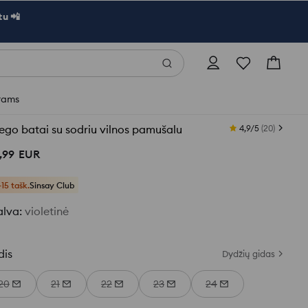
u 📲
rams
ego batai su sodriu vilnos pamušalu
4,9/5
(
20
)
,
99
EUR
+15 tašk.
Sinsay Club
alva
:
violetinė
dis
Dydžių gidas
20
21
22
23
24