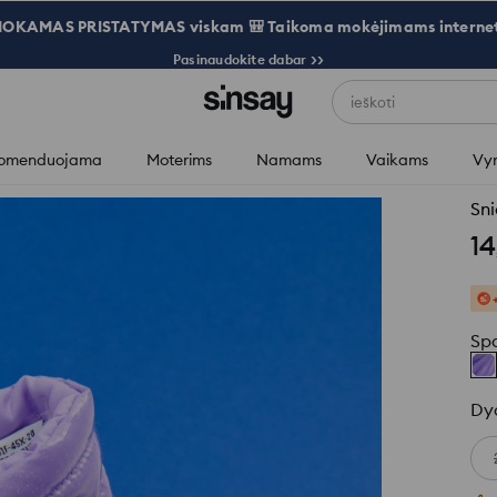
OKAMAS PRISTATYMAS viskam 🎒 Taikoma mokėjimams internet
Pasinaudokite dabar >>
ieškoti
omenduojama
Moterims
Namams
Vaikams
Vy
Sni
14
Sp
Dy