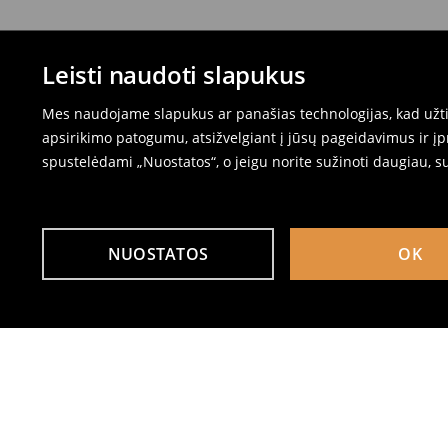
Leisti naudoti slapukus
Mes naudojame slapukus ar panašias technologijas, kad užtik
apsirikimo patogumu, atsižvelgiant į jūsų pageidavimus ir į
spustelėdami „Nuostatos“, o jeigu norite sužinoti daugiau, s
NUOSTATOS
OK