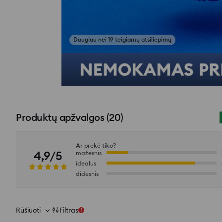
Žiūrėti atsiliepimų nuotraukas
Produktų apžvalgos
(
20
)
Ar prekė tiko?
4,9/5
mažesnis
idealus
didesnis
Rūšiuoti
Filtras
1