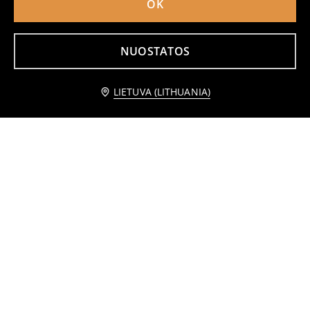
OK
NUOSTATOS
Praneškite man
LIETUVA (LITHUANIA)
Pončas
Skara
12
9
,
99
EUR
,
99
EUR