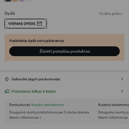
Dydis
Dydžių gidas
VIENAS DYDIS
Pasirinktas dydis nėra prieinamas
Žiūrėti panašius produktus
Galimybė įsigyti parduotuvėje
Pristatymo laikas ir kaina
Parduotuvės
Visada nemokamas
Kurjeris/atsiėmim
Dauguma siuntų pristatomos per 5 darbo dienas
Dauguma siuntų pr
Išsami informacija >
Išsami informacija 