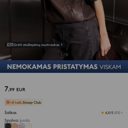
Žiūrėti atsiliepimų nuotraukas
1
/
4
7
,
99
EUR
+8 tašk.
Sinsay Club
Šalikas
4,9/5
(
93
)
Spalva
:
juoda