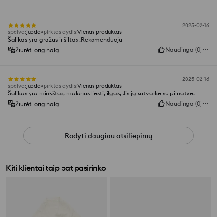
2025-02-16
spalva
:
juoda
pirktas dydis
:
Vienas produktas
Šalikas yra gražus ir šiltas .Rekomenduoju
Naudinga
(
0
)
Žiūrėti originalą
2025-02-16
spalva
:
juoda
pirktas dydis
:
Vienas produktas
Šalikas yra minkštas, malonus liesti, ilgas, Jis ją sutvarkė su pilnatve.
Naudinga
(
0
)
Žiūrėti originalą
Rodyti daugiau atsiliepimų
Kiti klientai taip pat pasirinko