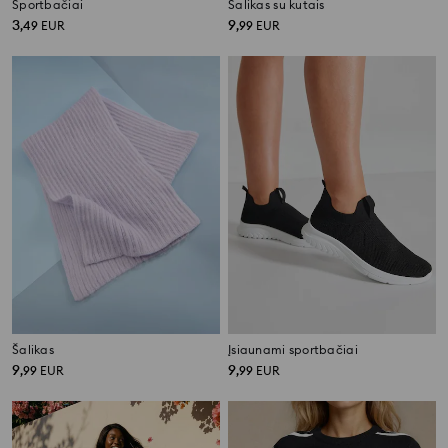
Sportbačiai
Šalikas su kutais
3
9
,
49
EUR
,
99
EUR
Šalikas
Įsiaunami sportbačiai
9
9
,
99
EUR
,
99
EUR