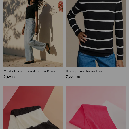
Medvilniniai marškinėliai Basic
Džemperis dryžuotas
2
7
,
49
EUR
,
99
EUR