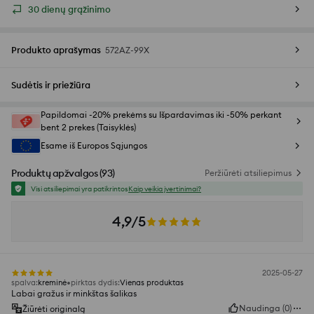
30 dienų grąžinimo
Produkto aprašymas
572AZ-99X
Sudėtis ir priežiūra
Papildomai -20% prekėms su Išpardavimas iki -50% perkant
bent 2 prekes (Taisyklės)
Esame iš Europos Sąjungos
Produktų apžvalgos
(
93
)
Peržiūrėti atsiliepimus
Visi atsiliepimai yra patikrintos
Kaip veikia įvertinimai?
4,9/5
2025-05-27
spalva
:
kreminė
pirktas dydis
:
Vienas produktas
Labai gražus ir minkštas šalikas
Naudinga
(
0
)
Žiūrėti originalą