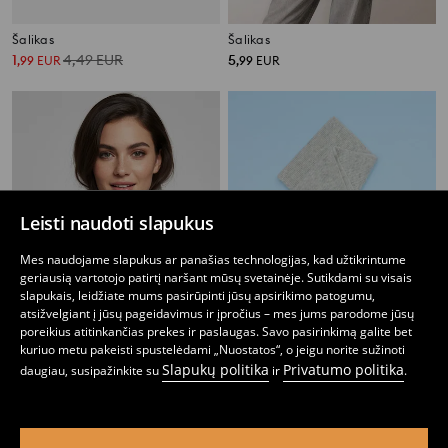
Šalikas
Šalikas
1
4,49
EUR
5
,
99
EUR
,
99
EUR
Leisti naudoti slapukus
Mes naudojame slapukus ar panašias technologijas, kad užtikrintume
geriausią vartotojo patirtį naršant mūsų svetainėje. Sutikdami su visais
slapukais, leidžiate mums pasirūpinti jūsų apsirikimo patogumu,
atsižvelgiant į jūsų pageidavimus ir įpročius – mes jums parodome jūsų
poreikius atitinkančias prekes ir paslaugas. Savo pasirinkimą galite bet
kuriuo metu pakeisti spustelėdami „Nuostatos“, o jeigu norite sužinoti
Slapukų politika
Privatumo politika
daugiau, susipažinkite su
ir
.
Šalikas
Šalikas
6
7
,
99
EUR
,
99
EUR