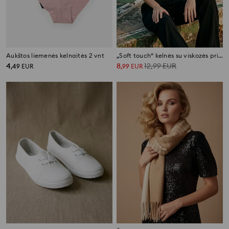
Aukštos liemenės kelnaitės 2 vnt
„Soft touch“ kelnės su viskozės priemaiša
4
8
12,99
EUR
,
49
EUR
,
99
EUR