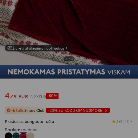
Žiūrėti atsiliepimų nuotraukas
1
/
3
4
,
49
EUR
-50%
8
,
99
EUR
+5 tašk.
Sinsay Club
-20%
SU KODU
OMNI20MORE
Pleidas su banguotu raštu
5/5
(
47
)
Spalva
:
raudona