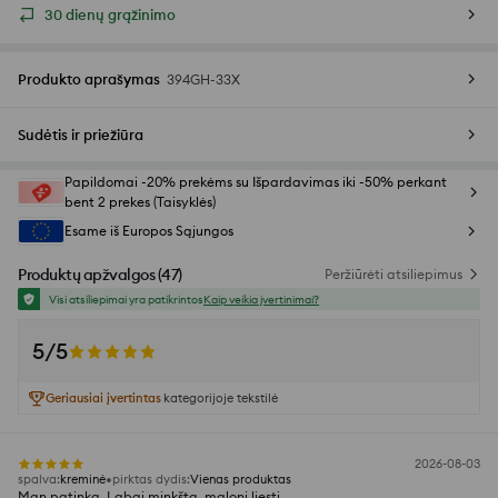
30 dienų grąžinimo
Produkto aprašymas
394GH-33X
Sudėtis ir priežiūra
Papildomai -20% prekėms su Išpardavimas iki -50% perkant
bent 2 prekes (Taisyklės)
Esame iš Europos Sąjungos
Produktų apžvalgos
(
47
)
Peržiūrėti atsiliepimus
Visi atsiliepimai yra patikrintos
Kaip veikia įvertinimai?
5/5
Geriausiai įvertintas
kategorijoje tekstilė
2026-08-03
spalva
:
kreminė
pirktas dydis
:
Vienas produktas
Man patinka. Labai minkšta, maloni liesti.