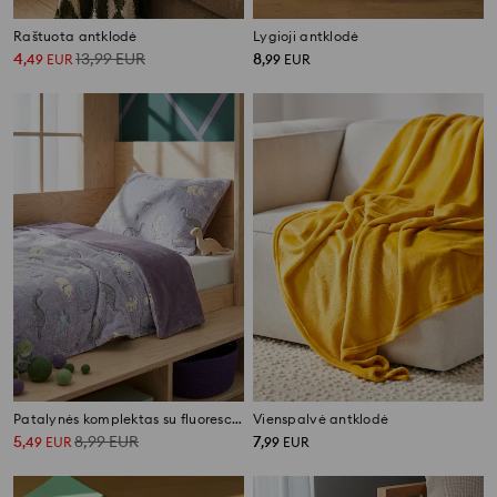
Raštuota antklodė
Lygioji antklodė
4
13,99
EUR
8
,
49
EUR
,
99
EUR
Patalynės komplektas su fluorescenciniu raštu
Vienspalvė antklodė
5
8,99
EUR
7
,
49
EUR
,
99
EUR