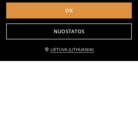
OK
NUOSTATOS
LIETUVA (LITHUANIA)
Antklodė su reljefiniu šachmatų raštu
Antklodė su reljefiniu raštu
14
10
,
99
EUR
,
99
EUR