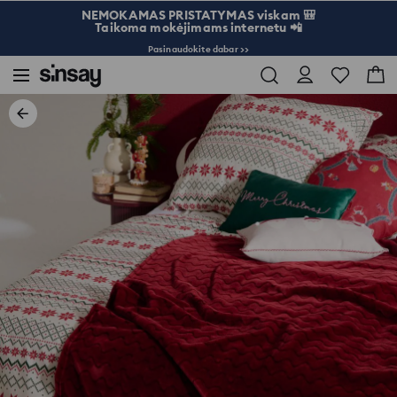
NEMOKAMAS PRISTATYMAS viskam 🎒
Taikoma mokėjimams internetu 📲
Pasinaudokite dabar >>