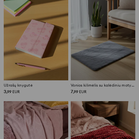
Užrašų knygutė
Vonios kilimėlis su kalėdiniu motyvu
3
7
,
99
EUR
,
99
EUR