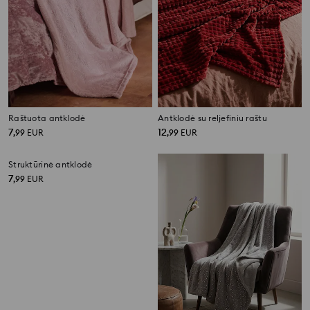
Raštuota antklodė
Antklodė su reljefiniu raštu
7
12
,
99
EUR
,
99
EUR