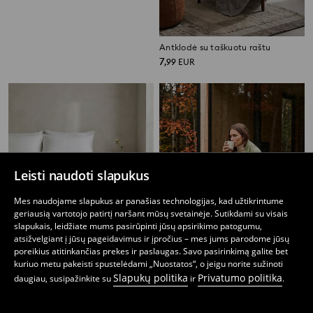
Struktūrinė antklodė
Antklodė su taškuotu raštu
7
7
,
99
EUR
,
99
EUR
Leisti naudoti slapukus
Mes naudojame slapukus ar panašias technologijas, kad užtikrintume
geriausią vartotojo patirtį naršant mūsų svetainėje. Sutikdami su visais
slapukais, leidžiate mums pasirūpinti jūsų apsirikimo patogumu,
atsižvelgiant į jūsų pageidavimus ir įpročius – mes jums parodome jūsų
poreikius atitinkančias prekes ir paslaugas. Savo pasirinkimą galite bet
kuriuo metu pakeisti spustelėdami „Nuostatos“, o jeigu norite sužinoti
Slapukų politika
Privatumo politika
daugiau, susipažinkite su
ir
.
Struktūrinė antklodė
Antklodė su lapų raštu
10
7
,
99
EUR
,
99
EUR