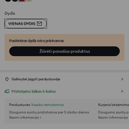
Dydis
VIENAS DYDIS
Pasirinktas dydis nėra prieinamas
Žiūrėti panašius produktus
Galimybė įsigyti parduotuvėje
Pristatymo laikas ir kaina
Parduotuvės
Visada nemokamas
Kurjeris/atsiėmim
Dauguma siuntų pristatomos per 5 darbo dienas
Dauguma siuntų pr
Išsami informacija >
Išsami informacija 