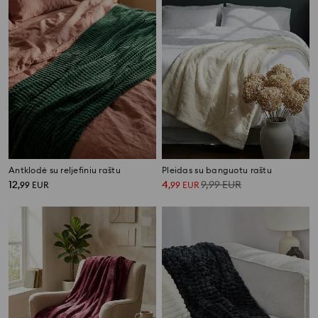
Antklodė su reljefiniu raštu
Pleidas su banguotu raštu
12
4
9,99
EUR
,
99
EUR
,
99
EUR