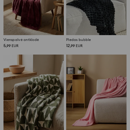
Vienspalvė antklodė
Pledas bubble
5
12
,
99
EUR
,
99
EUR