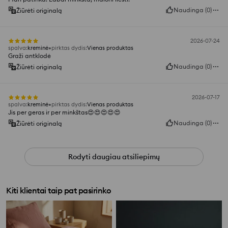
Naudinga
(
0
)
Žiūrėti originalą
2026-07-24
spalva
:
kreminė
pirktas dydis
:
Vienas produktas
Graži antklodė
Naudinga
(
0
)
Žiūrėti originalą
2026-07-17
spalva
:
kreminė
pirktas dydis
:
Vienas produktas
Jis per geras ir per minkštas😍😍😍😍😍
Naudinga
(
0
)
Žiūrėti originalą
Rodyti daugiau atsiliepimų
Kiti klientai taip pat pasirinko