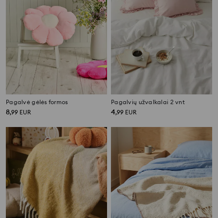
Pagalvė gėlės formos
Pagalvių užvalkalai 2 vnt
8
4
,
99
EUR
,
99
EUR