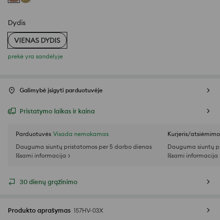
Dydis
VIENAS DYDIS
prekė yra sandėlyje
Galimybė įsigyti parduotuvėje
Pristatymo laikas ir kaina
Parduotuvės
Visada nemokamas
Kurjeris/atsiėmim
Dauguma siuntų pristatomos per 5 darbo dienas
Dauguma siuntų pr
Išsami informacija >
Išsami informacija 
30 dienų grąžinimo
Produkto aprašymas
157HV-03X