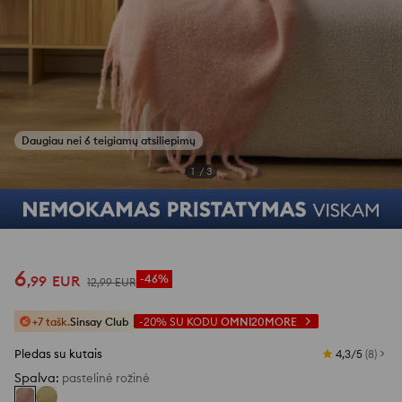
Žiūrėti atsiliepimų nuotraukas
1
/
3
6
,
99
EUR
-46%
12
,
99
EUR
+7 tašk.
Sinsay Club
-20%
SU KODU
OMNI20MORE
Pledas su kutais
4,3/5
(
8
)
Spalva
:
pastelinė rožinė