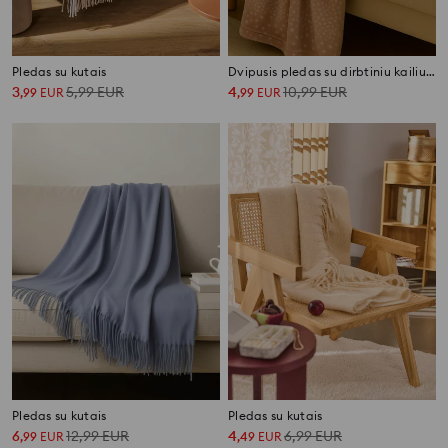
Pledas su kutais
Dvipusis pledas su dirbtiniu kailiu ir flisu
3
5,99
EUR
4
10,99
EUR
,
99
EUR
,
99
EUR
Pledas su kutais
Pledas su kutais
6
12,99
EUR
4
6,99
EUR
,
99
EUR
,
49
EUR