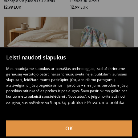
Vienspalvis pledas su kutais
Pledas su kutais
12
12
,
99
EUR
,
99
EUR
Leisti naudoti slapukus
Mes naudojame slapukus ar panašias technologijas, kad užtikrintume
geriausią vartotojo patirtį naršant mūsų svetainėje. Sutikdami su visais
slapukais, leidžiate mums pasirūpinti jūsų apsirikimo patogumu,
atsižvelgiant į jūsų pageidavimus ir įpročius – mes jums parodome jūsų
poreikius atitinkančias prekes ir paslaugas. Savo pasirinkimą galite bet
kuriuo metu pakeisti spustelėdami „Nuostatos“, o jeigu norite sužinoti
Slapukų politika
Privatumo politika
daugiau, susipažinkite su
ir
.
Pledukas su bouclé apdaila
Antklodė su gėlių motyvu ir kutais
10
4
12,99
EUR
,
99
EUR
,
49
EUR
OK