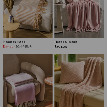
Pledas su kutais
Pledas su kutais
5
10,49
EUR
8
,
49
EUR
,
99
EUR