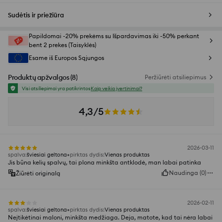
Sudėtis ir priežiūra
Papildomai -20% prekėms su Išpardavimas iki -50% perkant
bent 2 prekes (Taisyklės)
Esame iš Europos Sąjungos
Produktų apžvalgos
(
8
)
Peržiūrėti atsiliepimus
Visi atsiliepimai yra patikrintos
Kaip veikia įvertinimai?
4,3/5
2026-03-11
spalva
:
šviesiai geltona
pirktas dydis
:
Vienas produktas
Jis būna kelių spalvų, tai plona minkšta antklodė, man labai patinka
Naudinga
(
0
)
Žiūrėti originalą
2026-02-11
spalva
:
šviesiai geltona
pirktas dydis
:
Vienas produktas
Neįtikėtinai maloni, minkšta medžiaga. Deja, matote, kad tai nėra labai