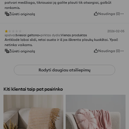
patvari medžiaga, tikriausiai ją galite plauti tik atsargiai, galbūt
rankomis.
Naudinga
(
0
)
Žiūrėti originalą
2026-02-05
spalva
:
šviesiai geltona
pirktas dydis
:
Vienas produktas
Antklodė labai slidi, retai austa ir iš jos iškrenta plaukų kuokštai. Ypač
netinka vaikams.
Naudinga
(
0
)
Žiūrėti originalą
Rodyti daugiau atsiliepimų
Kiti klientai taip pat pasirinko