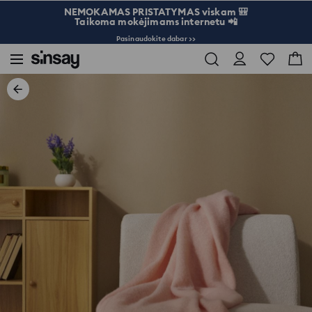
NEMOKAMAS PRISTATYMAS viskam 🎒
Taikoma mokėjimams internetu 📲
Pasinaudokite dabar >>