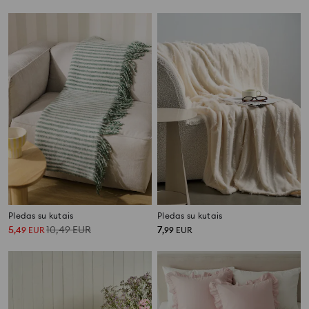
Pledas su kutais
Pledas su kutais
5
10,49
EUR
7
,
49
EUR
,
99
EUR