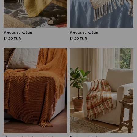
Pledas su kutais
Pledas su kutais
12
12
,
99
EUR
,
99
EUR