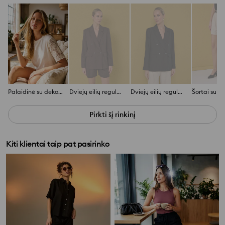
Palaidinė su dekoratyvinėmis trumpomis crochet rankovėmis
Dviejų eilių regular fit viskozinis švarkas su lino mišiniu
Dviejų eilių regular fit viskozinis švarkas su lino mišiniu
Pirkti šį rinkinį
Kiti klientai taip pat pasirinko