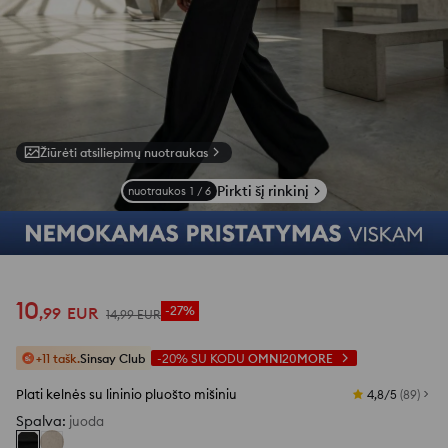
Žiūrėti atsiliepimų nuotraukas
Pirkti šį rinkinį
nuotraukos
1
/
6
10
,
99
EUR
-27%
14
,
99
EUR
+11 tašk.
Sinsay Club
-20%
SU KODU
OMNI20MORE
Plati kelnės su lininio pluošto mišiniu
4,8/5
(
89
)
Spalva
:
juoda