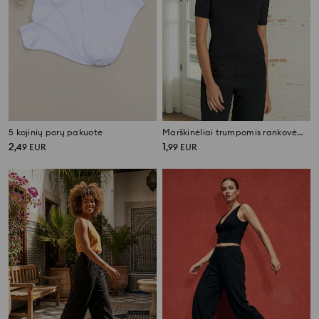
5 kojinių porų pakuotė
Marškinėliai trumpomis rankovėmis
2
1
,
49
EUR
,
99
EUR