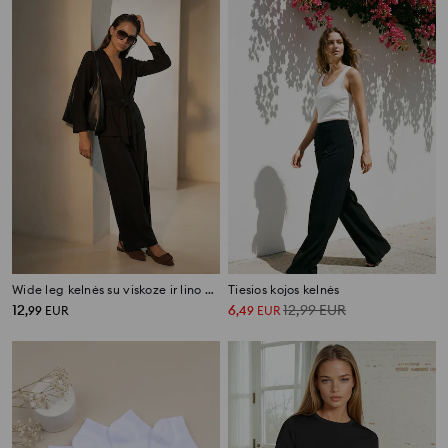
Wide leg kelnės su viskoze ir lino mišiniu
Tiesios kojos kelnės
12
6
12,99
EUR
,
99
EUR
,
49
EUR