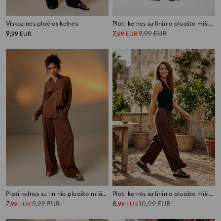
Viskozinės plačios kelnės
Plati kelnės su lininio pluošto mišiniu
9
7
9,99
EUR
,
99
EUR
,
99
EUR
Plati kelnės su lininio pluošto mišiniu
Plati kelnės su lininio pluošto mišiniu
7
9,99
EUR
8
10,99
EUR
,
99
EUR
,
99
EUR