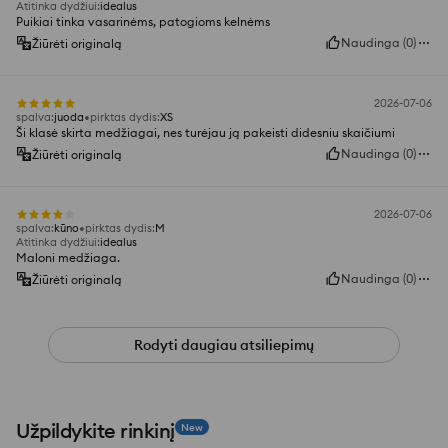
Atitinka dydžiui
:
idealus
Puikiai tinka vasarinėms, patogioms kelnėms
Naudinga
(
0
)
Žiūrėti originalą
2026-07-06
spalva
:
juoda
pirktas dydis
:
XS
Ši klasė skirta medžiagai, nes turėjau ją pakeisti didesniu skaičiumi
Naudinga
(
0
)
Žiūrėti originalą
2026-07-06
spalva
:
kūno
pirktas dydis
:
M
Atitinka dydžiui
:
idealus
Maloni medžiaga.
Naudinga
(
0
)
Žiūrėti originalą
Rodyti daugiau atsiliepimų
Užpildykite rinkinį
New