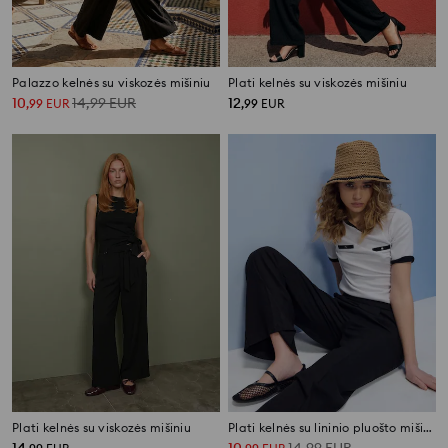
Palazzo kelnės su viskozės mišiniu
Plati kelnės su viskozės mišiniu
10
14,99
EUR
12
,
99
EUR
,
99
EUR
Plati kelnės su viskozės mišiniu
Plati kelnės su lininio pluošto mišiniu
14
10
14,99
EUR