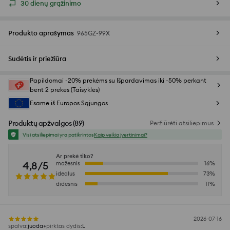
30 dienų grąžinimo
Produkto aprašymas
965GZ-99X
Sudėtis ir priežiūra
Papildomai -20% prekėms su Išpardavimas iki -50% perkant
bent 2 prekes (Taisyklės)
Esame iš Europos Sąjungos
Produktų apžvalgos
(
89
)
Peržiūrėti atsiliepimus
Visi atsiliepimai yra patikrintos
Kaip veikia įvertinimai?
Ar prekė tiko?
4,8/5
mažesnis
16
%
idealus
73
%
didesnis
11
%
2026-07-16
spalva
:
juoda
pirktas dydis
:
L