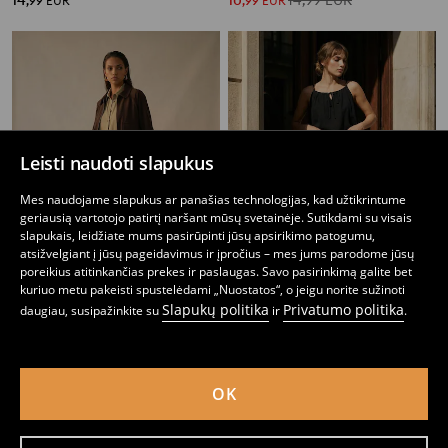
,
99
EUR
,
99
EUR
Leisti naudoti slapukus
Mes naudojame slapukus ar panašias technologijas, kad užtikrintume
geriausią vartotojo patirtį naršant mūsų svetainėje. Sutikdami su visais
slapukais, leidžiate mums pasirūpinti jūsų apsirikimo patogumu,
atsižvelgiant į jūsų pageidavimus ir įpročius – mes jums parodome jūsų
poreikius atitinkančias prekes ir paslaugas. Savo pasirinkimą galite bet
kuriuo metu pakeisti spustelėdami „Nuostatos“, o jeigu norite sužinoti
Slapukų politika
Privatumo politika
daugiau, susipažinkite su
ir
.
Plati kelnės su viskozės mišiniu
Plati kelnės su lininio pluošto mišiniu
14
9
12,99
EUR
,
99
EUR
,
99
EUR
OK