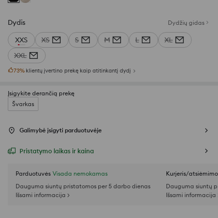
Dydis
Dydžių gidas
XXS
XS
S
M
L
XL
XXL
73
%
klientų įvertino prekę kaip atitinkantį dydį
Įsigykite derančią prekę
Švarkas
Galimybė įsigyti parduotuvėje
Pristatymo laikas ir kaina
Parduotuvės
Visada nemokamas
Kurjeris/atsiėmim
Dauguma siuntų pristatomos per 5 darbo dienas
Dauguma siuntų pr
Išsami informacija >
Išsami informacija 