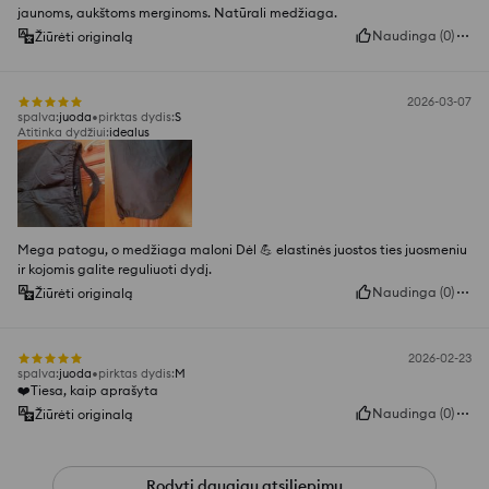
jaunoms, aukštoms merginoms. Natūrali medžiaga.
Naudinga
(
0
)
Žiūrėti originalą
2026-03-07
spalva
:
juoda
pirktas dydis
:
S
Atitinka dydžiui
:
idealus
Mega patogu, o medžiaga maloni Dėl 💪 elastinės juostos ties juosmeniu
ir kojomis galite reguliuoti dydį.
Naudinga
(
0
)
Žiūrėti originalą
2026-02-23
spalva
:
juoda
pirktas dydis
:
M
❤️Tiesa, kaip aprašyta
Naudinga
(
0
)
Žiūrėti originalą
Rodyti daugiau atsiliepimų