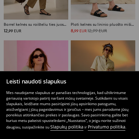
Barrel kelnės su raišteliu ties juosmeniu
Plati kelnės su lininio pluošto mišiniu
12
8
12,99
EUR
,
99
EUR
,
99
EUR
Leisti naudoti slapukus
Mes naudojame slapukus ar panašias technologijas, kad užtikrintume
geriausią vartotojo patirtį naršant mūsų svetainėje. Sutikdami su visais
slapukais, leidžiate mums pasirūpinti jūsų apsirikimo patogumu,
atsižvelgiant į jūsų pageidavimus ir įpročius – mes jums parodome jūsų
poreikius atitinkančias prekes ir paslaugas. Savo pasirinkimą galite bet
kuriuo metu pakeisti spustelėdami „Nuostatos“, o jeigu norite sužinoti
Slapukų politika
Privatumo politika
daugiau, susipažinkite su
ir
.
Muslino plačios kelnės
Plati kelnės su lininio pluošto mišiniu
9
12,99
EUR
7
9,99
EUR
,
99
EUR
,
99
EUR