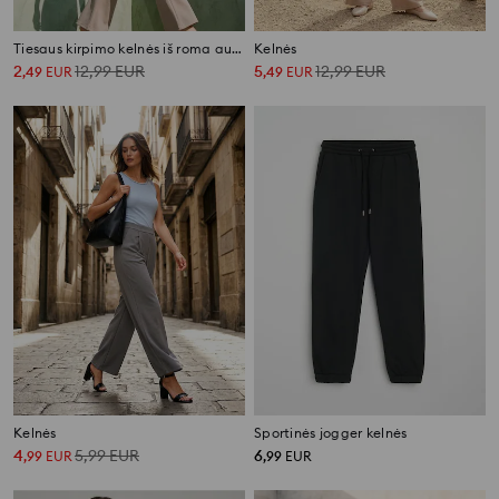
Tiesaus kirpimo kelnės iš roma audinio
Kelnės
2
12,99
EUR
5
12,99
EUR
,
49
EUR
,
49
EUR
Kelnės
Sportinės jogger kelnės
4
5,99
EUR
6
,
99
EUR
,
99
EUR