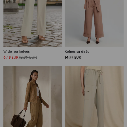
Wide leg kelnės
Kelnės su diržu
6
12,99
EUR
14
,
49
EUR
,
99
EUR