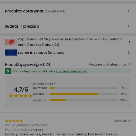
Produkto aprašymas
679BA-09X
Sudėtis ir priežiūra
Papildomai -20% prekėms su Išpardavimas iki -50% perkant
bent 2 prekes (Taisyklės)
Esame iš Europos Sąjungos
Produktų apžvalgos
(
124
)
Peržiūrėti atsiliepimus
Visi atsiliepimai yra patikrintos
Kaip veikia įvertinimai?
Ar prekė tiko?
4,7/5
mažesnis
5
%
idealus
72
%
didesnis
23
%
2026-05-18
spalva
:
juoda
pirktas dydis
:
L
Atitinka dydžiui
:
didesnis
Labai gražios kelnės, nors tai ne mano kirpimas, bet rekomenduoju