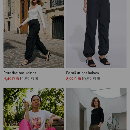
Parašiutinės kelnės
Parašiutinės kelnės
4
14,99
EUR
8
10,99
EUR
,
49
EUR
,
99
EUR