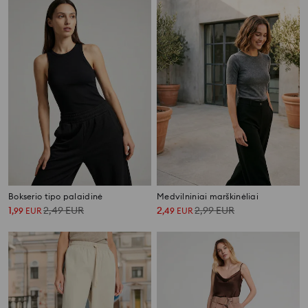
Bokserio tipo palaidinė
Medvilniniai marškinėliai
1
2,49
EUR
2
2,99
EUR
,
99
EUR
,
49
EUR