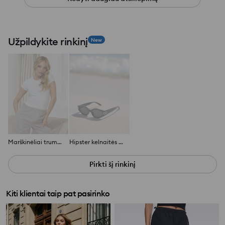
Užpildykite rinkinį
New
Marškinėliai trumpomis rankovėmis
Hipster kelnaitės 2 pakuotė
Pirkti šį rinkinį
Kiti klientai taip pat pasirinko