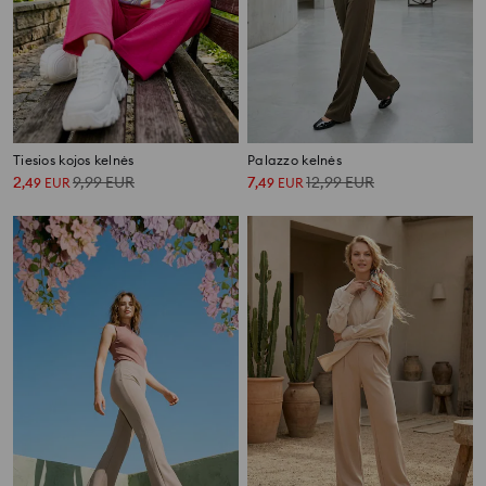
Tiesios kojos kelnės
Palazzo kelnės
2
9,99
EUR
7
12,99
EUR
,
49
EUR
,
49
EUR