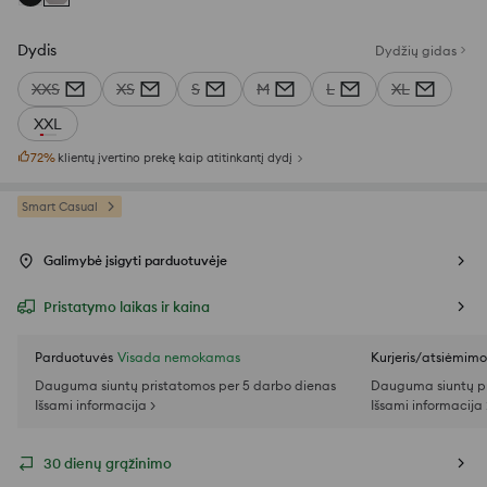
Dydis
Dydžių gidas
XXS
XS
S
M
L
XL
XXL
72
%
klientų įvertino prekę kaip atitinkantį dydį
Smart Casual
Galimybė įsigyti parduotuvėje
Pristatymo laikas ir kaina
Parduotuvės
Visada nemokamas
Kurjeris/atsiėmim
Dauguma siuntų pristatomos per 5 darbo dienas
Dauguma siuntų pr
Išsami informacija >
Išsami informacija 
30 dienų grąžinimo