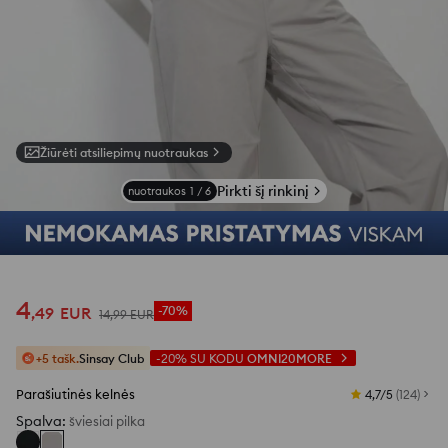
Žiūrėti atsiliepimų nuotraukas
Pirkti šį rinkinį
nuotraukos
1
/
6
4
,
49
EUR
-70%
14
,
99
EUR
+5 tašk.
Sinsay Club
-20%
SU KODU
OMNI20MORE
Parašiutinės kelnės
4,7/5
(
124
)
Spalva
:
šviesiai pilka