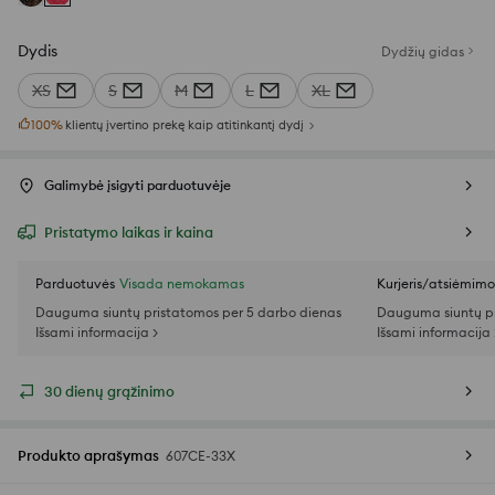
Dydis
Dydžių gidas
XS
S
M
L
XL
100
%
klientų įvertino prekę kaip atitinkantį dydį
Galimybė įsigyti parduotuvėje
Pristatymo laikas ir kaina
Parduotuvės
Visada nemokamas
Kurjeris/atsiėmim
Dauguma siuntų pristatomos per 5 darbo dienas
Dauguma siuntų pr
Išsami informacija >
Išsami informacija 
30 dienų grąžinimo
Produkto aprašymas
607CE-33X