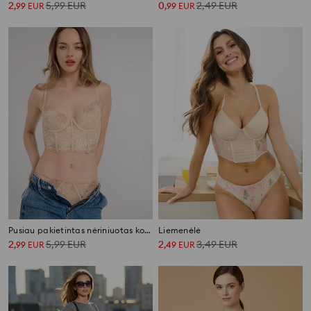
2
5,99
EUR
0
2,49
EUR
,
99
EUR
,
99
EUR
Pusiau pakietintas nėriniuotas korsetas
Liemenėlė
2
5,99
EUR
2
3,49
EUR
,
99
EUR
,
49
EUR