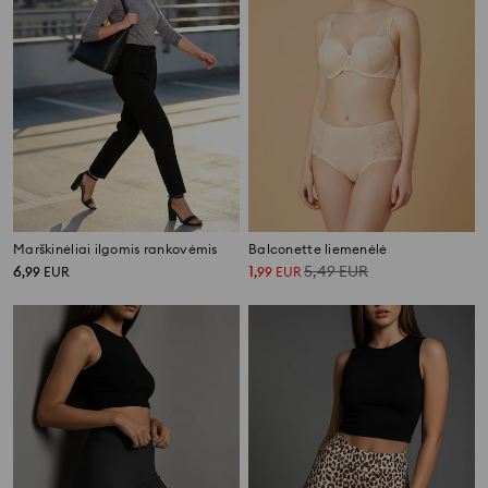
Marškinėliai ilgomis rankovėmis
Balconette liemenėlė
6
1
5,49
EUR
,
99
EUR
,
99
EUR