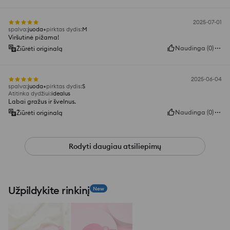
2025-07-01
spalva
:
juoda
pirktas dydis
:
M
Viršutinė pižama!
Naudinga
(
0
)
Žiūrėti originalą
2025-06-04
spalva
:
juoda
pirktas dydis
:
S
Atitinka dydžiui
:
idealus
Labai gražus ir švelnus.
Naudinga
(
0
)
Žiūrėti originalą
Rodyti daugiau atsiliepimų
Užpildykite rinkinį
New