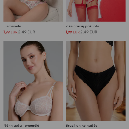
Liemenėlė
2 kelnaičių pakuotė
1
2,49
EUR
1
2,49
EUR
,
99
EUR
,
99
EUR
Nėriniuota liemenėlė
Brazilian kelnaitės