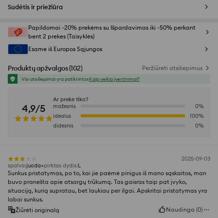
Sudėtis ir priežiūra
Papildomai -20% prekėms su Išpardavimas iki -50% perkant
bent 2 prekes (Taisyklės)
Esame iš Europos Sąjungos
Produktų apžvalgos
(
102
)
Peržiūrėti atsiliepimus
Visi atsiliepimai yra patikrintos
Kaip veikia įvertinimai?
Ar prekė tiko?
4,9/5
mažesnis
0
%
idealus
100
%
didesnis
0
%
2025-09-03
spalva
:
juoda
pirktas dydis
:
L
Sunkus pristatymas, po to, kai jie paėmė pinigus iš mano sąskaitos, man
buvo pranešta apie atsargų trūkumą. Tas gaisras taip pat įvyko,
situaciją, kurią supratau, bet laukiau per ilgai. Apskritai pristatymas yra
labai sunkus.
Naudinga
(
0
)
Žiūrėti originalą