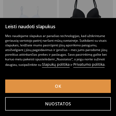
Leisti naudoti slapukus
Mes naudojame slapukus ar panašias technologijas, kad užtikrintume
geriausią vartotojo patirtį naršant mūsų svetainėje. Sutikdami su visais
slapukais, leidžiate mums pasirūpinti jūsų apsirikimo patogumu,
atsižvelgiant į jūsų pageidavimus ir įpročius – mes jums parodome jūsų
poreikius atitinkančias prekes ir paslaugas. Savo pasirinkimą galite bet
kuriuo metu pakeisti spustelėdami „Nuostatos“, o jeigu norite sužinoti
Slapukų politika
Privatumo politika
daugiau, susipažinkite su
ir
.
2 push up liemenėlių pakuotė
Push up liemenėlė 3 pack
3
7,99
EUR
5
7,99
EUR
,
99
EUR
,
99
EUR
OK
NUOSTATOS