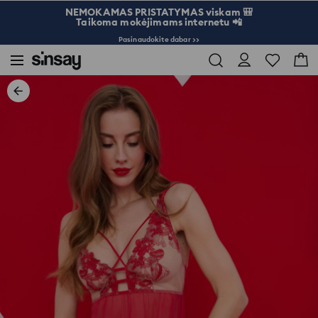
NEMOKAMAS PRISTATYMAS viskam 🎒
Taikoma mokėjimams internetu 📲
Pasinaudokite dabar >>