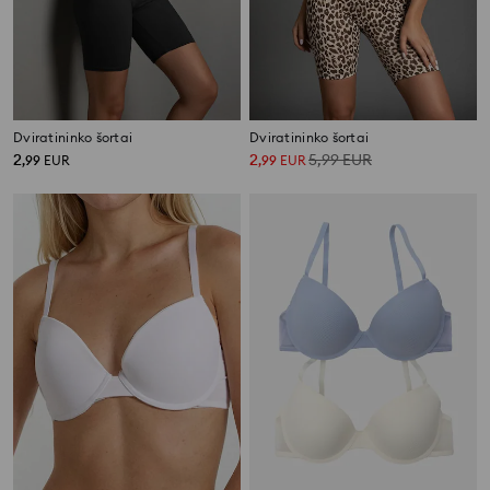
Dviratininko šortai
Dviratininko šortai
2
2
5,99
EUR
,
99
EUR
,
99
EUR