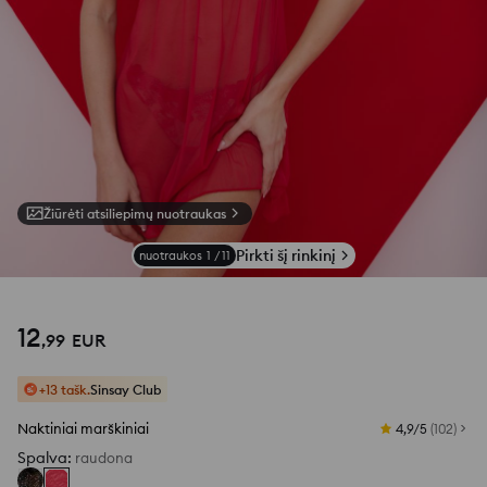
Žiūrėti atsiliepimų nuotraukas
Pirkti šį rinkinį
nuotraukos
1
/
11
12
,
99
EUR
+13 tašk.
Sinsay Club
Naktiniai marškiniai
4,9/5
(
102
)
Spalva
:
raudona