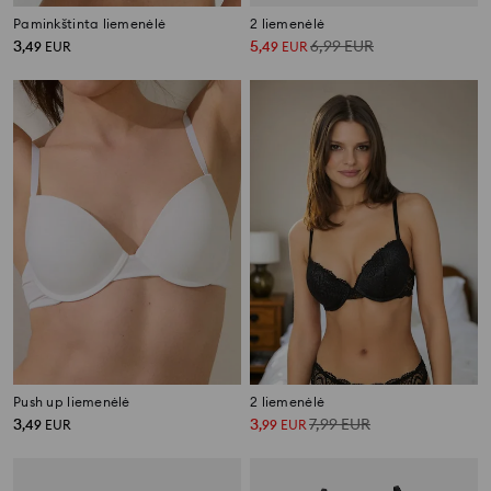
Paminkštinta liemenėlė
2 liemenėlė
3
5
6,99
EUR
,
49
EUR
,
49
EUR
Push up liemenėlė
2 liemenėlė
3
3
7,99
EUR
,
49
EUR
,
99
EUR