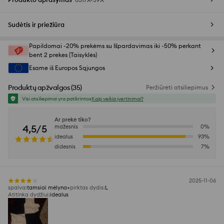
Sudėtis ir priežiūra
Papildomai -20% prekėms su Išpardavimas iki -50% perkant
bent 2 prekes (Taisyklės)
Esame iš Europos Sąjungos
Produktų apžvalgos
(
35
)
Peržiūrėti atsiliepimus
Visi atsiliepimai yra patikrintos
Kaip veikia įvertinimai?
Ar prekė tiko?
4,5/5
mažesnis
0
%
idealus
93
%
didesnis
7
%
2025-11-06
spalva
:
tamsiai mėlyna
pirktas dydis
:
L
Atitinka dydžiui
:
idealus