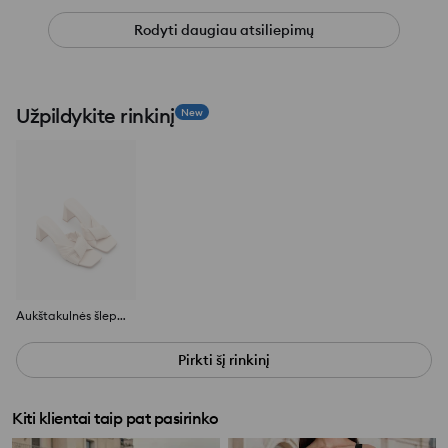
Rodyti daugiau atsiliepimų
Užpildykite rinkinį
New
Aukštakulnės šlepetės
Pirkti šį rinkinį
Kiti klientai taip pat pasirinko