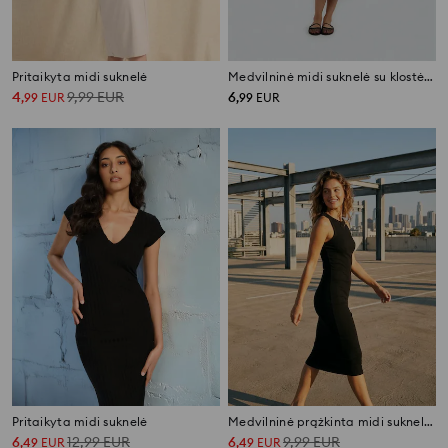
Pritaikyta midi suknelė
Medvilninė midi suknelė su klostėmis šonuose
4
9,99
EUR
6
,
99
EUR
,
99
EUR
Pritaikyta midi suknelė
Medvilninė prążkinta midi suknelė be rankovių
6
12,99
EUR
6
9,99
EUR
,
49
EUR
,
49
EUR