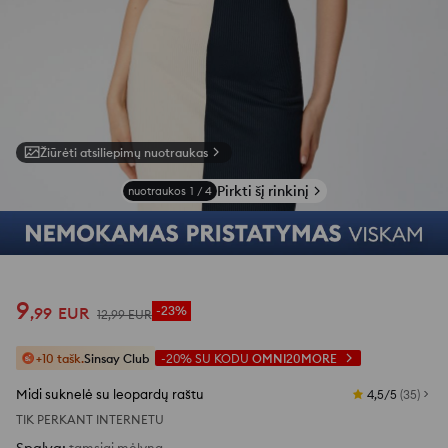
Žiūrėti atsiliepimų nuotraukas
Pirkti šį rinkinį
nuotraukos
1
/
4
9
,
99
EUR
-23%
12
,
99
EUR
+10 tašk.
Sinsay Club
-20%
SU KODU
OMNI20MORE
Midi suknelė su leopardų raštu
4,5/5
(
35
)
TIK PERKANT INTERNETU