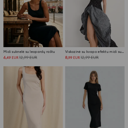
Midi suknelė su leopardų raštu
Viskozinė su kvapo efektu midi suknelė su taškeliais
6
12,99
EUR
8
12,99
EUR
,
49
EUR
,
99
EUR