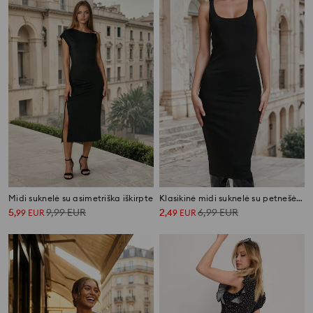
Midi suknelė su asimetriška iškirpte
Klasikinė midi suknelė su petnešėlėmis ir viskoze
5
9,99
EUR
2
6,99
EUR
,
99
EUR
,
49
EUR