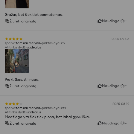
Gražus, bet šiek tiek permatomas.
Naudinga
(
0
)
Žiūrėti originalą
2025-09-06
spalva
:
tamsiai mėlyna
pirktas dydis
:
S
Atitinka dydžiui
:
idealus
Praktiškas, stilingas.
Naudinga
(
0
)
Žiūrėti originalą
2025-08-19
spalva
:
tamsiai mėlyna
pirktas dydis
:
M
Atitinka dydžiui
:
idealus
Medžiaga yra šiek tiek plona, bet labai gyvuliška.
Naudinga
(
0
)
Žiūrėti originalą