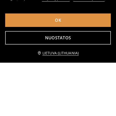
Prigludusi trumpa suknelė su ilgomis rankovėmis ir raukiniu prie iškirptės
Maxi suknelė
4
9,99
EUR
9
,
99
EUR
,
99
EUR
OK
NUOSTATOS
Praneškite man
LIETUVA (LITHUANIA)
Prigludusi megzta midi suknelė
Maxi suknelė
6
9,99
EUR
4
9,99
EUR
,
99
EUR
,
99
EUR