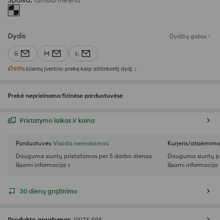
Spalva
:
tamsiai mėlyna
Dydis
Dydžių gidas
S
M
L
93
%
klientų įvertino prekę kaip atitinkantį dydį
Prekė neprieinama fizinėse parduotuvėse
Pristatymo laikas ir kaina
Parduotuvės
Visada nemokamas
Kurjeris/atsiėmim
Dauguma siuntų pristatomos per 5 darbo dienas
Dauguma siuntų pr
Išsami informacija >
Išsami informacija 
30 dienų grąžinimo
Produkto aprašymas
0317X-59X