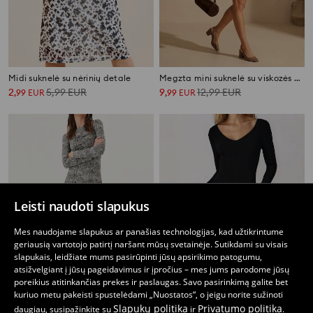
Midi suknelė su nėrinių detale
Megzta mini suknelė su viskozės priemaiša
2
5,99
EUR
9
12,99
EUR
,
99
EUR
,
99
EUR
Leisti naudoti slapukus
Mes naudojame slapukus ar panašias technologijas, kad užtikrintume
geriausią vartotojo patirtį naršant mūsų svetainėje. Sutikdami su visais
slapukais, leidžiate mums pasirūpinti jūsų apsirikimo patogumu,
atsižvelgiant į jūsų pageidavimus ir įpročius – mes jums parodome jūsų
poreikius atitinkančias prekes ir paslaugas. Savo pasirinkimą galite bet
kuriuo metu pakeisti spustelėdami „Nuostatos“, o jeigu norite sužinoti
Slapukų politika
Privatumo politika
daugiau, susipažinkite su
ir
.