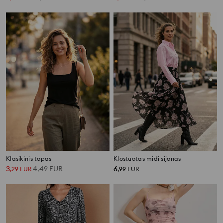
Klasikinis topas
Klostuotas midi sijonas
3
4,49
EUR
6
,
29
EUR
,
99
EUR