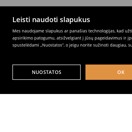
Leisti naudoti slapukus
Mes naudojame slapukus ar panašias technologijas, kad užtik
apsirikimo patogumu, atsižvelgiant į jūsų pageidavimus ir į
spustelėdami „Nuostatos“, o jeigu norite sužinoti daugiau, s
NUOSTATOS
OK