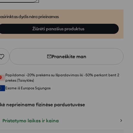
asirinktas dydis nėra prieinamas
Žiūrėti panašius produktus
Praneškite man
Papildomai -20% prekėms su Išpardavimas iki -50% perkant bent 2
prekes (Taisyklės)
Esame iš Europos Sąjungos
kė neprieinama fizinėse parduotuvėse
Pristatymo laikas ir kaina