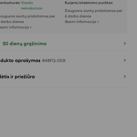
arduotuvės
Visada
Kurjeris/atsiėmimo punktas
nemokamas
Dauguma siuntų pristatomos per
auguma siuntų pristatomos per
6 darbo dienas
 darbo dienas
Išsami informacija >
šsami informacija >
30 dienų grąžinimo
odukto aprašymas
848FQ-00X
ėtis ir priežiūra