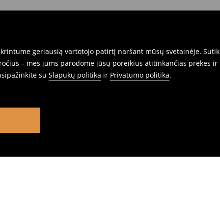
rintume geriausią vartotojo patirtį naršant mūsų svetainėje. Sutik
pročius – mes jums parodome jūsų poreikius atitinkančias prekes ir 
usipažinkite su
Slapukų politika
ir
Privatumo politika
.