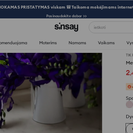
OKAMAS PRISTATYMAS viskam 🎒 Taikoma mokėjimams internet
Pasinaudokite dabar >>
ieškoti
omenduojama
Moterims
Namams
Vaikams
Vy
TIK
Met
2
,
Sp
Dy