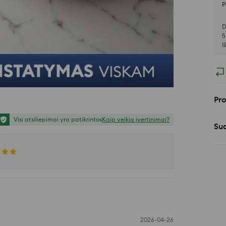
P
D
5
I
Pr
Visi atsiliepimai yra patikrintos
Kaip veikia įvertinimai?
Sud
2026-04-26