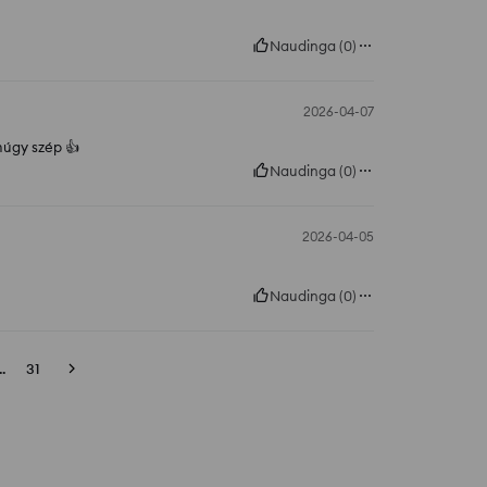
Naudinga
(
0
)
2026-04-07
múgy szép 👍️
Naudinga
(
0
)
2026-04-05
Naudinga
(
0
)
..
31