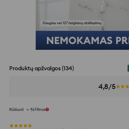
Žiūrėti atsiliepimų nuotraukas
Produktų apžvalgos
(
134
)
4,8/5
Rūšiuoti
Filtras
1