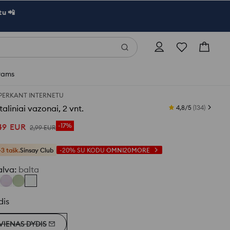
u 📲
rams
 PERKANT INTERNETU
aliniai vazonai, 2 vnt.
4,8/5
(
134
)
49
EUR
-17%
2
,
99
EUR
+3 tašk.
Sinsay Club
-20%
SU KODU
OMNI20MORE
alva
:
balta
dis
VIENAS DYDIS