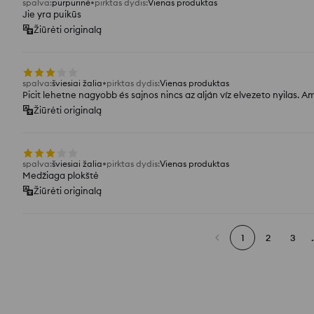
spalva
:
purpurinė
pirktas dydis
:
Vienas produktas
Jie yra puikūs
Žiūrėti originalą
spalva
:
šviesiai žalia
pirktas dydis
:
Vienas produktas
Picit lehetne nagyobb és sajnos nincs az alján víz elvezeto nyilas. A
Žiūrėti originalą
spalva
:
šviesiai žalia
pirktas dydis
:
Vienas produktas
Medžiaga plokštė
Žiūrėti originalą
1
2
3
.