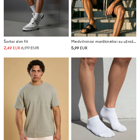
Šortai slim fit
Medvilniniai marškinėliai su užrašu Studio Design
2
6,99
EUR
5
,
49
EUR
,
99
EUR