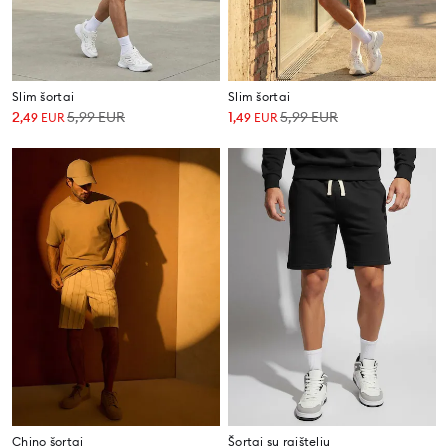
Slim šortai
Slim šortai
2
5,99
EUR
1
5,99
EUR
,
49
EUR
,
49
EUR
Chino šortai
Šortai su raišteliu