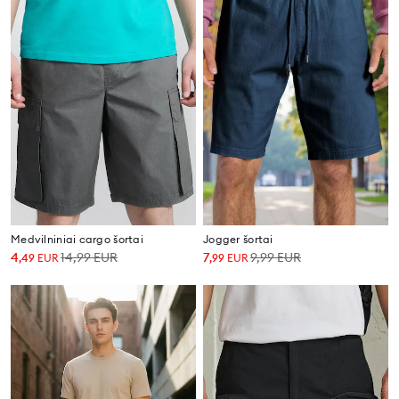
Medvilniniai cargo šortai
Jogger šortai
4
14,99
EUR
7
9,99
EUR
,
49
EUR
,
99
EUR