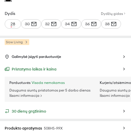
Dydis
Dydžių gidas
28
30
32
34
36
38
Slow Living
Galimybė įsigyti parduotuvėje
Pristatymo laikas ir kaina
Parduotuvės
Visada nemokamas
Kurjeris/atsiėmim
Dauguma siuntų pristatomos per 5 darbo dienas
Dauguma siuntų pr
Išsami informacija >
Išsami informacija 
30 dienų grąžinimo
Produkto aprašymas
508HS-99X