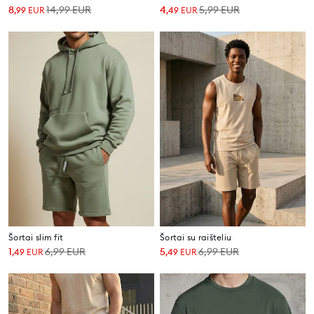
8
14,99
EUR
4
5,99
EUR
,
99
EUR
,
49
EUR
Šortai slim fit
Šortai su raišteliu
1
6,99
EUR
5
6,99
EUR
,
49
EUR
,
49
EUR