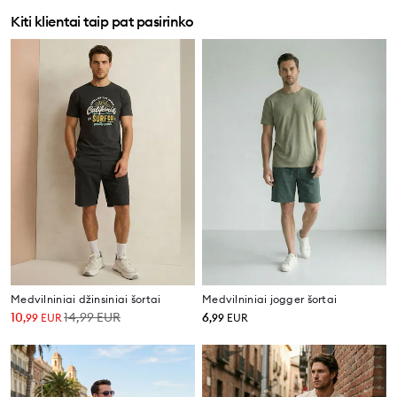
Kiti klientai taip pat pasirinko
Medvilniniai džinsiniai šortai
Medvilniniai jogger šortai
10
14,99
EUR
6
,
99
EUR
,
99
EUR