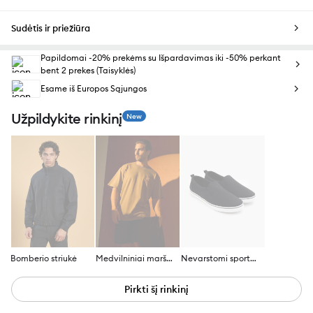
Sudėtis ir priežiūra
Papildomai -20% prekėms su Išpardavimas iki -50% perkant
bent 2 prekes (Taisyklės)
Esame iš Europos Sąjungos
Užpildykite rinkinį
New
Bomberio striukė
Medvilniniai marškinėliai su atostogų spauda
Nevarstomi sportiniai bateliai
Pirkti šį rinkinį