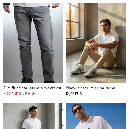
Slim fit džinsai su skalbimo efektu
Medvilninės slim chino kelnės
5
8,99
EUR
12
,
99
EUR
,
99
EUR