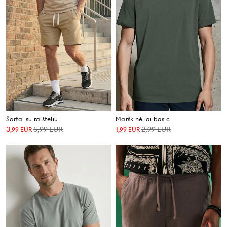
Šortai su raišteliu
Marškinėliai basic
3
5,99
EUR
1
2,99
EUR
,
99
EUR
,
99
EUR