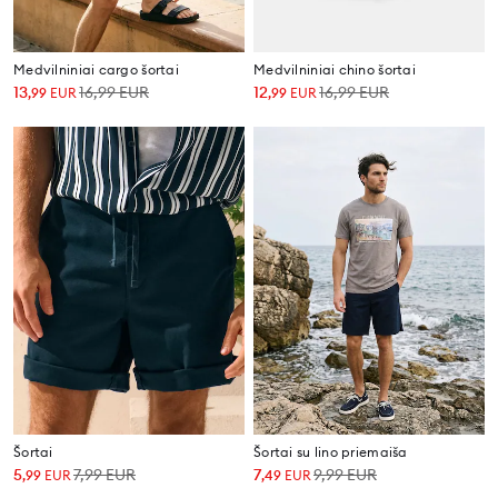
Medvilniniai cargo šortai
Medvilniniai chino šortai
13
16,99
EUR
12
16,99
EUR
,
99
EUR
,
99
EUR
Šortai
Šortai su lino priemaiša
5
7,99
EUR
7
9,99
EUR
,
99
EUR
,
49
EUR