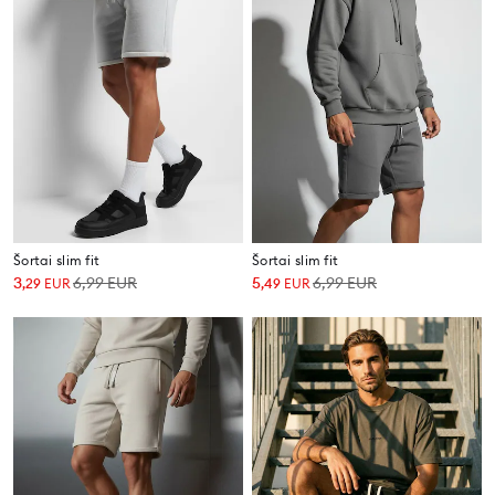
Šortai slim fit
Šortai slim fit
3
6,99
EUR
5
6,99
EUR
,
29
EUR
,
49
EUR