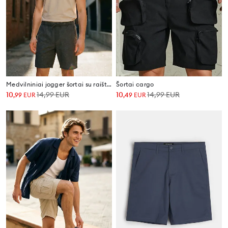
Medvilniniai jogger šortai su raišteliu juosmenyje
Šortai cargo
10
14,99
EUR
10
14,99
EUR
,
99
EUR
,
49
EUR