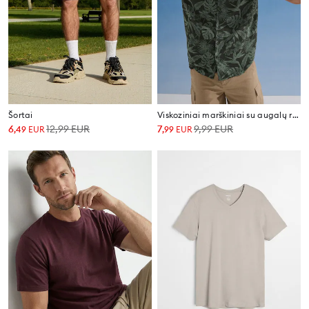
Šortai
Viskoziniai marškiniai su augalų raštu
6
12,99
EUR
7
9,99
EUR
,
49
EUR
,
99
EUR