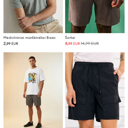
Medvilniniai marškinėliai Basic
Šortai
2
8
14,99
EUR
,
99
EUR
,
99
EUR