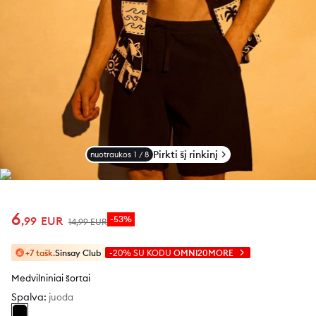
Pirkti šį rinkinį
nuotraukos
1
/
8
6
,
99
EUR
-53%
14
,
99
EUR
+7 tašk.
Sinsay Club
-20%
SU KODU
OMNI20MORE
Medvilniniai šortai
Spalva
:
juoda