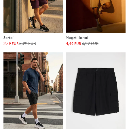
Šortai
Megzti šortai
2
5,99
EUR
4
6,99
EUR
,
49
EUR
,
49
EUR