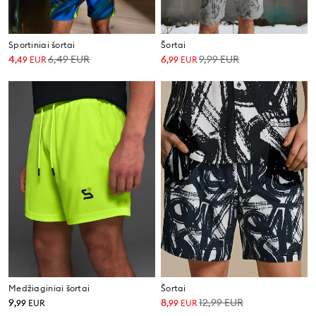
Sportiniai šortai
Šortai
4
6,49
EUR
6
9,99
EUR
,
49
EUR
,
99
EUR
Medžiaginiai šortai
Šortai
9
8
12,99
EUR
,
99
EUR
,
99
EUR