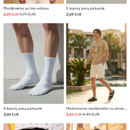
Marškinėliai su lino mišiniu
5 kojinių porų pakuotė
6
9,99
EUR
2
,
99
EUR
,
49
EUR
4 kojinių porų pakuotė
Medvilniniai marškinėliai su atostogų spauda
3
3
4,49
EUR
,
49
EUR
,
49
EUR