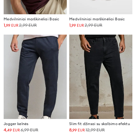
Medvilniniai marškinėliai Basic
Medvilniniai marškinėliai Basic
1
2,99
EUR
1
2,99
EUR
,
99
EUR
,
99
EUR
Jogger kelnės
Slim fit džinsai su skalbimo efektu
4
6,99
EUR
8
12,99
EUR
,
49
EUR
,
99
EUR