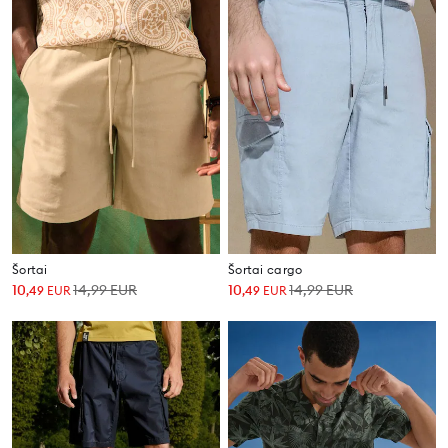
Šortai
Šortai cargo
10
14,99
EUR
10
14,99
EUR
,
49
EUR
,
49
EUR