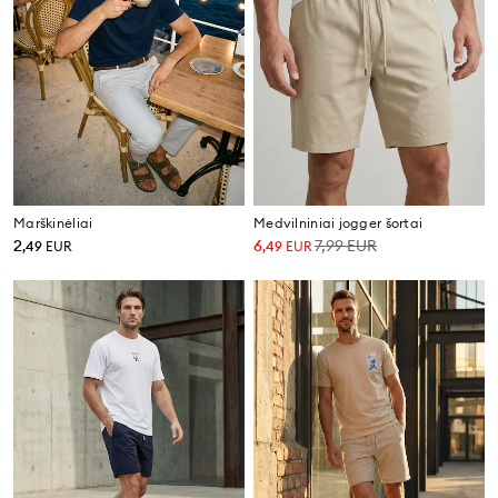
Marškinėliai
Medvilniniai jogger šortai
2
6
7,99
EUR
,
49
EUR
,
49
EUR