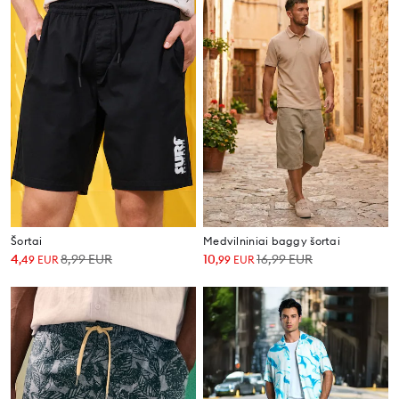
Šortai
Medvilniniai baggy šortai
4
8,99
EUR
10
16,99
EUR
,
49
EUR
,
99
EUR