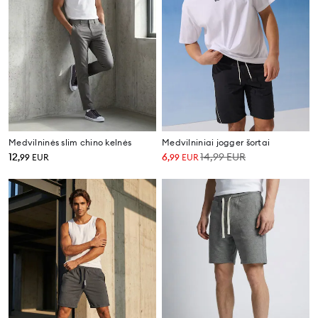
Medvilninės slim chino kelnės
Medvilniniai jogger šortai
12
6
14,99
EUR
,
99
EUR
,
99
EUR