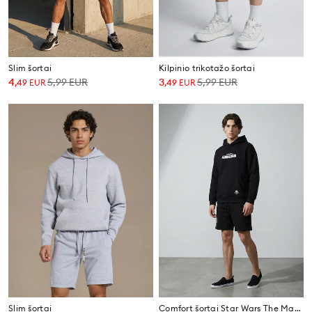
Slim šortai
Kilpinio trikotažo šortai
4
5,99
EUR
3
5,99
EUR
,
49
EUR
,
49
EUR
Slim šortai
Comfort šortai Star Wars The Mandalorian