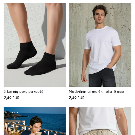
5 kojinių porų pakuotė
Medvilniniai marškinėliai Basic
2
2
,
49
EUR
,
49
EUR