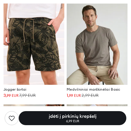
Jogger šortai
Medvilniniai marškinėliai Basic
3
7,99
EUR
1
2,99
EUR
,
99
EUR
,
99
EUR
įdėti į pirkinių krepšelį
6,99 EUR