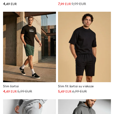
4
7
9,99
EUR
,
49
EUR
,
99
EUR
Slim šortai
Slim fit šortai su viskoze
4
5,99
EUR
5
6,99
EUR
,
49
EUR
,
49
EUR