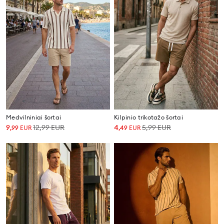
Medvilniniai šortai
Kilpinio trikotažo šortai
9
12,99
EUR
4
5,99
EUR
,
99
EUR
,
49
EUR