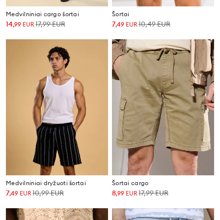
Medvilniniai cargo šortai
Šortai
14
17,99
EUR
7
10,49
EUR
,
99
EUR
,
49
EUR
Medvilniniai dryžuoti šortai
Šortai cargo
7
10,99
EUR
8
17,99
EUR
,
49
EUR
,
99
EUR