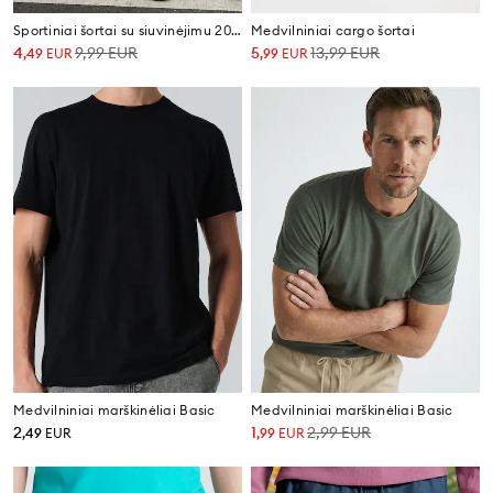
Sportiniai šortai su siuvinėjimu 2020
Medvilniniai cargo šortai
4
9,99
EUR
5
13,99
EUR
,
49
EUR
,
99
EUR
Medvilniniai marškinėliai Basic
Medvilniniai marškinėliai Basic
2
1
2,99
EUR
,
49
EUR
,
99
EUR