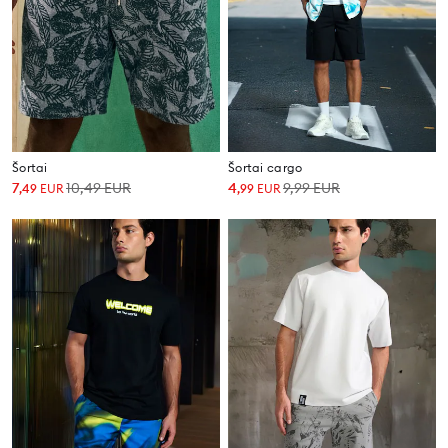
Šortai
Šortai cargo
7
10,49
EUR
4
9,99
EUR
,
49
EUR
,
99
EUR