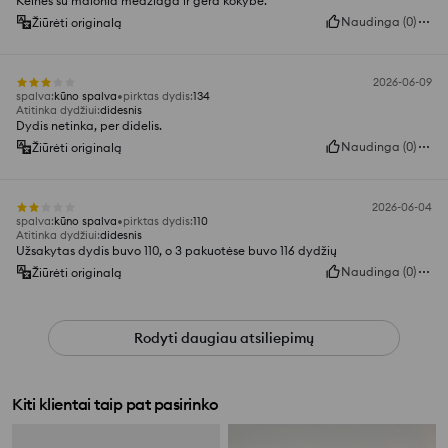
Kelnės su malonia medžiaga ir gera kokybe.
Naudinga
(
0
)
Žiūrėti originalą
2026-06-09
spalva
:
kūno spalva
pirktas dydis
:
134
Atitinka dydžiui
:
didesnis
Dydis netinka, per didelis.
Naudinga
(
0
)
Žiūrėti originalą
2026-06-04
spalva
:
kūno spalva
pirktas dydis
:
110
Atitinka dydžiui
:
didesnis
Užsakytas dydis buvo 110, o 3 pakuotėse buvo 116 dydžių
Naudinga
(
0
)
Žiūrėti originalą
Rodyti daugiau atsiliepimų
Kiti klientai taip pat pasirinko