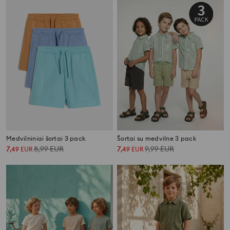
Medvilniniai šortai 3 pack
Šortai su medvilne 3 pack
7
8,99
EUR
7
9,99
EUR
,
49
EUR
,
49
EUR