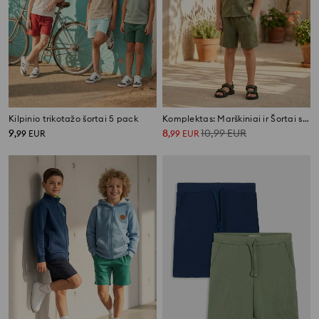
Kilpinio trikotažo šortai 5 pack
Komplektas: Marškiniai ir Šortai su Viskoze ir Linu
9
8
10,99
EUR
,
99
EUR
,
99
EUR