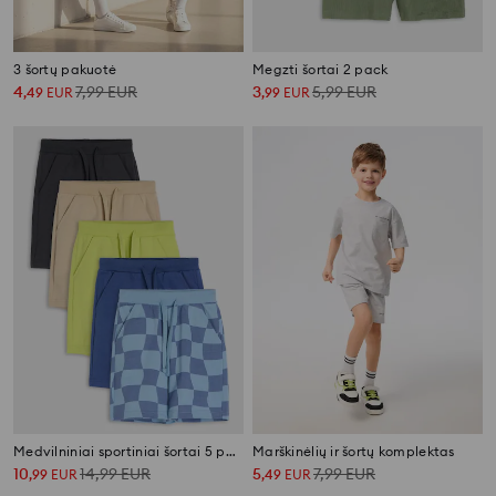
3 šortų pakuotė
Megzti šortai 2 pack
4
7,99
EUR
3
5,99
EUR
,
49
EUR
,
99
EUR
Medvilniniai sportiniai šortai 5 pack
Marškinėlių ir šortų komplektas
10
14,99
EUR
5
7,99
EUR
,
99
EUR
,
49
EUR