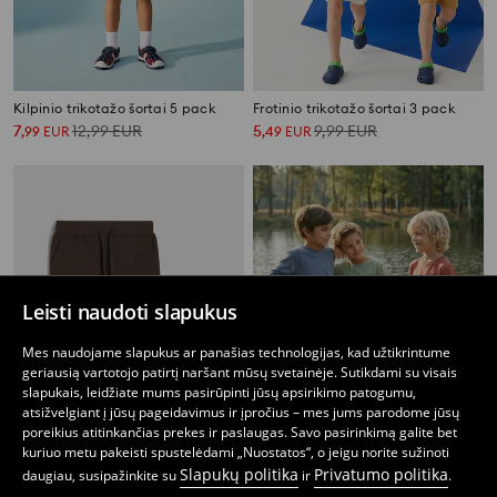
Kilpinio trikotažo šortai 5 pack
Frotinio trikotažo šortai 3 pack
7
12,99
EUR
5
9,99
EUR
,
99
EUR
,
49
EUR
Leisti naudoti slapukus
Mes naudojame slapukus ar panašias technologijas, kad užtikrintume
geriausią vartotojo patirtį naršant mūsų svetainėje. Sutikdami su visais
slapukais, leidžiate mums pasirūpinti jūsų apsirikimo patogumu,
atsižvelgiant į jūsų pageidavimus ir įpročius – mes jums parodome jūsų
poreikius atitinkančias prekes ir paslaugas. Savo pasirinkimą galite bet
kuriuo metu pakeisti spustelėdami „Nuostatos“, o jeigu norite sužinoti
Slapukų politika
Privatumo politika
daugiau, susipažinkite su
ir
.
Trikotažiniai šortai 2 pack
Iki kelių ilgio šortai iš French Terry trikotažo, 3 pakuotė