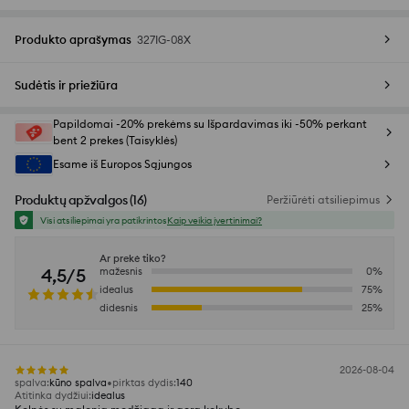
Produkto aprašymas
327IG-08X
Sudėtis ir priežiūra
Papildomai -20% prekėms su Išpardavimas iki -50% perkant
bent 2 prekes (Taisyklės)
Esame iš Europos Sąjungos
Produktų apžvalgos
(
16
)
Peržiūrėti atsiliepimus
Visi atsiliepimai yra patikrintos
Kaip veikia įvertinimai?
Ar prekė tiko?
4,5/5
mažesnis
0
%
idealus
75
%
didesnis
25
%
2026-08-04
spalva
:
kūno spalva
pirktas dydis
:
140
Atitinka dydžiui
:
idealus