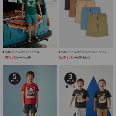
Frotinio trikotažo šortai
Frotinio trikotažo šortai 5 pack
1
3,99
EUR
5
14,99
EUR
,
99
EUR
,
49
EUR