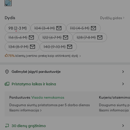
Dydis
Dydžių gidas
98 (2-3 M)
104 (3-4 M)
110 (4-5 M)
116 (5-6 M)
122 (6-7 M)
128 (7-8 M)
134 (8-9 M)
140 (9-10 M)
75
%
klientų įvertino prekę kaip atitinkantį dydį
Galimybė įsigyti parduotuvėje
Pristatymo laikas ir kaina
Parduotuvės
Visada nemokamas
Kurjeris/atsiėmim
Dauguma siuntų pristatomos per 5 darbo dienas
Dauguma siuntų pr
Išsami informacija >
Išsami informacija 
30 dienų grąžinimo