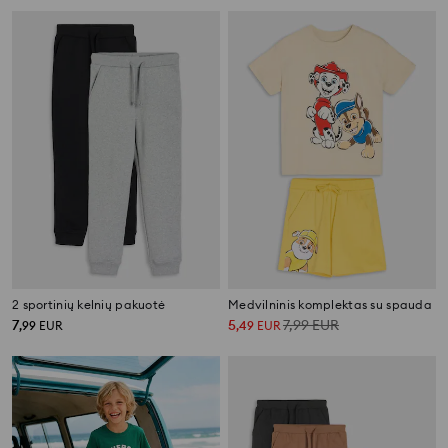
2 sportinių kelnių pakuotė
Medvilninis komplektas su spauda
7
5
7,99
EUR
,
99
EUR
,
49
EUR