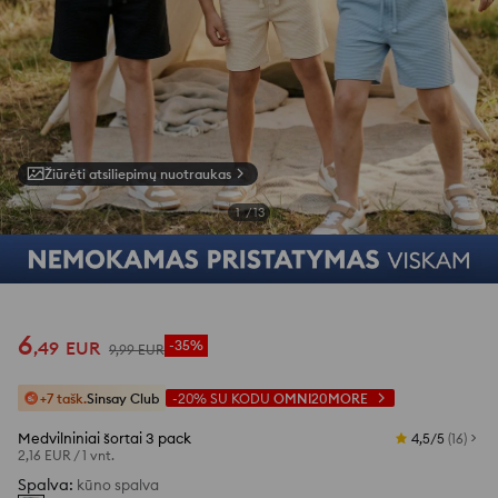
Žiūrėti atsiliepimų nuotraukas
1
/
13
6
,
49
EUR
-35%
9
,
99
EUR
+7 tašk.
Sinsay Club
-20%
SU KODU
OMNI20MORE
Medvilniniai šortai 3 pack
4,5/5
(
16
)
2,16 EUR
/
1 vnt.
Spalva
:
kūno spalva